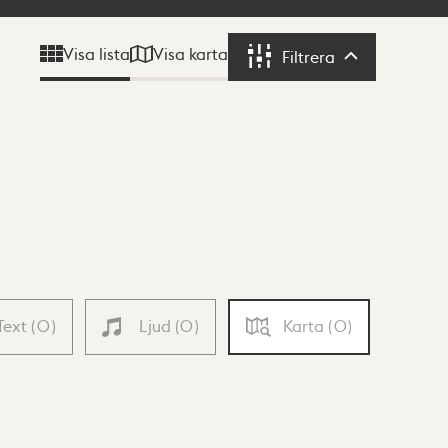
Visa karta
Visa lista
Filtrera
Filtrera
Text
(
0
)
Ljud
(
0
)
Karta
(
0
)