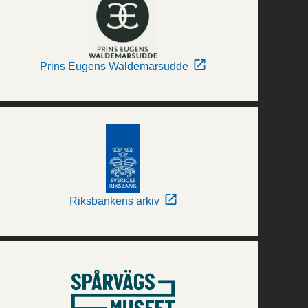
Prins Eugens Waldemarsudde
Riksbankens arkiv