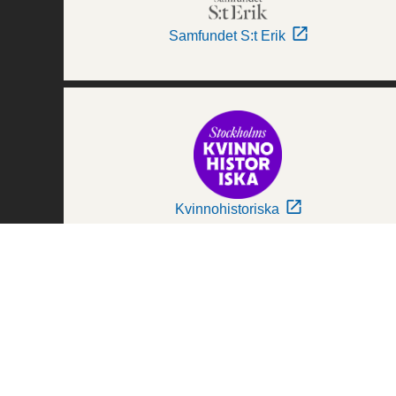
Samfundet S:t Erik
Kvinnohistoriska
Världskulturmuseerna