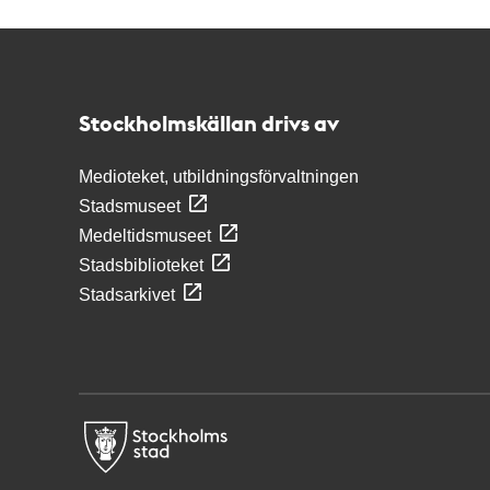
Kontakt
Stockholmskällan
Stockholmskällan drivs av
Medioteket, utbildningsförvaltningen
Stadsmuseet
Medeltidsmuseet
Stadsbiblioteket
Stadsarkivet