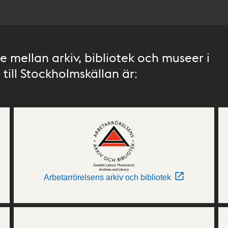
 mellan arkiv, bibliotek och museer i
till Stockholmskällan är:
Arbetarrörelsens arkiv och bibliotek