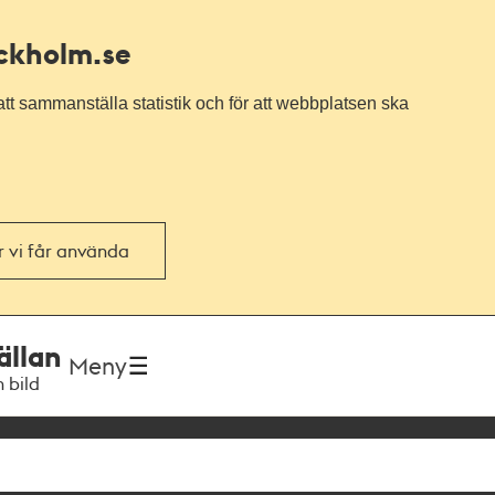
ockholm.se
tt sammanställa statistik och för att webbplatsen ska
or vi får använda
ällan
Meny
h bild