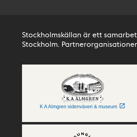
Stockholmskällan är ett samarbete
Stockholm. Partnerorganisationer 
K A Almgren sidenväveri & museum