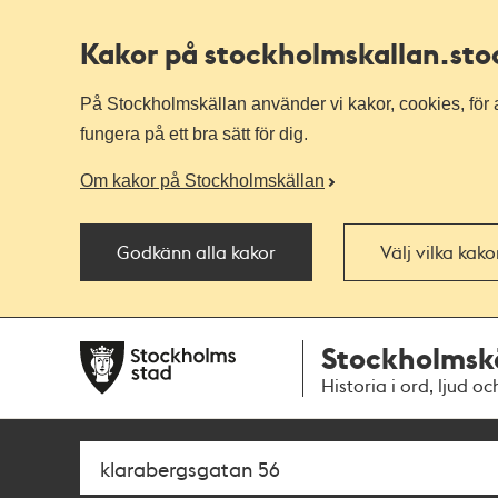
Kakor på stockholmskallan
.st
På Stockholmskällan använder vi kakor, cookies, för a
fungera på ett bra sätt för dig.
Om kakor på Stockholmskällan
Godkänn alla kakor
Välj vilka kak
Till
Till
Stockholmsk
navigationen
huvudinnehållet
Historia i ord, ljud oc
Sök
Fritextsök