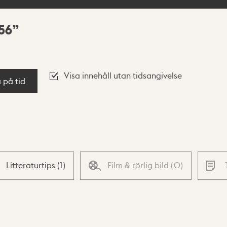
56
Visa innehåll utan tidsangivelse
a på tid
Litteraturtips
(
1
)
Film & rörlig bild
(
0
)