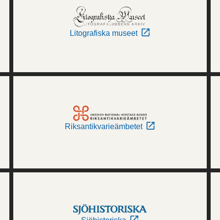
Litografiska museet
Riksantikvarieämbetet