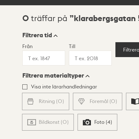
0
klarabergsgatan 
träffar på
Sökresultat
Filtrera tid
Från
Till
Visningsläge
Filtrer
Filtrera materialtyper
Lista
Karta
Visa inte lärarhandledningar
Ritning
(
0
)
Föremål
(
0
)
Bildkonst
(
0
)
Foto
(
4
)