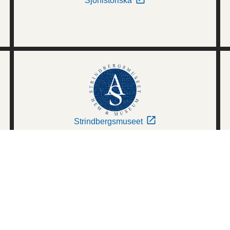
Sjöhistoriska
Strindbergsmuseet