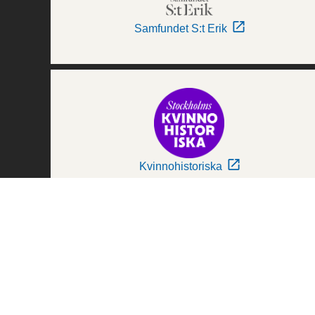
Samfundet S:t Erik
Kvinnohistoriska
Världskulturmuseerna