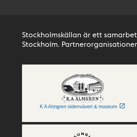
Stockholmskällan är ett samarbete
Stockholm. Partnerorganisationer 
K A Almgren sidenväveri & museum