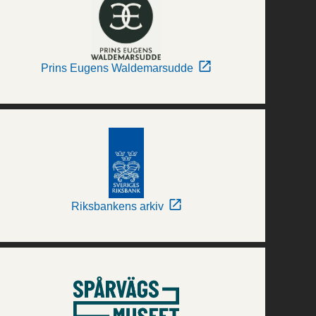
Prins Eugens Waldemarsudde
Riksbankens arkiv