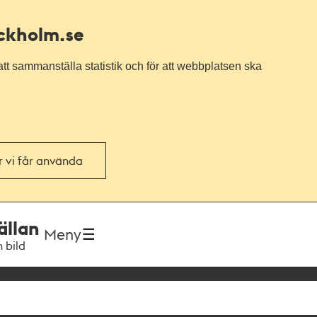
ockholm.se
tt sammanställa statistik och för att webbplatsen ska
or vi får använda
ällan
Meny
h bild