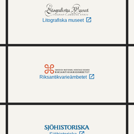
Litografiska museet
Riksantikvarieämbetet