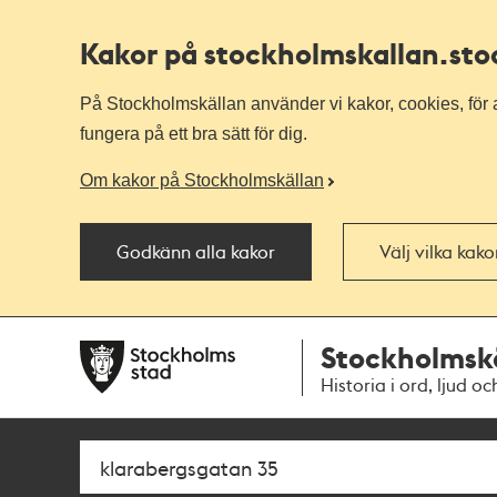
Kakor på stockholmskallan
.st
På Stockholmskällan använder vi kakor, cookies, för a
fungera på ett bra sätt för dig.
Om kakor på Stockholmskällan
Godkänn alla kakor
Välj vilka kak
Till
Till
Stockholmsk
navigationen
huvudinnehållet
Historia i ord, ljud oc
Sök
Fritextsök