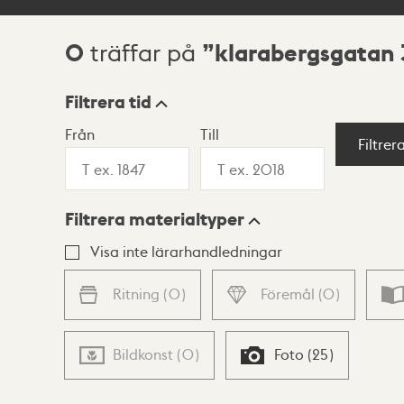
0
klarabergsgatan 
träffar på
Sökresultat
Filtrera tid
Från
Till
Visningsläge
Filtrer
Filtrera materialtyper
Lista
Karta
Visa inte lärarhandledningar
Ritning
(
0
)
Föremål
(
0
)
Bildkonst
(
0
)
Foto
(
25
)