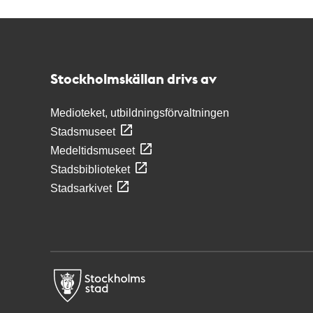
Kontakt
Stockholmskällan
Stockholmskällan drivs av
Medioteket, utbildningsförvaltningen
Stadsmuseet
Medeltidsmuseet
Stadsbiblioteket
Stadsarkivet