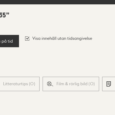
35
Visa innehåll utan tidsangivelse
a på tid
Litteraturtips
(
0
)
Film & rörlig bild
(
0
)