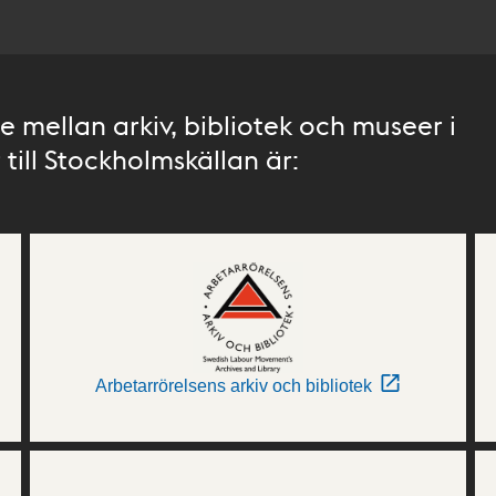
 mellan arkiv, bibliotek och museer i
till Stockholmskällan är:
Arbetarrörelsens arkiv och bibliotek