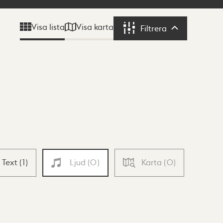
Visa karta
Visa lista
Filtrera
Filtrera
Text
(
1
)
Ljud
(
0
)
Karta
(
0
)