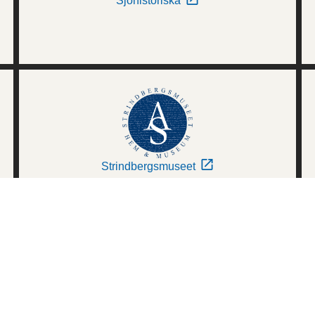
Sjöhistoriska
Strindbergsmuseet