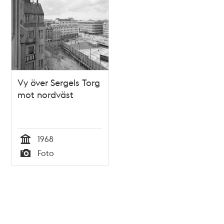
Vy över Sergels Torg
mot nordväst
1968
Tid
Foto
Typ
Tidigare