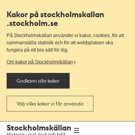
Kakor på stockholmskallan
.stockholm.se
På Stockholmskällan använder vi kakor, cookies, för att
sammanställa statistik och för att webbplatsen ska
fungera på ett bra sätt för dig.
Om kakor på Stockholmskällan
Godkänn alla kakor
Välj vilka kakor vi får använda
Till
Till
Stockholmskällan
navigationen
huvudinnehållet
Historia i ord, ljud och bild