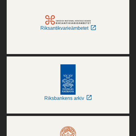
Riksantikvarieämbetet
Riksbankens arkiv