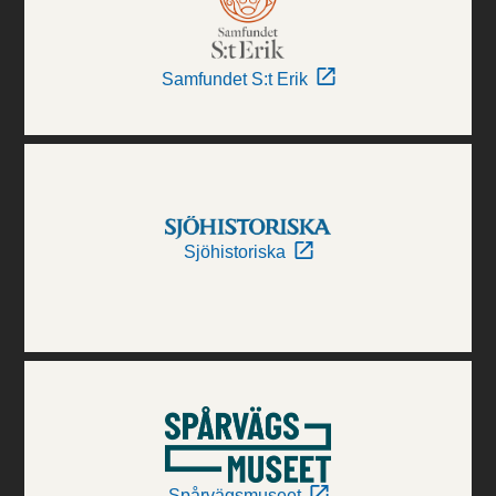
Samfundet S:t Erik
Sjöhistoriska
Spårvägsmuseet