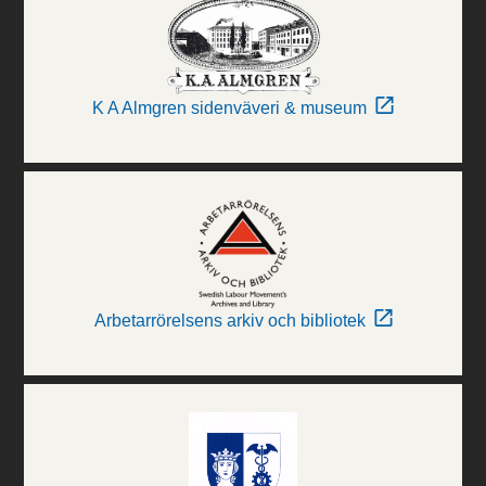
K A Almgren sidenväveri & museum
Arbetarrörelsens arkiv och bibliotek