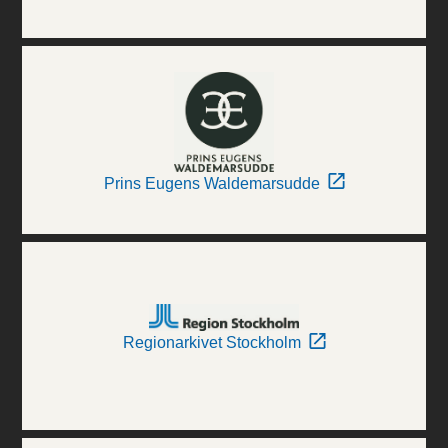
Prins Eugens Waldemarsudde
Regionarkivet Stockholm