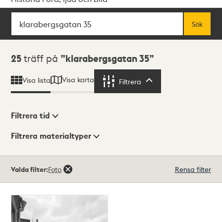
Sök
Fritextsök
Sök
Sökresultat
25
träff på
klarabergsgatan 35
Visa karta
Visa lista
Filtrera
Filtrera
Filtrera tid
Filtrera materialtyper
Visningsläge
Totalt
Valda filter:
Foto
Rensa filter
25
träffar
Lista
Karta