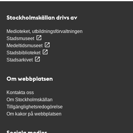
Kontakt
Stockholmskällan
Stockholmskällan drivs av
Medioteket, utbildningsförvaltningen
Stadsmuseet
Medeltidsmuseet
Stadsbiblioteket
Stadsarkivet
Om webbplatsen
Kontakta oss
Om Stockholmskällan
Tillgänglighetsredogörelse
Om kakor på webbplatsen
Sociala medier