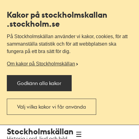
Kakor på stockholmskallan
.stockholm.se
På Stockholmskällan använder vi kakor, cookies, för att
sammanställa statistik och för att webbplatsen ska
fungera på ett bra sätt för dig.
Om kakor på Stockholmskällan
Godkänn alla kakor
Välj vilka kakor vi får använda
Till
Till
Stockholmskällan
navigationen
huvudinnehållet
Historia i ord, ljud och bild