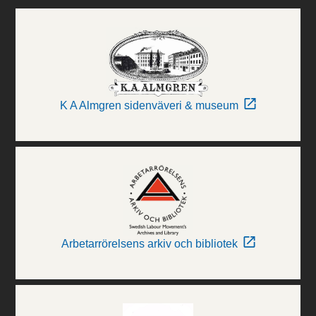
K A Almgren sidenväveri & museum
Arbetarrörelsens arkiv och bibliotek