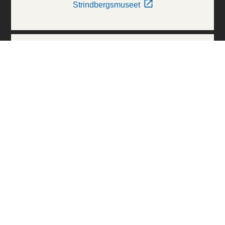
Strindbergsmuseet
Thielska Galleriet
Världskulturmuseerna