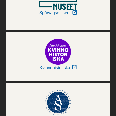
Spårvägsmuseet
Kvinnohistoriska