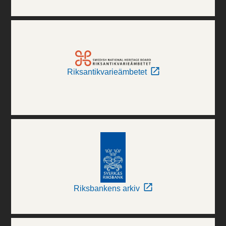
Riksantikvarieämbetet
Riksbankens arkiv