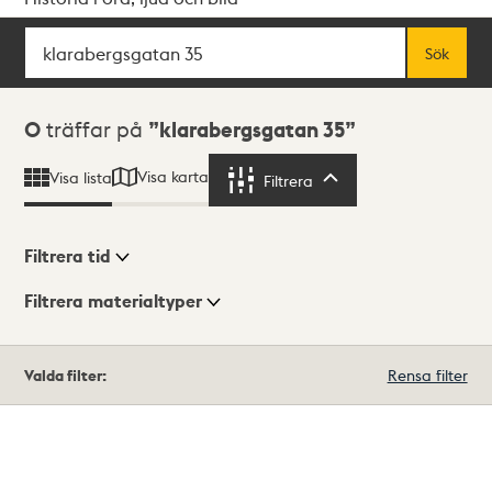
Sök
Fritextsök
Sök
Sökresultat
0
träffar på
klarabergsgatan 35
Visa karta
Visa lista
Filtrera
Filtrera
Filtrera tid
Filtrera materialtyper
Visningsläge
Totalt
Valda filter:
Rensa filter
0
träffar
Lista
Karta