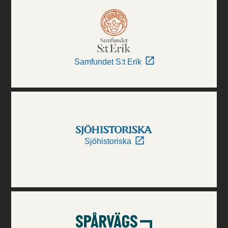
Samfundet S:t Erik
Sjöhistoriska