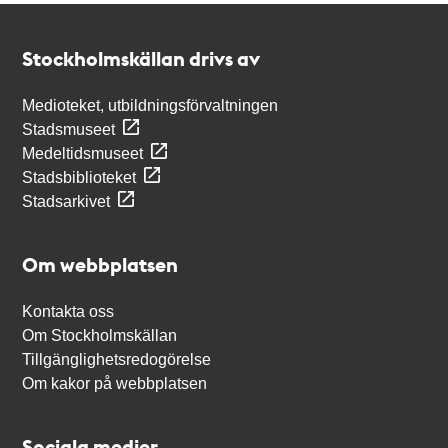
Kontakt
Stockholmskällan
Stockholmskällan drivs av
Medioteket, utbildningsförvaltningen
Stadsmuseet
Medeltidsmuseet
Stadsbiblioteket
Stadsarkivet
Om webbplatsen
Kontakta oss
Om Stockholmskällan
Tillgänglighetsredogörelse
Om kakor på webbplatsen
Sociala medier