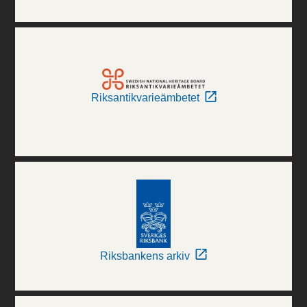
Riksantikvarieämbetet
Riksbankens arkiv