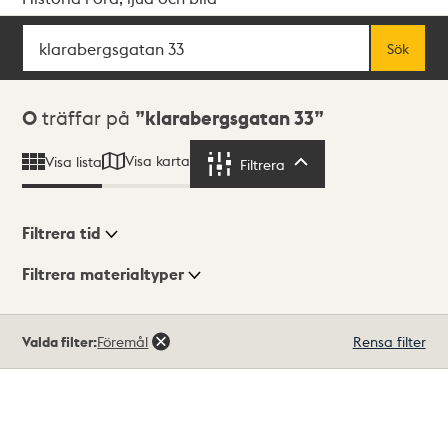
Sök
Fritextsök
Sök
Sökresultat
0
träffar på
klarabergsgatan 33
Visa karta
Visa lista
Filtrera
Filtrera
Filtrera tid
Filtrera materialtyper
Visningsläge
Totalt
Valda filter:
Föremål
Rensa filter
0
träffar
Lista
Karta