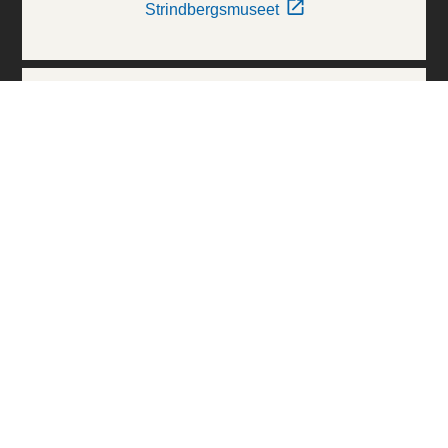
Strindbergsmuseet
Thielska Galleriet
Världskulturmuseerna