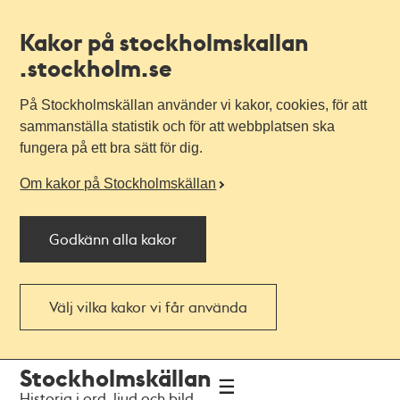
Kakor på stockholmskallan
.stockholm.se
På Stockholmskällan använder vi kakor, cookies, för att
sammanställa statistik och för att webbplatsen ska
fungera på ett bra sätt för dig.
Om kakor på Stockholmskällan
Godkänn alla kakor
Välj vilka kakor vi får använda
Till
Till
Stockholmskällan
navigationen
huvudinnehållet
Historia i ord, ljud och bild