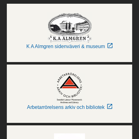
K A Almgren sidenväveri & museum
Arbetarrörelsens arkiv och bibliotek