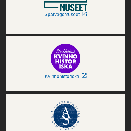
Spårvägsmuseet
Kvinnohistoriska