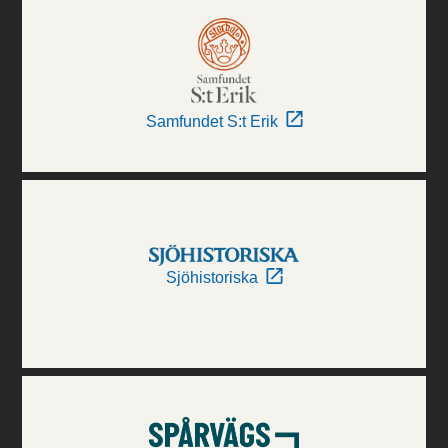
Samfundet S:t Erik
Sjöhistoriska