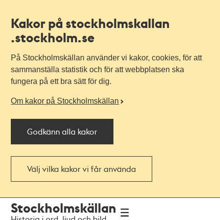
Kakor på stockholmskallan
.stockholm.se
På Stockholmskällan använder vi kakor, cookies, för att
sammanställa statistik och för att webbplatsen ska
fungera på ett bra sätt för dig.
Om kakor på Stockholmskällan
Godkänn alla kakor
Välj vilka kakor vi får använda
Till
Till
Stockholmskällan
navigationen
huvudinnehållet
Historia i ord, ljud och bild