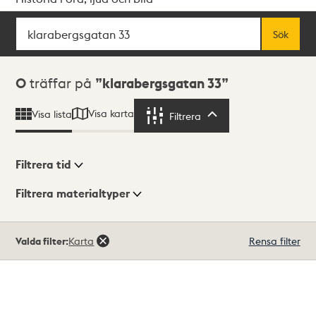
Sök
Fritextsök
Sök
Sökresultat
0
träffar på
klarabergsgatan 33
Visa karta
Visa lista
Filtrera
Filtrera
Filtrera tid
Filtrera materialtyper
Visningsläge
Totalt
Valda filter:
Karta
Rensa filter
0
träffar
Lista
Karta