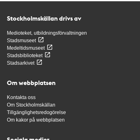
Kontakt
Stockholmskällan
Stockholmskällan drivs av
Medioteket, utbildningsförvaltningen
Stadsmuseet
Medeltidsmuseet
Stadsbiblioteket
Stadsarkivet
Om webbplatsen
Kontakta oss
Om Stockholmskällan
Tillgänglighetsredogörelse
Om kakor på webbplatsen
Sociala medier