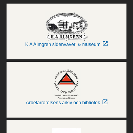
K A Almgren sidenväveri & museum
Arbetarrörelsens arkiv och bibliotek