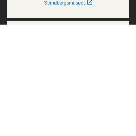
Strindbergsmuseet
Thielska Galleriet
Världskulturmuseerna