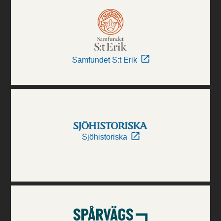
Samfundet S:t Erik
Sjöhistoriska