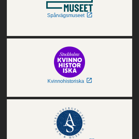
Spårvägsmuseet
Kvinnohistoriska