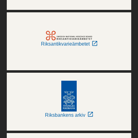
Riksantikvarieämbetet
Riksbankens arkiv