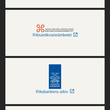
Riksantikvarieämbetet
Riksbankens arkiv