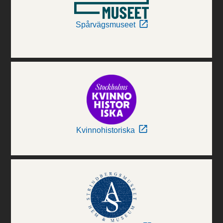
Spårvägsmuseet
Kvinnohistoriska