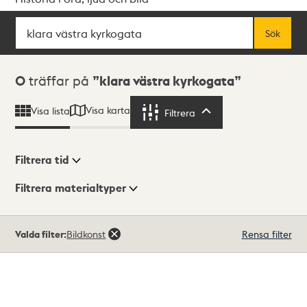
Sök
Fritextsök
Sök
Sökresultat
0
träffar på
klara västra kyrkogata
Visa karta
Visa lista
Filtrera
Filtrera
Filtrera tid
Filtrera materialtyper
Visningsläge
Totalt
Valda filter:
Bildkonst
Rensa filter
0
träffar
Lista
Karta