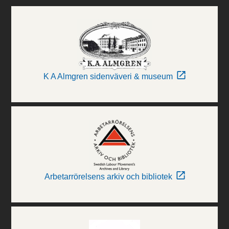
K A Almgren sidenväveri & museum
Arbetarrörelsens arkiv och bibliotek