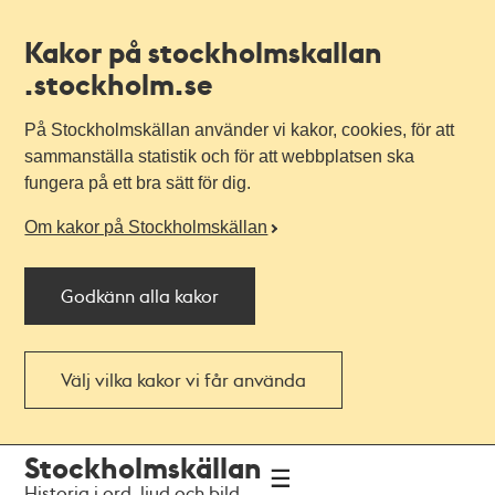
Kakor på stockholmskallan
.stockholm.se
På Stockholmskällan använder vi kakor, cookies, för att
sammanställa statistik och för att webbplatsen ska
fungera på ett bra sätt för dig.
Om kakor på Stockholmskällan
Godkänn alla kakor
Välj vilka kakor vi får använda
Till
Till
Stockholmskällan
navigationen
huvudinnehållet
Historia i ord, ljud och bild