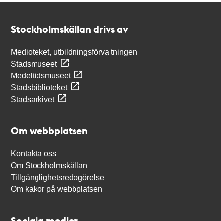
Kontakt
Stockholmskällan
Stockholmskällan drivs av
Medioteket, utbildningsförvaltningen
Stadsmuseet
Medeltidsmuseet
Stadsbiblioteket
Stadsarkivet
Om webbplatsen
Kontakta oss
Om Stockholmskällan
Tillgänglighetsredogörelse
Om kakor på webbplatsen
Sociala medier