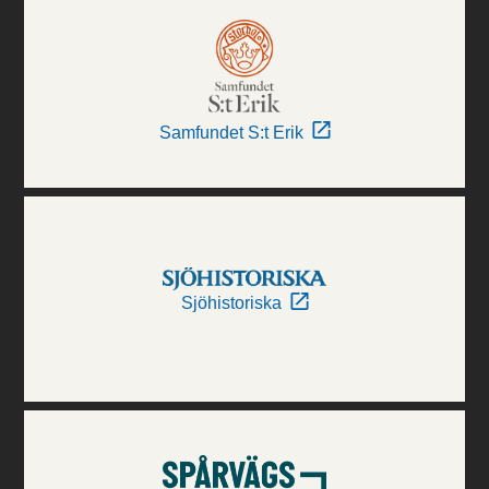
Samfundet S:t Erik
Sjöhistoriska