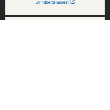
Strindbergsmuseet
Thielska Galleriet
Världskulturmuseerna