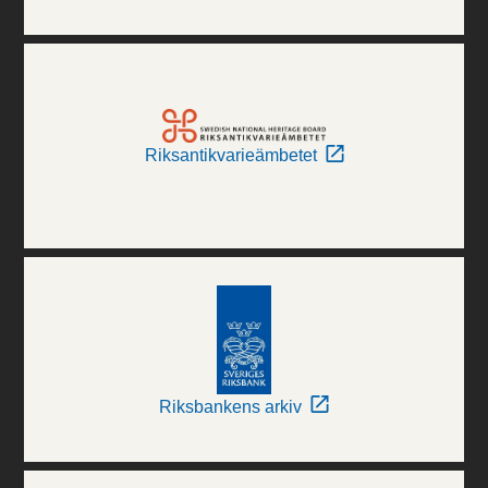
Riksantikvarieämbetet
Riksbankens arkiv