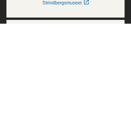
Strindbergsmuseet
Thielska Galleriet
Världskulturmuseerna