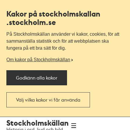
Kakor på stockholmskallan
.stockholm.se
På Stockholmskällan använder vi kakor, cookies, för att
sammanställa statistik och för att webbplatsen ska
fungera på ett bra sätt för dig.
Om kakor på Stockholmskällan
Godkänn alla kakor
Välj vilka kakor vi får använda
Till
Till
Stockholmskällan
navigationen
huvudinnehållet
Historia i ord, ljud och bild