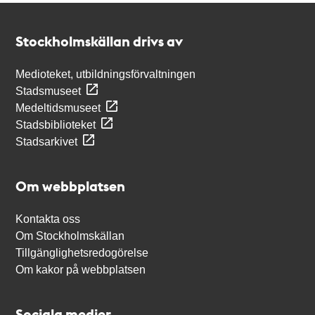
Kontakt
Stockholmskällan
Stockholmskällan drivs av
Medioteket, utbildningsförvaltningen
Stadsmuseet
Medeltidsmuseet
Stadsbiblioteket
Stadsarkivet
Om webbplatsen
Kontakta oss
Om Stockholmskällan
Tillgänglighetsredogörelse
Om kakor på webbplatsen
Sociala medier