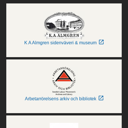
K A Almgren sidenväveri & museum
Arbetarrörelsens arkiv och bibliotek