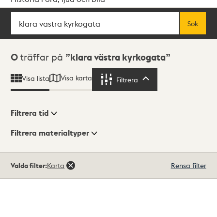
Sök
Fritextsök
Sök
Sökresultat
0
träffar på
klara västra kyrkogata
Visa karta
Visa lista
Filtrera
Filtrera
Filtrera tid
Filtrera materialtyper
Visningsläge
Totalt
Valda filter:
Karta
Rensa filter
0
träffar
Lista
Karta