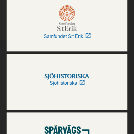
Samfundet S:t Erik
Sjöhistoriska