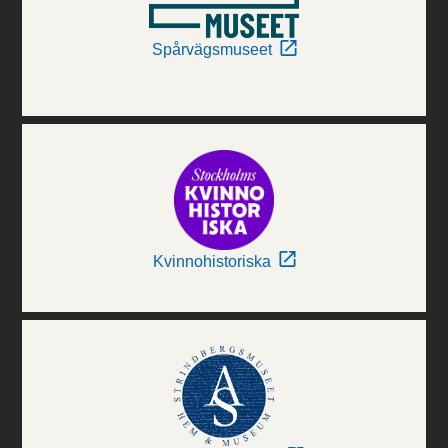
Spårvägsmuseet
Kvinnohistoriska