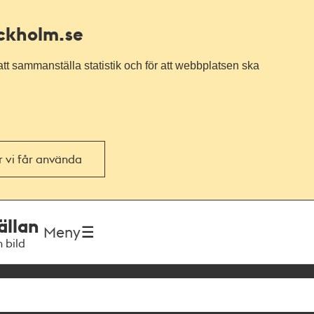
ockholm.se
tt sammanställa statistik och för att webbplatsen ska
or vi får använda
ällan
Meny
h bild