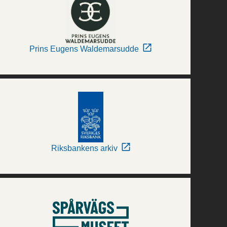
Prins Eugens Waldemarsudde
Riksbankens arkiv