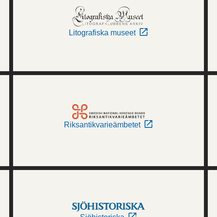
Litografiska museet
Riksantikvarieämbetet