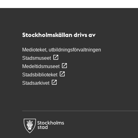
Kontakt
Stockholmskällan
Stockholmskällan drivs av
Medioteket, utbildningsförvaltningen
Stadsmuseet
Medeltidsmuseet
Stadsbiblioteket
Stadsarkivet