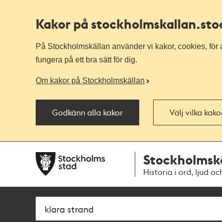
Kakor på stockholmskallan
.st
På Stockholmskällan använder vi kakor, cookies, för a
fungera på ett bra sätt för dig.
Om kakor på Stockholmskällan
Godkänn alla kakor
Välj vilka kak
Till
Till
Stockholmsk
navigationen
huvudinnehållet
Historia i ord, ljud oc
Sök
Fritextsök