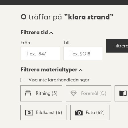
0
klara strand
träffar på
Sökresultat
Filtrera tid
Från
Till
Visningsläge
Filtrer
Filtrera materialtyper
Lista
Karta
Visa inte lärarhandledningar
Ritning
(
3
)
Föremål
(
0
)
Bildkonst
(
6
)
Foto
(
62
)