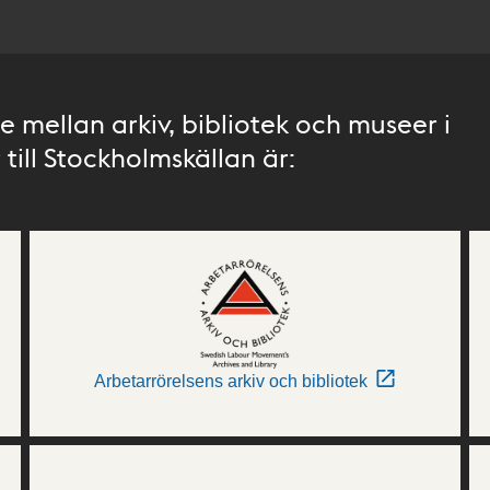
 mellan arkiv, bibliotek och museer i
till Stockholmskällan är:
Arbetarrörelsens arkiv och bibliotek