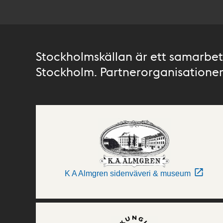
Stockholmskällan är ett samarbete
Stockholm. Partnerorganisationer 
K A Almgren sidenväveri & museum