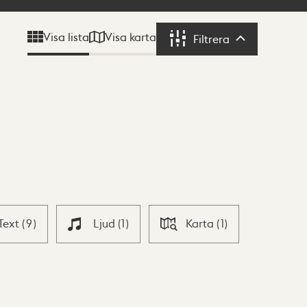
Visa karta
Visa lista
Filtrera
Filtrera
Text
(
9
)
Ljud
(
1
)
Karta
(
1
)