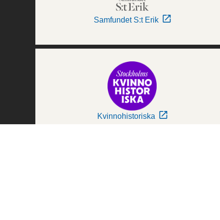
Samfundet S:t Erik
Kvinnohistoriska
Världskulturmuseerna