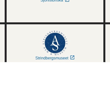
Sjöhistoriska
Strindbergsmuseet