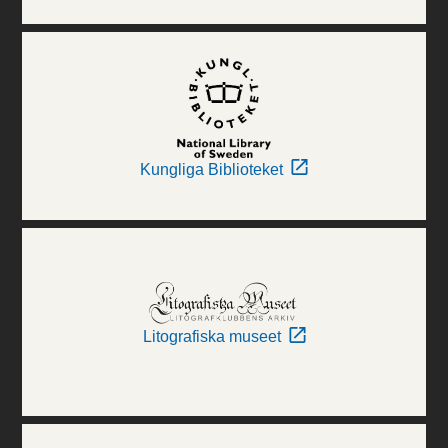
Kungliga Biblioteket
Litografiska museet