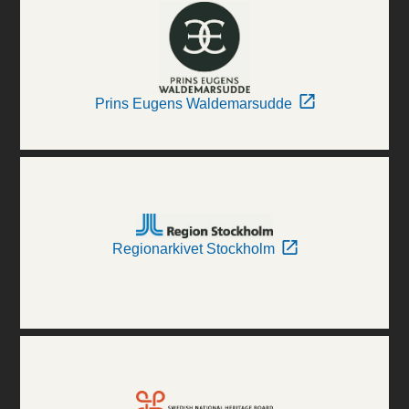
Prins Eugens Waldemarsudde
Regionarkivet Stockholm