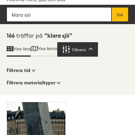
Sök
Fritextsök
Sök
Sökresultat
166
träffar på
klara sjö
Visa karta
Visa lista
Filtrera
Filtrera
Filtrera tid
Filtrera materialtyper
Visningsläge
Totalt
166
träffar
Lista
Karta