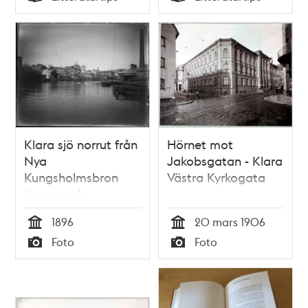
Typ
Typ
Klara sjö norrut från
Hörnet mot
Nya
Jakobsgatan - Klara
Kungsholmsbron
Västra Kyrkogata
(nuvarande
Kungsholmsbron)
1896
20 mars 1906
Tid
Tid
Foto
Foto
Typ
Typ