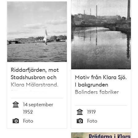
Riddarfjärden, mot
Stadshusbron och
Motiv från Klara Sjö.
Klara Mälarstrand.
I bakgrunden
Sjöscouternas
Bolinders fabriker
seglingstävling
14 september
Tid
1952
1919
Tid
Foto
Foto
Typ
Typ