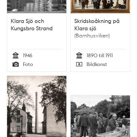
Klara Sjö och
Skridskoåkning på
Kungsbro Strand
Klara sjö
(Barnhusviken)
1946
1890 till 1911
Tid
Tid
Foto
Bildkonst
Typ
Typ