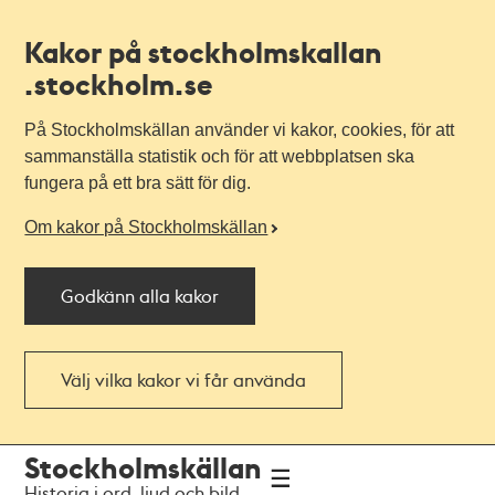
Kakor på stockholmskallan
.stockholm.se
På Stockholmskällan använder vi kakor, cookies, för att
sammanställa statistik och för att webbplatsen ska
fungera på ett bra sätt för dig.
Om kakor på Stockholmskällan
Godkänn alla kakor
Välj vilka kakor vi får använda
Till
Till
Stockholmskällan
navigationen
huvudinnehållet
Historia i ord, ljud och bild