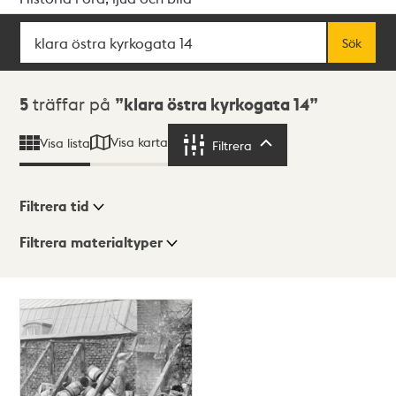
Sök
Fritextsök
Sök
Sökresultat
5
träffar på
klara östra kyrkogata 14
Visa karta
Visa lista
Filtrera
Filtrera
Filtrera tid
Filtrera materialtyper
Visningsläge
Totalt
5
träffar
Lista
Karta