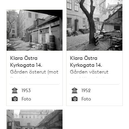
Klara Östra
Klara Östra
Kyrkogata 14.
Kyrkogata 14.
Gården österut (mot
Gården västerut
Drottninggatan)
med Klara kyrkas
torn i fonden
1953
1952
Tid
Tid
Foto
Foto
Typ
Typ