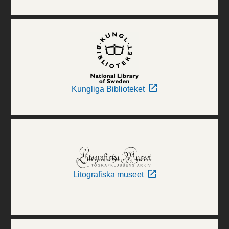
Kungliga Biblioteket
Litografiska museet