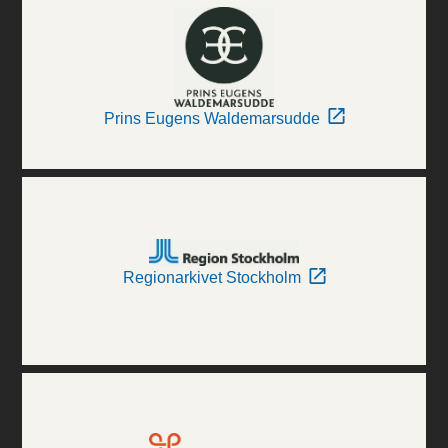
Prins Eugens Waldemarsudde
Regionarkivet Stockholm