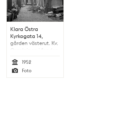
Klara Östra
Kyrkogata 14,
gården västerut. Kv.
Orgelpipan i fonden
1952
Tid
Foto
Typ