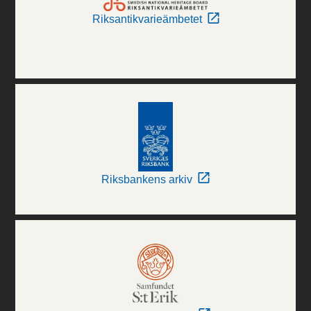
Riksantikvarieämbetet
Riksbankens arkiv