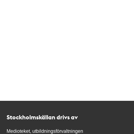
Kontakt
Stockholmskällan
Stockholmskällan drivs av
Medioteket, utbildningsförvaltningen