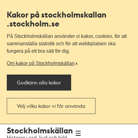
Kakor på stockholmskallan
.stockholm.se
På Stockholmskällan använder vi kakor, cookies, för att
sammanställa statistik och för att webbplatsen ska
fungera på ett bra sätt för dig.
Om kakor på Stockholmskällan
Godkänn alla kakor
Välj vilka kakor vi får använda
Till
Till
Stockholmskällan
navigationen
huvudinnehållet
Historia i ord, ljud och bild