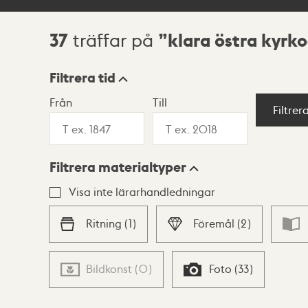
37
klara östra kyrk
träffar på
Sökresultat
Filtrera tid
Från
Till
Visningsläge
Filtrer
Filtrera materialtyper
Lista
Karta
Visa inte lärarhandledningar
Ritning
(
1
)
Föremål
(
2
)
Bildkonst
(
0
)
Foto
(
33
)