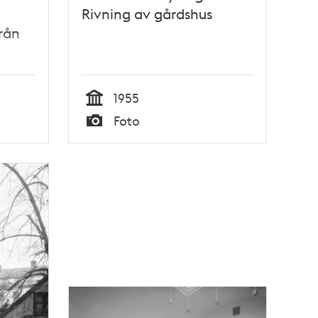
Rivning av gårdshus
rån
1955
Tid
Foto
Typ