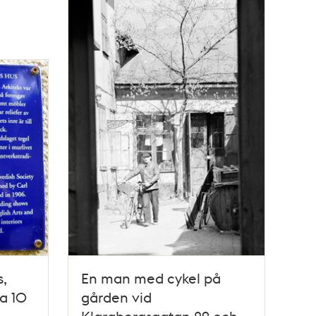
s,
En man med cykel på
a 10
gården vid