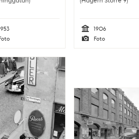
ninggatan)
(Hägern Större 9)
1953
1906
Tid
Foto
Foto
Typ