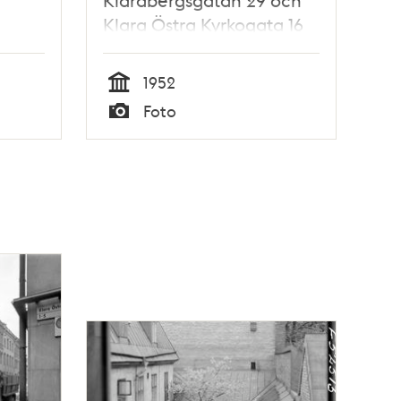
Klarabergsgatan 29 och
Klara Östra Kyrkogata 16
1952
Tid
Foto
Typ