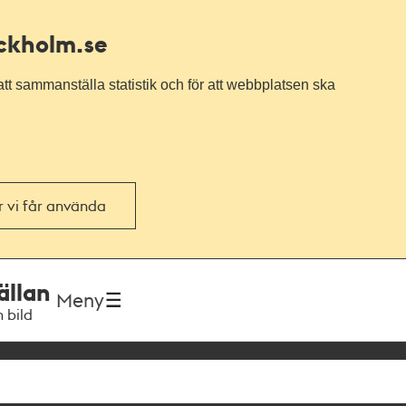
ockholm.se
tt sammanställa statistik och för att webbplatsen ska
or vi får använda
ällan
Meny
h bild