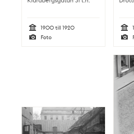
Klarabergsgatan 31 t.h.
Drott
1900 till 1920
Tid
Tid
Foto
Typ
Typ