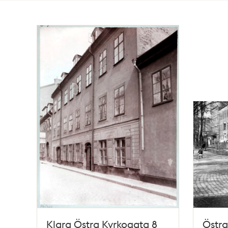
Totalt
37
träffar
Klara Östra Kyrkogata 8
Östra