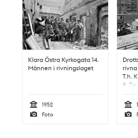
Klara Östra Kyrkogata 14.
Drott
Männen i rivningslaget
rivna
T.h. 
8. T.v
Kyrko
fond
1952
Tid
Tid
Foto
Typ
Typ