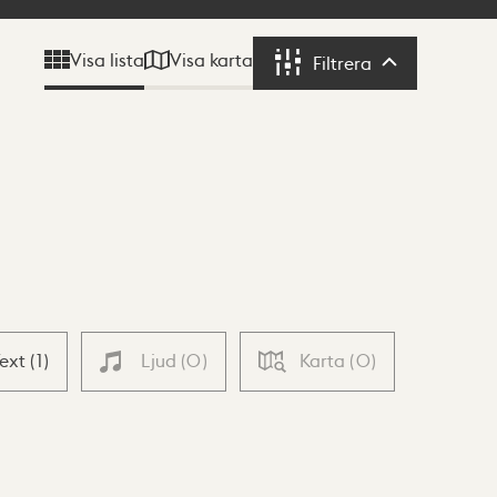
Visa karta
Visa lista
Filtrera
Filtrera
Text
(
1
)
Ljud
(
0
)
Karta
(
0
)