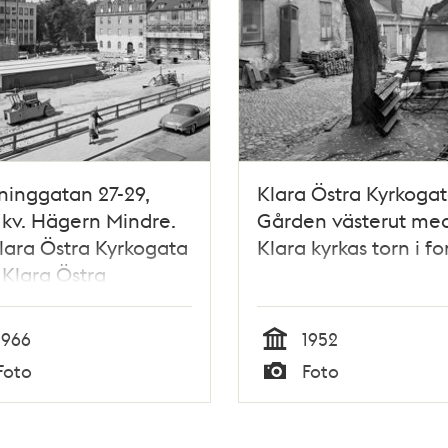
ninggatan 27-29,
Klara Östra Kyrkogat
 kv. Hägern Mindre.
Gården västerut me
Klara Östra Kyrkogata
Klara kyrkas torn i f
. Klara Östra
gata 5. Klara kyrka i
en
1966
1952
Tid
Foto
Foto
Typ