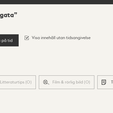
ogata
Visa innehåll utan tidsangivelse
a på tid
Litteraturtips
(
0
)
Film & rörlig bild
(
0
)