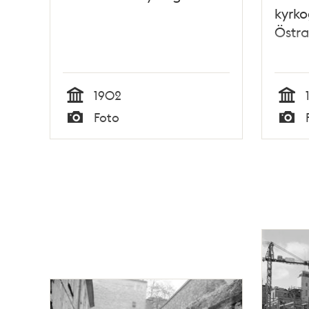
kyrko
Östra
1902
Tid
Tid
Foto
Typ
Typ