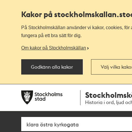
Kakor på stockholmskallan
.st
På Stockholmskällan använder vi kakor, cookies, för a
fungera på ett bra sätt för dig.
Om kakor på Stockholmskällan
Godkänn alla kakor
Välj vilka kak
Till
Till
Stockholmsk
navigationen
huvudinnehållet
Historia i ord, ljud oc
Sök
Fritextsök