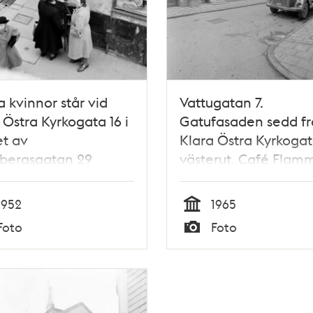
 kvinnor står vid
Vattugatan 7.
 Östra Kyrkogata 16 i
Gatufasaden sedd f
t av
Klara Östra Kyrkoga
abergsgatan 29
västerut. Café Flam
1952
1965
Tid
Foto
Foto
Typ