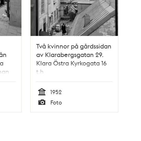
Två kvinnor på gårdssidan
rån
av Klarabergsgatan 29.
ta
Klara Östra Kyrkogata 16
man
t.h
1952
Tid
Foto
Typ