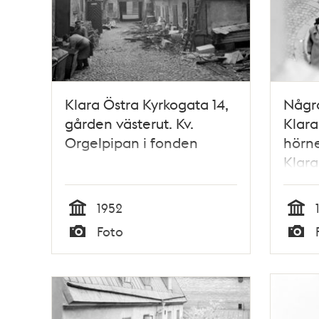
Klara Östra Kyrkogata 14,
Några
gården västerut. Kv.
Klara
Orgelpipan i fonden
hörne
Klar
1952
Tid
Tid
Foto
Typ
Typ