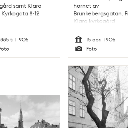
gård samt Klara
hörnet av
 Kyrkogata 8-12
Brunkebergsgatan. F
Klara kyrkogård
1885 till 1905
15 april 1906
Tid
Foto
Foto
Typ