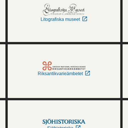
Litografiska museet
Riksantikvarieämbetet