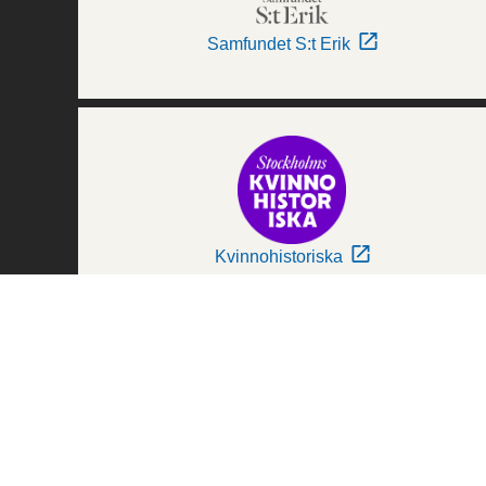
Samfundet S:t Erik
Kvinnohistoriska
Världskulturmuseerna