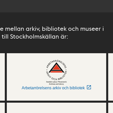
 mellan arkiv, bibliotek och museer i
till Stockholmskällan är:
Arbetarrörelsens arkiv och bibliotek