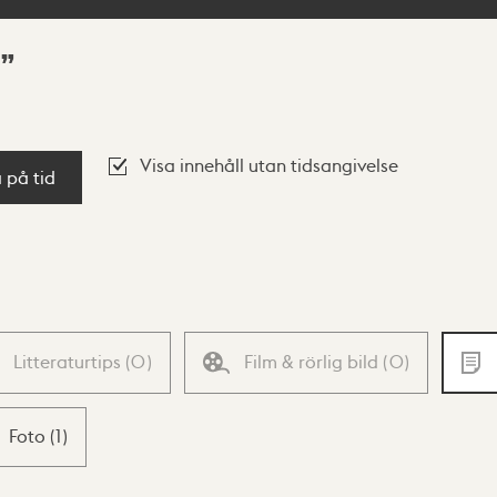
Visa innehåll utan tidsangivelse
a på tid
Litteraturtips
(
0
)
Film & rörlig bild
(
0
)
Foto
(
1
)