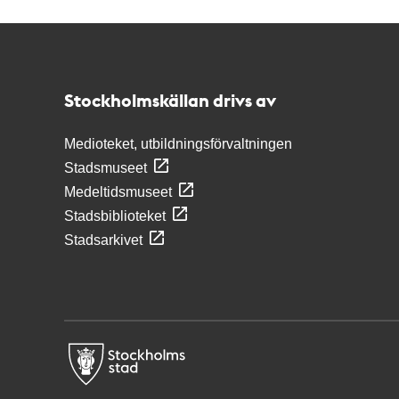
Kontakt
Stockholmskällan
Stockholmskällan drivs av
Medioteket, utbildningsförvaltningen
Stadsmuseet
Medeltidsmuseet
Stadsbiblioteket
Stadsarkivet