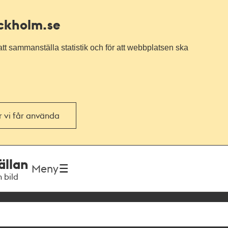
ockholm.se
tt sammanställa statistik och för att webbplatsen ska
or vi får använda
ällan
Meny
h bild