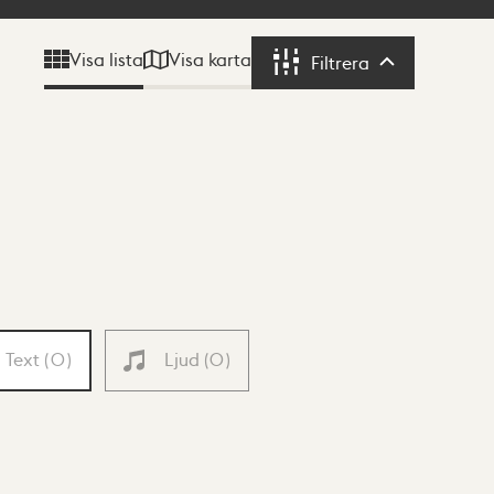
Visa karta
Visa lista
Filtrera
Filtrera
Text
(
0
)
Ljud
(
0
)