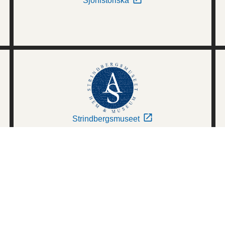
Sjöhistoriska
Strindbergsmuseet