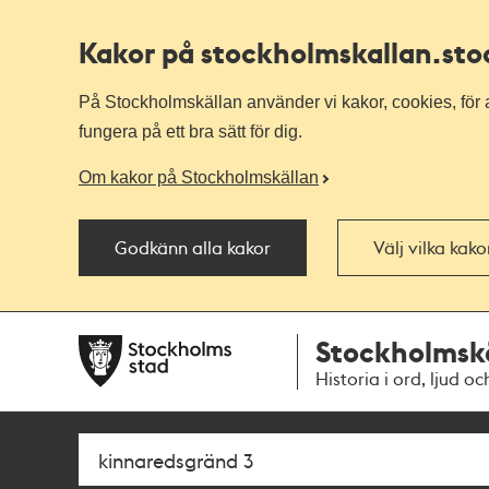
Kakor på stockholmskallan
.st
På Stockholmskällan använder vi kakor, cookies, för a
fungera på ett bra sätt för dig.
Om kakor på Stockholmskällan
Godkänn alla kakor
Välj vilka kak
Till
Till
Stockholmsk
navigationen
huvudinnehållet
Historia i ord, ljud oc
Sök
Fritextsök