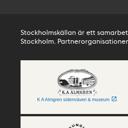
Stockholmskällan är ett samarbete
Stockholm. Partnerorganisationer 
K A Almgren sidenväveri & museum