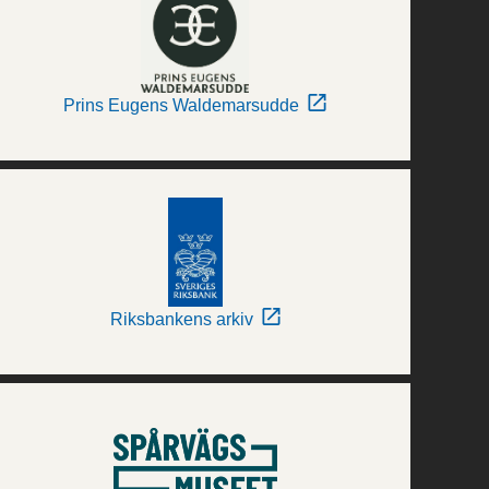
Prins Eugens Waldemarsudde
Riksbankens arkiv