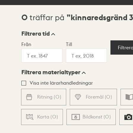
0
kinnaredsgränd 3
träffar på
Sökresultat
Filtrera tid
Från
Till
Visningsläge
Filtrer
Filtrera materialtyper
Lista
Karta
Visa inte lärarhandledningar
Ritning
(
0
)
Föremål
(
0
)
Karta
(
0
)
Bildkonst
(
0
)