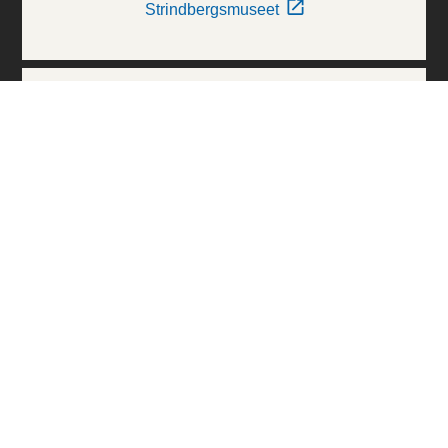
Strindbergsmuseet
Thielska Galleriet
Världskulturmuseerna