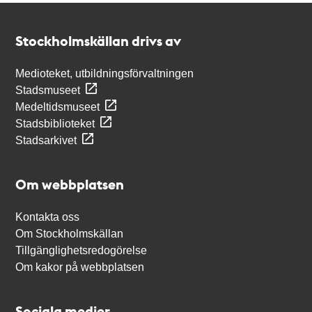
Kontakt
Stockholmskällan
Stockholmskällan drivs av
Medioteket, utbildningsförvaltningen
Stadsmuseet
Medeltidsmuseet
Stadsbiblioteket
Stadsarkivet
Om webbplatsen
Kontakta oss
Om Stockholmskällan
Tillgänglighetsredogörelse
Om kakor på webbplatsen
Sociala medier