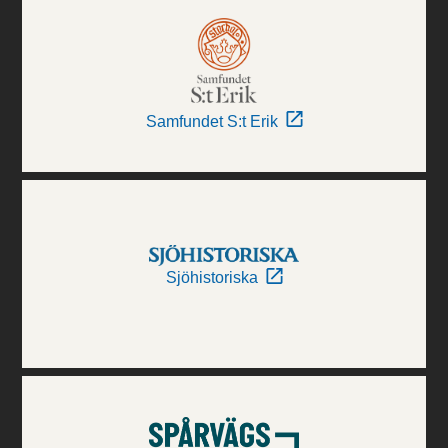
Samfundet S:t Erik
Sjöhistoriska