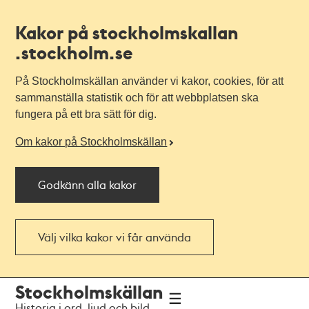
Kakor på stockholmskallan
.stockholm.se
På Stockholmskällan använder vi kakor, cookies, för att
sammanställa statistik och för att webbplatsen ska
fungera på ett bra sätt för dig.
Om kakor på Stockholmskällan
Godkänn alla kakor
Välj vilka kakor vi får använda
Till
Till
Stockholmskällan
navigationen
huvudinnehållet
Historia i ord, ljud och bild