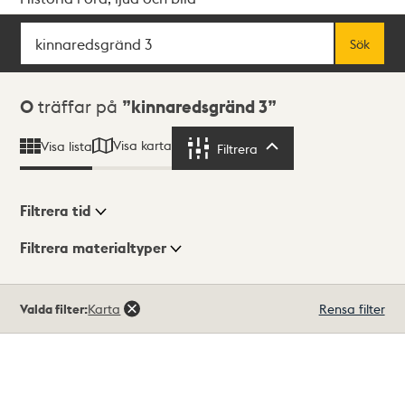
Sök
Fritextsök
Sök
Sökresultat
0
träffar på
kinnaredsgränd 3
Visa karta
Visa lista
Filtrera
Filtrera
Filtrera tid
Filtrera materialtyper
Visningsläge
Totalt
Valda filter:
Karta
Rensa filter
0
träffar
Lista
Karta