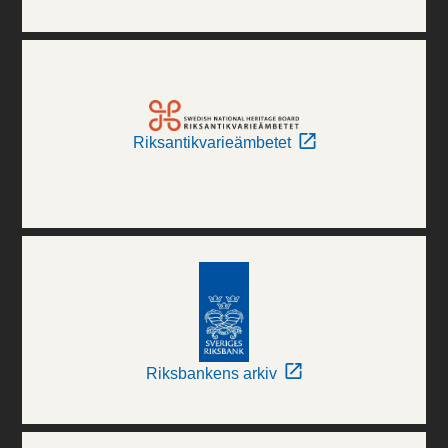
Riksantikvarieämbetet
Riksbankens arkiv