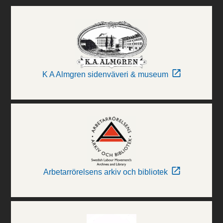
K A Almgren sidenväveri & museum
Arbetarrörelsens arkiv och bibliotek