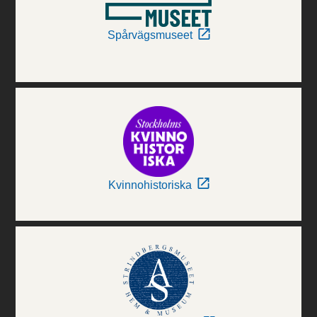
Spårvägsmuseet
Kvinnohistoriska