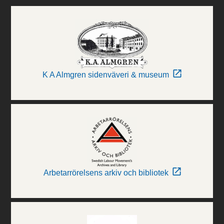
K A Almgren sidenväveri & museum
Arbetarrörelsens arkiv och bibliotek