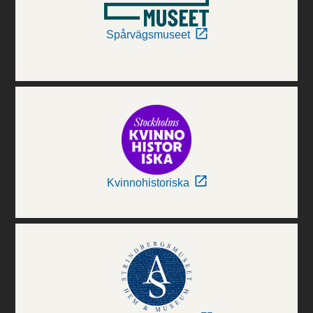
Spårvägsmuseet
Kvinnohistoriska