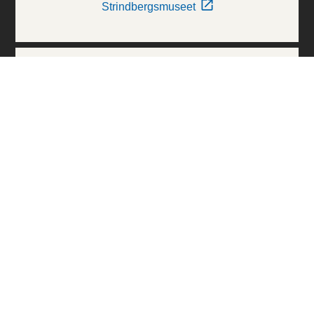
Strindbergsmuseet
Thielska Galleriet
Världskulturmuseerna