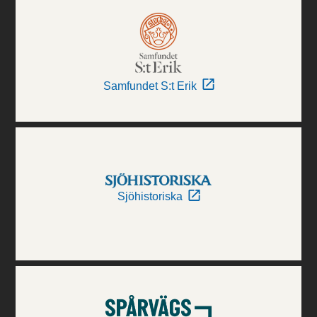
Samfundet S:t Erik
Sjöhistoriska