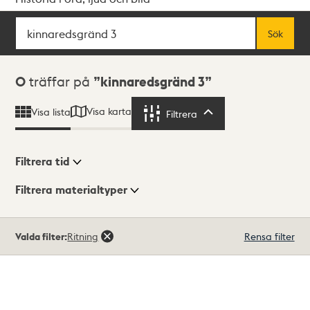
Sök
Fritextsök
Sök
Sökresultat
0
träffar på
kinnaredsgränd 3
Visa karta
Visa lista
Filtrera
Filtrera
Filtrera tid
Filtrera materialtyper
Visningsläge
Totalt
Valda filter:
Ritning
Rensa filter
0
träffar
Lista
Karta