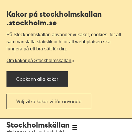
Kakor på stockholmskallan
.stockholm.se
På Stockholmskällan använder vi kakor, cookies, för att
sammanställa statistik och för att webbplatsen ska
fungera på ett bra sätt för dig.
Om kakor på Stockholmskällan
Godkänn alla kakor
Välj vilka kakor vi får använda
Till
Till
Stockholmskällan
navigationen
huvudinnehållet
Historia i ord, ljud och bild