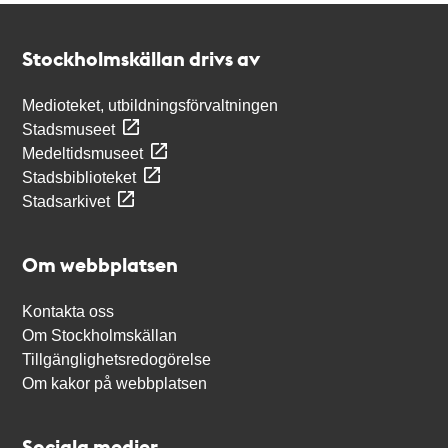
Kontakt
Stockholmskällan
Stockholmskällan drivs av
Medioteket, utbildningsförvaltningen
Stadsmuseet
Medeltidsmuseet
Stadsbiblioteket
Stadsarkivet
Om webbplatsen
Kontakta oss
Om Stockholmskällan
Tillgänglighetsredogörelse
Om kakor på webbplatsen
Sociala medier