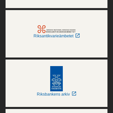
Riksantikvarieämbetet
Riksbankens arkiv