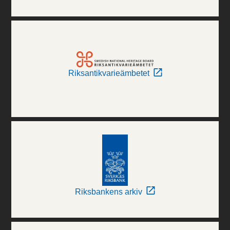
Riksantikvarieämbetet
Riksbankens arkiv