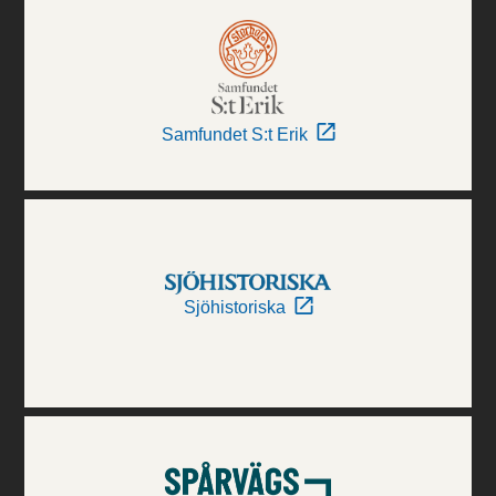
Samfundet S:t Erik
Sjöhistoriska