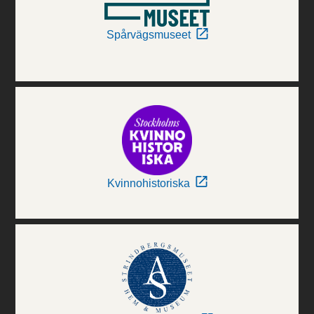
Spårvägsmuseet
Kvinnohistoriska