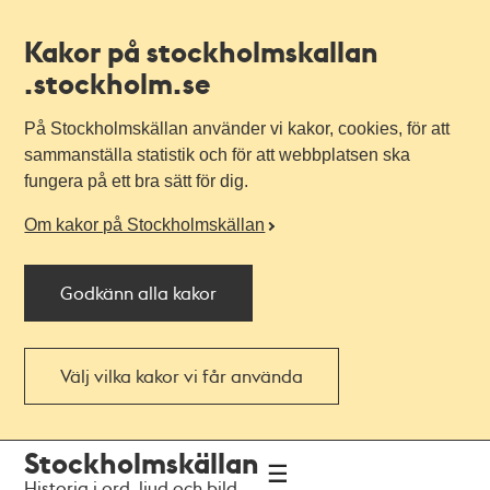
Kakor på stockholmskallan
.stockholm.se
På Stockholmskällan använder vi kakor, cookies, för att
sammanställa statistik och för att webbplatsen ska
fungera på ett bra sätt för dig.
Om kakor på Stockholmskällan
Godkänn alla kakor
Välj vilka kakor vi får använda
Till
Till
Stockholmskällan
navigationen
huvudinnehållet
Historia i ord, ljud och bild