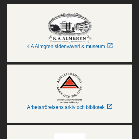
K A Almgren sidenväveri & museum
Arbetarrörelsens arkiv och bibliotek