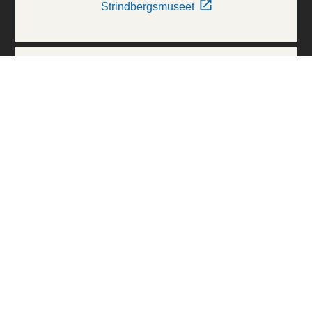
Strindbergsmuseet
Thielska Galleriet
Världskulturmuseerna