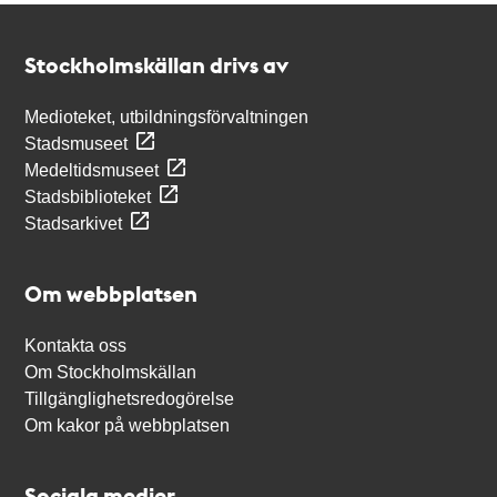
Kontakt
Stockholmskällan
Stockholmskällan drivs av
Medioteket, utbildningsförvaltningen
Stadsmuseet
Medeltidsmuseet
Stadsbiblioteket
Stadsarkivet
Om webbplatsen
Kontakta oss
Om Stockholmskällan
Tillgänglighetsredogörelse
Om kakor på webbplatsen
Sociala medier