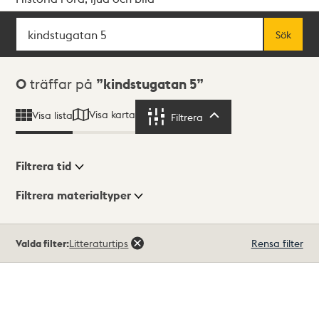
Sök
Fritextsök
Sök
Sökresultat
0
träffar på
kindstugatan 5
Visa karta
Visa lista
Filtrera
Filtrera
Filtrera tid
Filtrera materialtyper
Visningsläge
Totalt
Valda filter:
Litteraturtips
Rensa filter
0
träffar
Lista
Karta