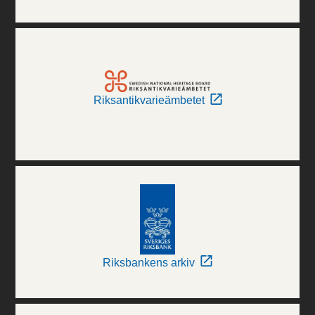
Riksantikvarieämbetet
Riksbankens arkiv