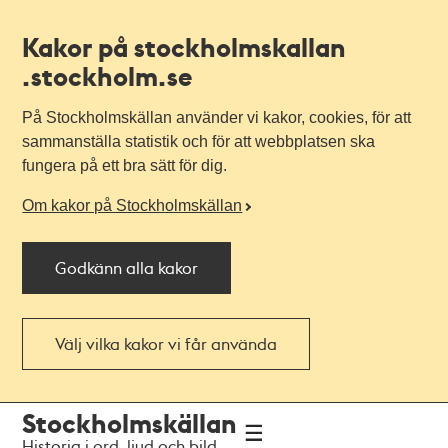
Kakor på stockholmskallan
.stockholm.se
På Stockholmskällan använder vi kakor, cookies, för att
sammanställa statistik och för att webbplatsen ska
fungera på ett bra sätt för dig.
Om kakor på Stockholmskällan
Godkänn alla kakor
Välj vilka kakor vi får använda
Till
Till
Stockholmskällan
navigationen
huvudinnehållet
Historia i ord, ljud och bild