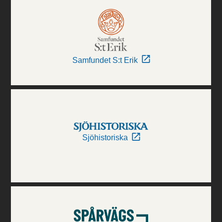
Samfundet S:t Erik
Sjöhistoriska