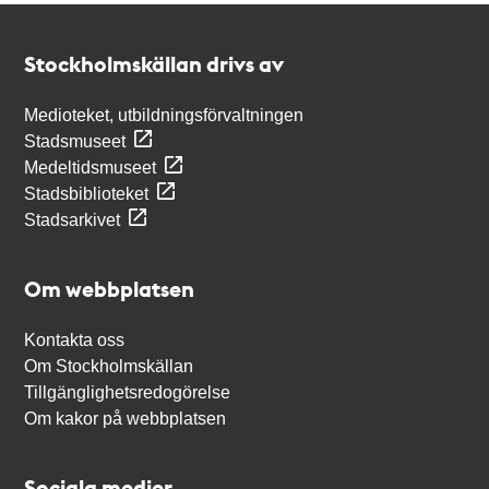
Kontakt
Stockholmskällan
Stockholmskällan drivs av
Medioteket, utbildningsförvaltningen
Stadsmuseet
Medeltidsmuseet
Stadsbiblioteket
Stadsarkivet
Om webbplatsen
Kontakta oss
Om Stockholmskällan
Tillgänglighetsredogörelse
Om kakor på webbplatsen
Sociala medier