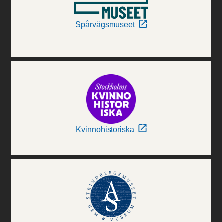
Spårvägsmuseet
Kvinnohistoriska