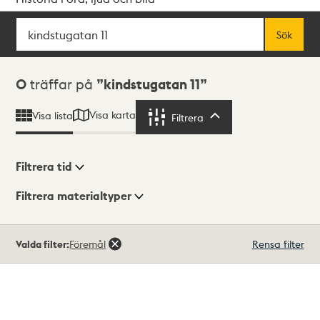
Sök
Fritextsök
Sök
Sökresultat
0
träffar på
kindstugatan 11
Visa karta
Visa lista
Filtrera
Filtrera
Filtrera tid
Filtrera materialtyper
Visningsläge
Totalt
Valda filter:
Föremål
Rensa filter
0
träffar
Lista
Karta