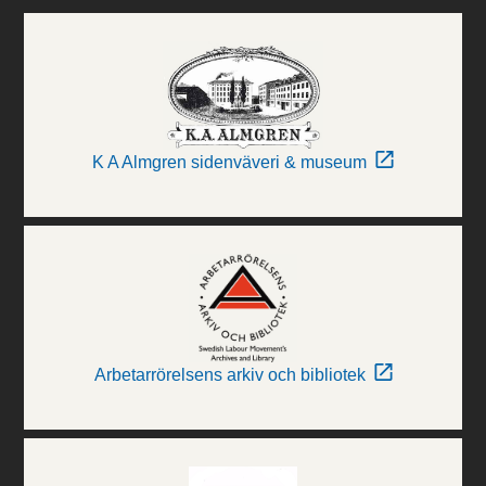
K A Almgren sidenväveri & museum
Arbetarrörelsens arkiv och bibliotek