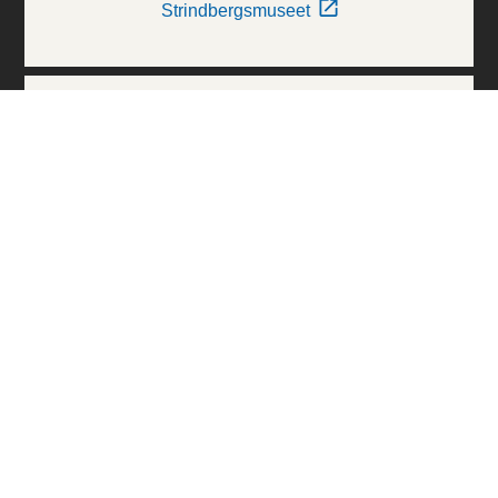
Strindbergsmuseet
Thielska Galleriet
Världskulturmuseerna