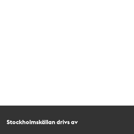
Kontakt
Stockholmskällan
Stockholmskällan drivs av