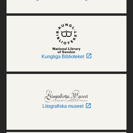
Kungliga Biblioteket
Litografiska museet