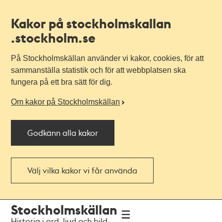
Kakor på stockholmskallan
.stockholm.se
På Stockholmskällan använder vi kakor, cookies, för att
sammanställa statistik och för att webbplatsen ska
fungera på ett bra sätt för dig.
Om kakor på Stockholmskällan
Godkänn alla kakor
Välj vilka kakor vi får använda
Till
Till
Stockholmskällan
navigationen
huvudinnehållet
Historia i ord, ljud och bild