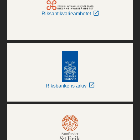
Riksantikvarieämbetet
Riksbankens arkiv