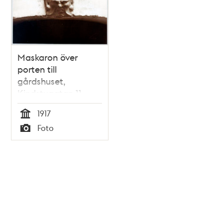
Maskaron över
porten till
gårdshuset,
Kindstugatan 11
1917
Tid
Foto
Typ