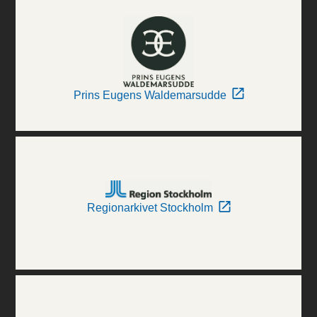
Prins Eugens Waldemarsudde
Regionarkivet Stockholm