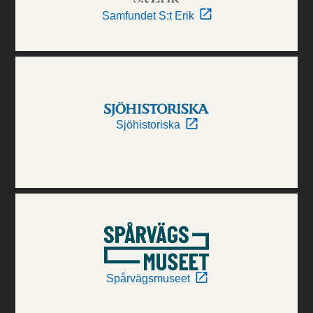
Samfundet S:t Erik
Sjöhistoriska
Spårvägsmuseet