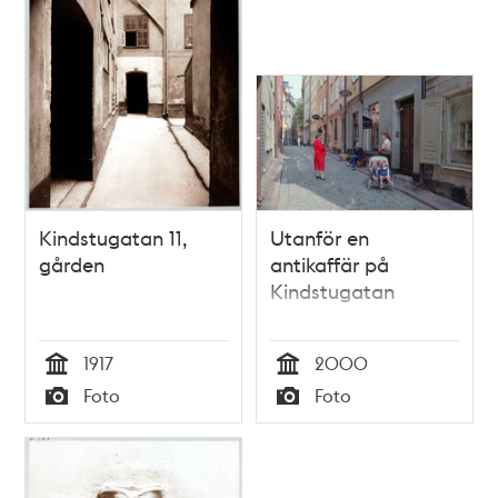
Kindstugatan 11,
Utanför en
gården
antikaffär på
Kindstugatan
1917
2000
Tid
Tid
Foto
Foto
Typ
Typ