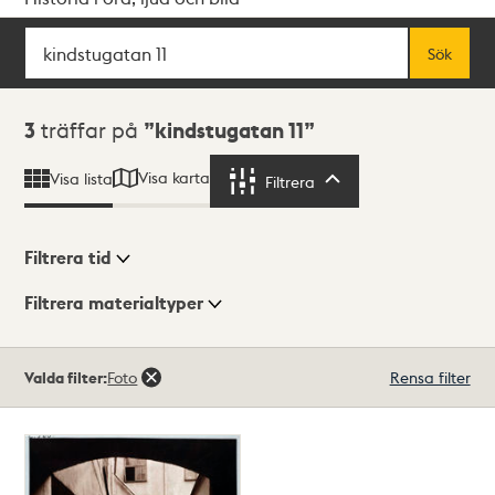
Sök
Fritextsök
Sök
Sökresultat
3
träffar på
kindstugatan 11
Visa karta
Visa lista
Filtrera
Filtrera
Filtrera tid
Filtrera materialtyper
Visningsläge
Totalt
Valda filter:
Foto
Rensa filter
3
träffar
Lista
Karta