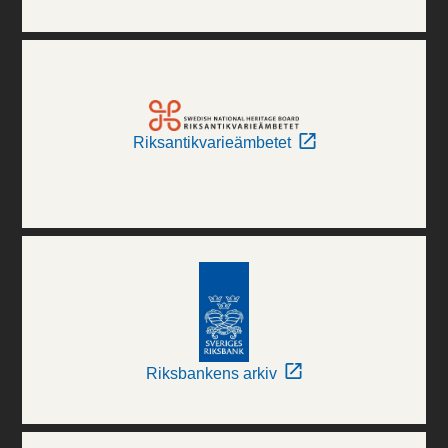
Riksantikvarieämbetet
Riksbankens arkiv