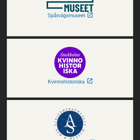
Spårvägsmuseet
Kvinnohistoriska