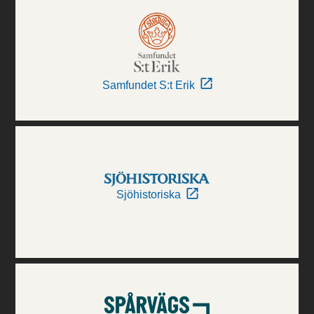
Samfundet S:t Erik
Sjöhistoriska