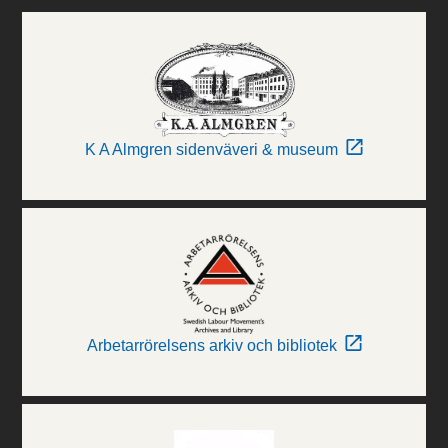
K A Almgren sidenväveri & museum
Arbetarrörelsens arkiv och bibliotek