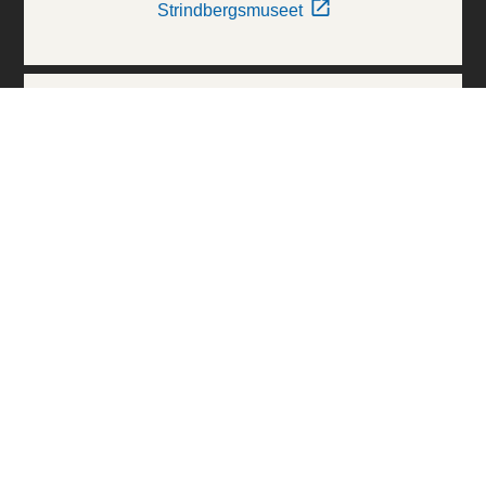
Strindbergsmuseet
Thielska Galleriet
Världskulturmuseerna