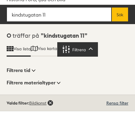
Sök
Fritextsök
Sök
Sökresultat
0
träffar på
kindstugatan 11
Visa karta
Visa lista
Filtrera
Filtrera
Filtrera tid
Filtrera materialtyper
Visningsläge
Totalt
Valda filter:
Bildkonst
Rensa filter
0
träffar
Lista
Karta