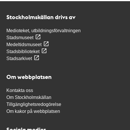
Kontakt
Stockholmskällan
Stockholmskällan drivs av
Medioteket, utbildningsförvaltningen
Stadsmuseet
Medeltidsmuseet
Stadsbiblioteket
Stadsarkivet
Om webbplatsen
Kontakta oss
Om Stockholmskällan
Tillgänglighetsredogörelse
Om kakor på webbplatsen
Sociala medier