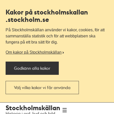
Kakor på stockholmskallan
.stockholm.se
På Stockholmskällan använder vi kakor, cookies, för att
sammanställa statistik och för att webbplatsen ska
fungera på ett bra sätt för dig.
Om kakor på Stockholmskällan
Godkänn alla kakor
Välj vilka kakor vi får använda
Till
Till
Stockholmskällan
navigationen
huvudinnehållet
Historia i ord, ljud och bild