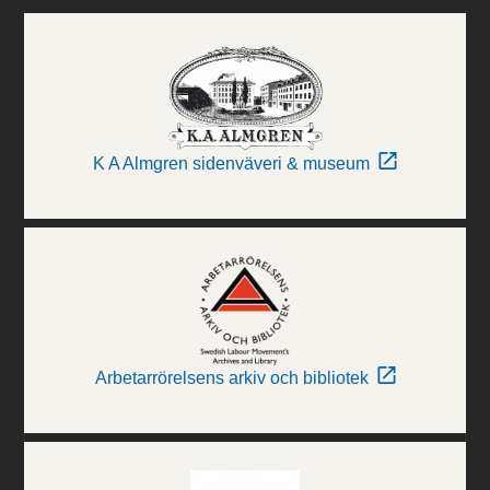
K A Almgren sidenväveri & museum
Arbetarrörelsens arkiv och bibliotek