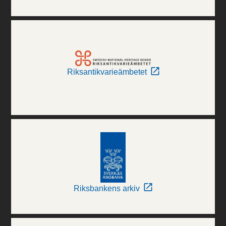
Riksantikvarieämbetet
Riksbankens arkiv