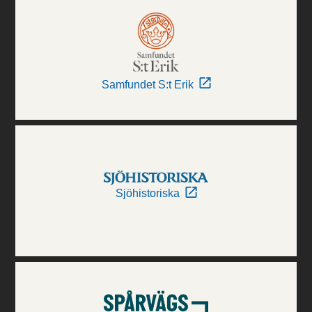
Samfundet S:t Erik
Sjöhistoriska