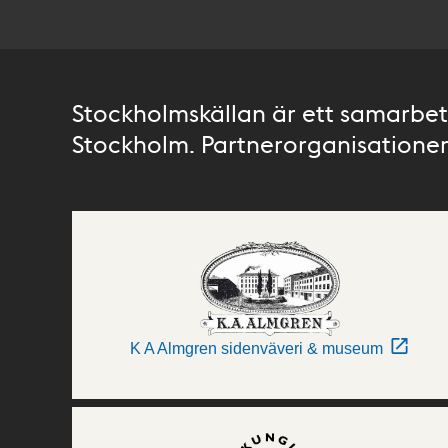
Stockholmskällan är ett samarbete
Stockholm. Partnerorganisationer 
K A Almgren sidenväveri & museum