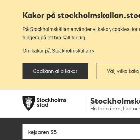
Kakor på stockholmskallan
.st
På Stockholmskällan använder vi kakor, cookies, för a
fungera på ett bra sätt för dig.
Om kakor på Stockholmskällan
Godkänn alla kakor
Välj vilka kak
Till
Till
Stockholmsk
navigationen
huvudinnehållet
Historia i ord, ljud oc
Sök
Fritextsök