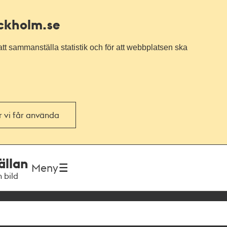
ockholm.se
tt sammanställa statistik och för att webbplatsen ska
or vi får använda
ällan
Meny
h bild