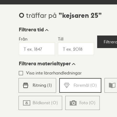
0
kejsaren 25
träffar på
Sökresultat
Filtrera tid
Från
Till
Visningsläge
Filtrer
Filtrera materialtyper
Lista
Karta
Visa inte lärarhandledningar
Ritning
(
1
)
Föremål
(
0
)
Bildkonst
(
0
)
Foto
(
0
)