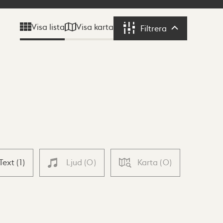
Visa karta
Visa lista
Filtrera
Filtrera
Text
(
1
)
Ljud
(
0
)
Karta
(
0
)