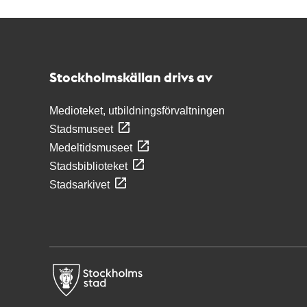
Kontakt
Stockholmskällan
Stockholmskällan drivs av
Medioteket, utbildningsförvaltningen
Stadsmuseet
Medeltidsmuseet
Stadsbiblioteket
Stadsarkivet