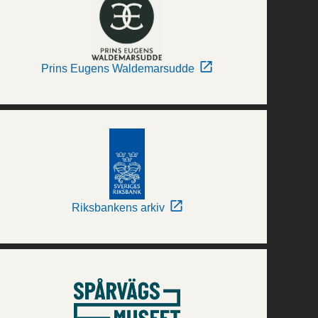
Prins Eugens Waldemarsudde
Riksbankens arkiv