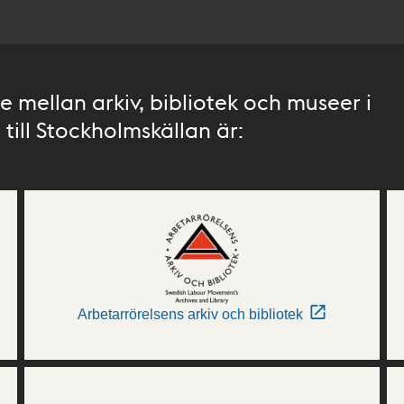
 mellan arkiv, bibliotek och museer i
till Stockholmskällan är:
Arbetarrörelsens arkiv och bibliotek