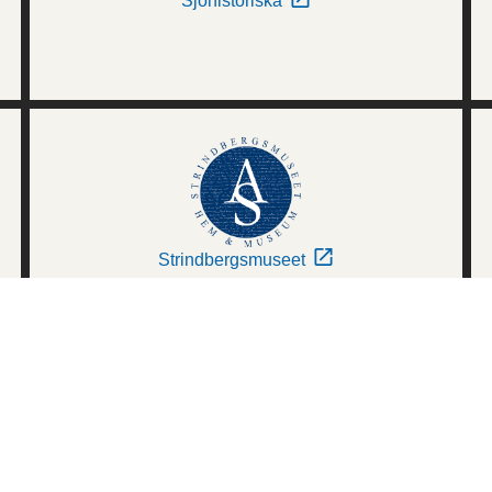
Sjöhistoriska
Strindbergsmuseet