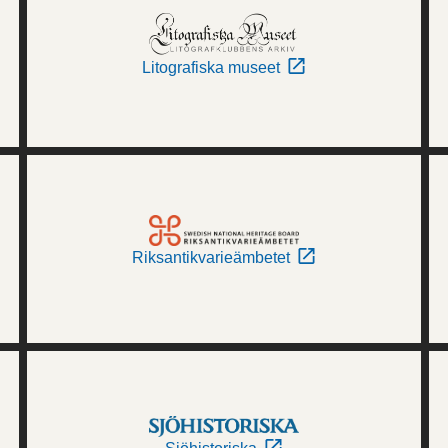
Litografiska museet
Riksantikvarieämbetet