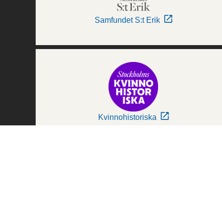
Samfundet S:t Erik
Kvinnohistoriska
Världskulturmuseerna