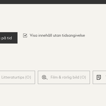
Visa innehåll utan tidsangivelse
a på tid
Litteraturtips
(
0
)
Film & rörlig bild
(
0
)