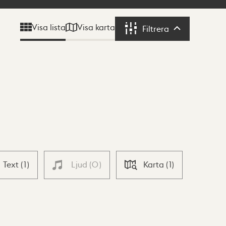
Visa karta
Visa lista
Filtrera
Filtrera
Text
(
1
)
Ljud
(
0
)
Karta
(
1
)