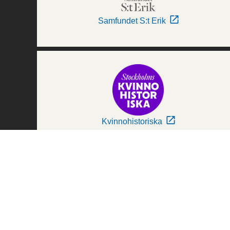
Samfundet S:t Erik
Kvinnohistoriska
Världskulturmuseerna