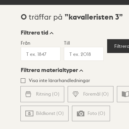
0
kavalleristen 3
träffar på
Sökresultat
Filtrera tid
Från
Till
Visningsläge
Filtrer
Filtrera materialtyper
Lista
Karta
Visa inte lärarhandledningar
Ritning
(
0
)
Föremål
(
0
)
Bildkonst
(
0
)
Foto
(
0
)