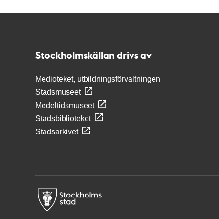
Kontakt
Stockholmskällan
Stockholmskällan drivs av
Medioteket, utbildningsförvaltningen
Stadsmuseet
Medeltidsmuseet
Stadsbiblioteket
Stadsarkivet