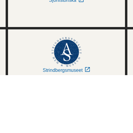
Sjöhistoriska
Strindbergsmuseet