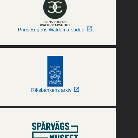
Prins Eugens Waldemarsudde
Riksbankens arkiv