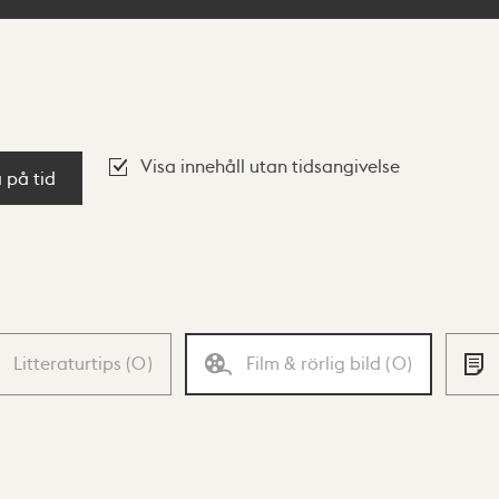
Visa innehåll utan tidsangivelse
a på tid
Litteraturtips
(
0
)
Film & rörlig bild
(
0
)