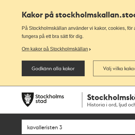
Kakor på stockholmskallan
.st
På Stockholmskällan använder vi kakor, cookies, för a
fungera på ett bra sätt för dig.
Om kakor på Stockholmskällan
Godkänn alla kakor
Välj vilka kak
Till
Till
Stockholmsk
navigationen
huvudinnehållet
Historia i ord, ljud oc
Sök
Fritextsök