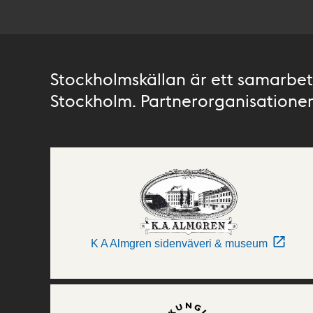
Stockholmskällan är ett samarbete
Stockholm. Partnerorganisationer 
K A Almgren sidenväveri & museum