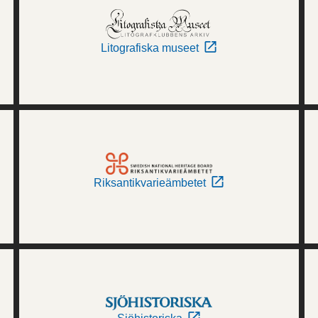
Litografiska museet
Riksantikvarieämbetet