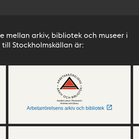
 mellan arkiv, bibliotek och museer i
till Stockholmskällan är:
Arbetarrörelsens arkiv och bibliotek