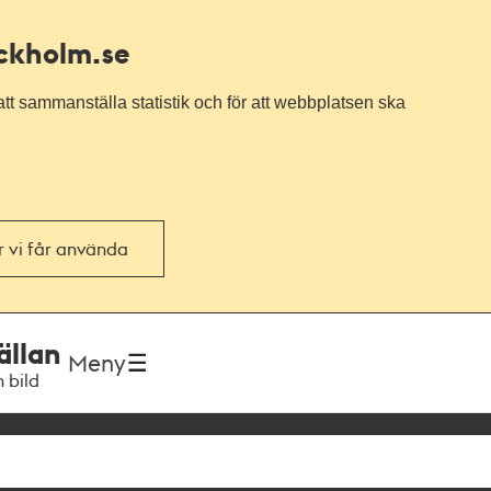
ockholm.se
tt sammanställa statistik och för att webbplatsen ska
or vi får använda
ällan
Meny
h bild