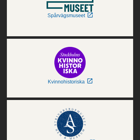
Spårvägsmuseet
Kvinnohistoriska