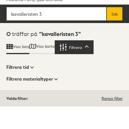
Sök
Fritextsök
Sök
Sökresultat
0
träffar på
kavalleristen 3
Visa karta
Visa lista
Filtrera
Filtrera
Filtrera tid
Filtrera materialtyper
Visningsläge
Totalt
Valda filter:
Rensa filter
0
träffar
Lista
Karta