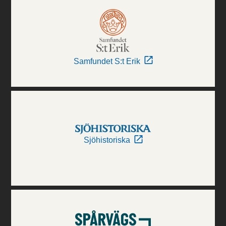
Samfundet S:t Erik
Sjöhistoriska