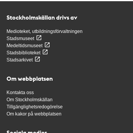
Kontakt
Stockholmskällan
Stockholmskällan drivs av
Medioteket, utbildningsförvaltningen
Stadsmuseet
Medeltidsmuseet
Stadsbiblioteket
Stadsarkivet
Om webbplatsen
Kontakta oss
Om Stockholmskällan
Tillgänglighetsredogörelse
Om kakor på webbplatsen
Sociala medier