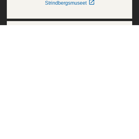
Strindbergsmuseet
Thielska Galleriet
Världskulturmuseerna