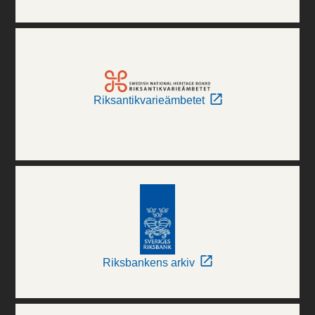
Riksantikvarieämbetet
Riksbankens arkiv