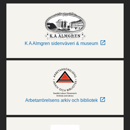
K A Almgren sidenväveri & museum
Arbetarrörelsens arkiv och bibliotek