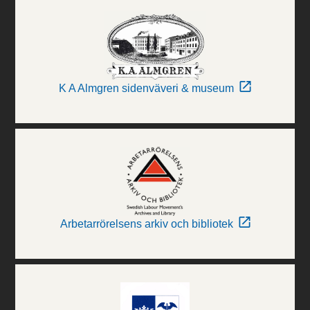
K A Almgren sidenväveri & museum
Arbetarrörelsens arkiv och bibliotek