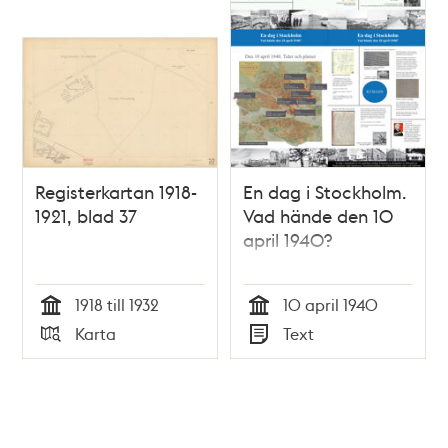
Registerkartan 1918-
En dag i Stockholm.
1921, blad 37
Vad hände den 10
april 1940?
1918 till 1932
10 april 1940
Tid
Tid
Karta
Text
Typ
Typ