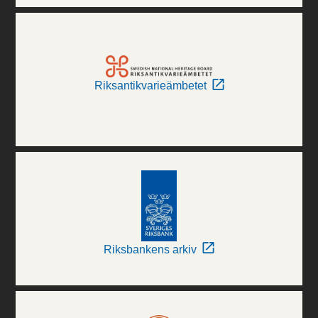
Riksantikvarieämbetet
Riksbankens arkiv