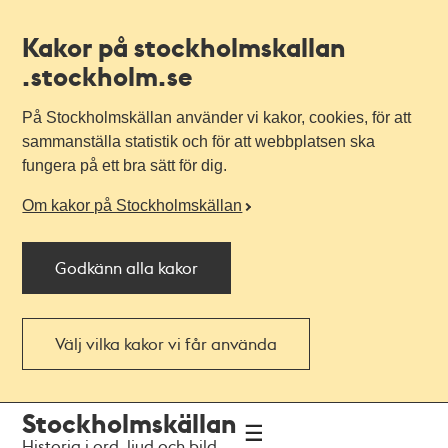
Kakor på stockholmskallan
.stockholm.se
På Stockholmskällan använder vi kakor, cookies, för att
sammanställa statistik och för att webbplatsen ska
fungera på ett bra sätt för dig.
Om kakor på Stockholmskällan
Godkänn alla kakor
Välj vilka kakor vi får använda
Till
Till
Stockholmskällan
navigationen
huvudinnehållet
Historia i ord, ljud och bild