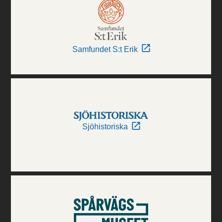
Samfundet S:t Erik
Sjöhistoriska