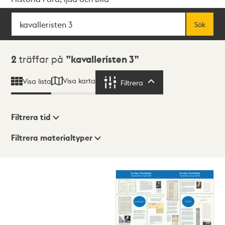
Sök
Fritextsök
Sök
Sökresultat
2
träffar på
kavalleristen 3
Visa karta
Visa lista
Filtrera
Filtrera
Filtrera tid
Filtrera materialtyper
Visningsläge
Totalt
2
träffar
Lista
Karta