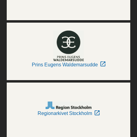
Prins Eugens Waldemarsudde
Regionarkivet Stockholm