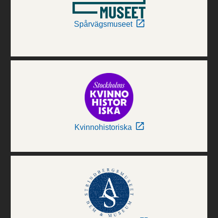
Spårvägsmuseet
Kvinnohistoriska