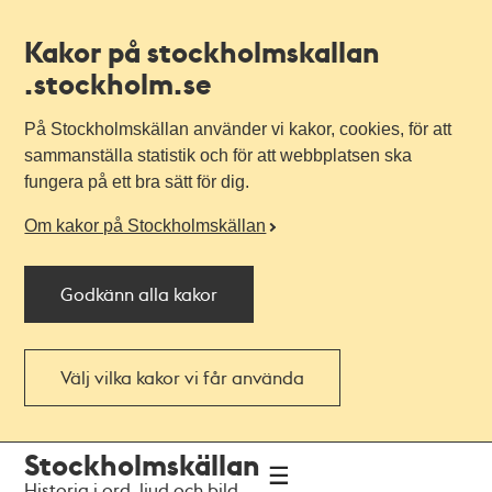
Kakor på stockholmskallan
.stockholm.se
På Stockholmskällan använder vi kakor, cookies, för att
sammanställa statistik och för att webbplatsen ska
fungera på ett bra sätt för dig.
Om kakor på Stockholmskällan
Godkänn alla kakor
Välj vilka kakor vi får använda
Till
Till
Stockholmskällan
navigationen
huvudinnehållet
Historia i ord, ljud och bild