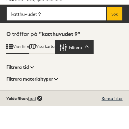
Sök
Fritextsök
Sök
Sökresultat
0
träffar på
katthuvudet 9
Visa karta
Visa lista
Filtrera
Filtrera
Filtrera tid
Filtrera materialtyper
Visningsläge
Totalt
Valda filter:
Ljud
Rensa filter
0
träffar
Lista
Karta