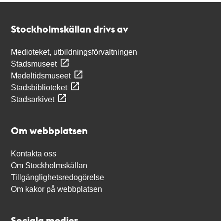
Kontakt
Stockholmskällan
Stockholmskällan drivs av
Medioteket, utbildningsförvaltningen
Stadsmuseet
Medeltidsmuseet
Stadsbiblioteket
Stadsarkivet
Om webbplatsen
Kontakta oss
Om Stockholmskällan
Tillgänglighetsredogörelse
Om kakor på webbplatsen
Sociala medier