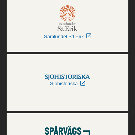
Samfundet S:t Erik
Sjöhistoriska