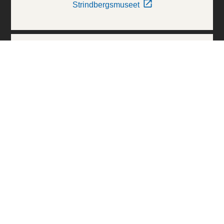
Strindbergsmuseet
Thielska Galleriet
Världskulturmuseerna