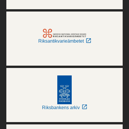
Riksantikvarieämbetet
Riksbankens arkiv