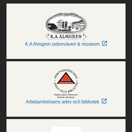
K A Almgren sidenväveri & museum
Arbetarrörelsens arkiv och bibliotek