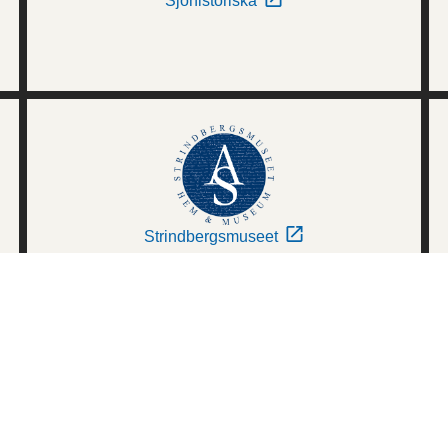
Sjöhistoriska
Strindbergsmuseet