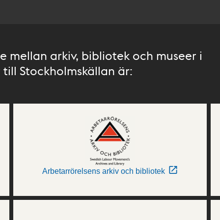
 mellan arkiv, bibliotek och museer i
till Stockholmskällan är:
Arbetarrörelsens arkiv och bibliotek