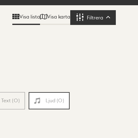
Visa karta
Visa lista
Filtrera
Filtrera
Text
(
0
)
Ljud
(
0
)