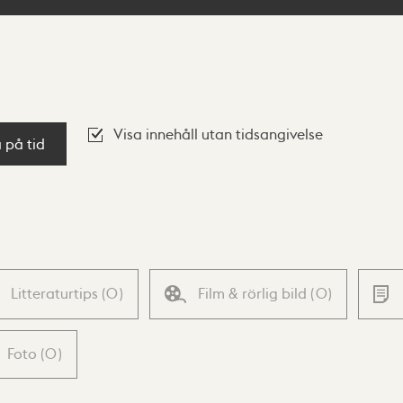
Visa innehåll utan tidsangivelse
a på tid
Litteraturtips
(
0
)
Film & rörlig bild
(
0
)
Foto
(
0
)