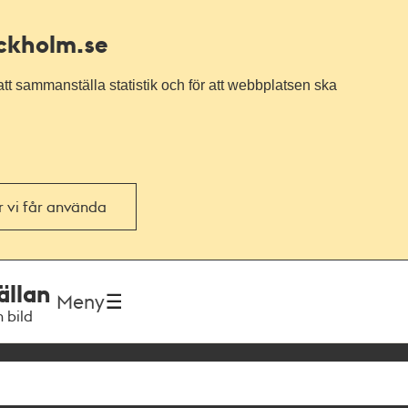
ockholm.se
tt sammanställa statistik och för att webbplatsen ska
or vi får använda
ällan
Meny
h bild