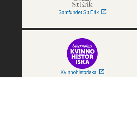
Samfundet S:t Erik
Kvinnohistoriska
Världskulturmuseerna