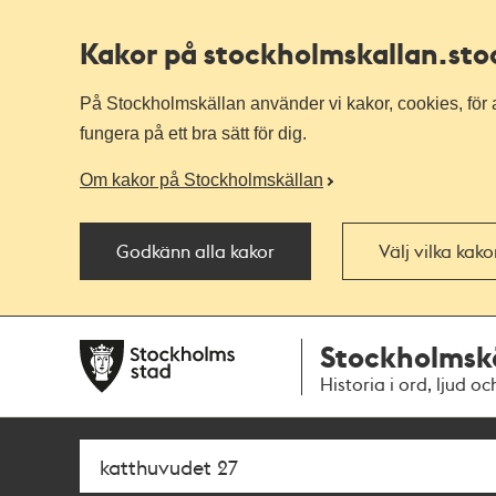
Kakor på stockholmskallan
.st
På Stockholmskällan använder vi kakor, cookies, för a
fungera på ett bra sätt för dig.
Om kakor på Stockholmskällan
Godkänn alla kakor
Välj vilka kak
Till
Till
Stockholmsk
navigationen
huvudinnehållet
Historia i ord, ljud oc
Sök
Fritextsök