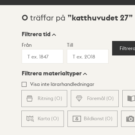
0
katthuvudet 27
träffar på
Sökresultat
Filtrera tid
Från
Till
Visningsläge
Filtrer
Filtrera materialtyper
Lista
Karta
Visa inte lärarhandledningar
Ritning
(
0
)
Föremål
(
0
)
Karta
(
0
)
Bildkonst
(
0
)