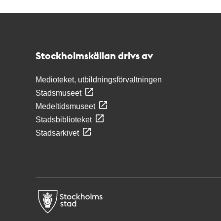
Kontakt
Stockholmskällan
Stockholmskällan drivs av
Medioteket, utbildningsförvaltningen
Stadsmuseet
Medeltidsmuseet
Stadsbiblioteket
Stadsarkivet