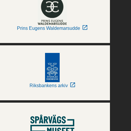
Prins Eugens Waldemarsudde
Riksbankens arkiv