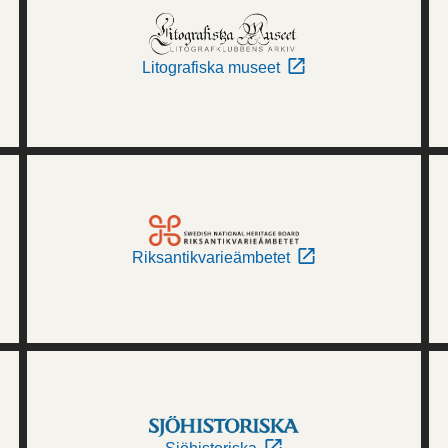
Litografiska museet
Riksantikvarieämbetet