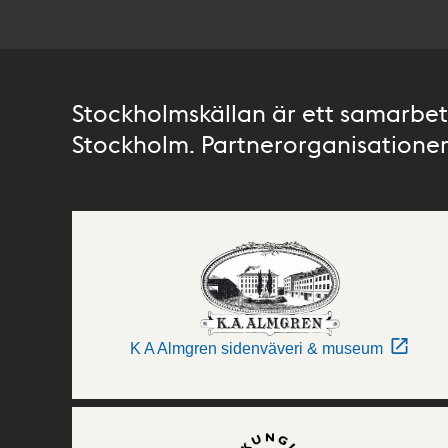
Stockholmskällan är ett samarbete
Stockholm. Partnerorganisationer 
K A Almgren sidenväveri & museum