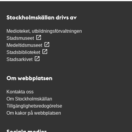
Kontakt
Stockholmskällan
Stockholmskällan drivs av
Medioteket, utbildningsförvaltningen
Stadsmuseet
Medeltidsmuseet
Stadsbiblioteket
Stadsarkivet
Om webbplatsen
Kontakta oss
Om Stockholmskällan
Tillgänglighetsredogörelse
Om kakor på webbplatsen
Sociala medier