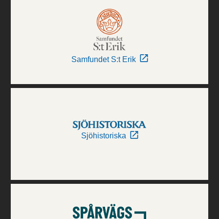
Samfundet S:t Erik
Sjöhistoriska