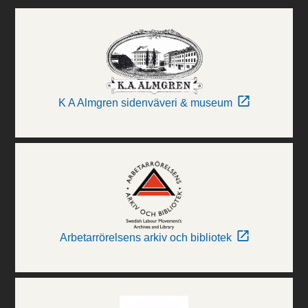
K A Almgren sidenväveri & museum
Arbetarrörelsens arkiv och bibliotek