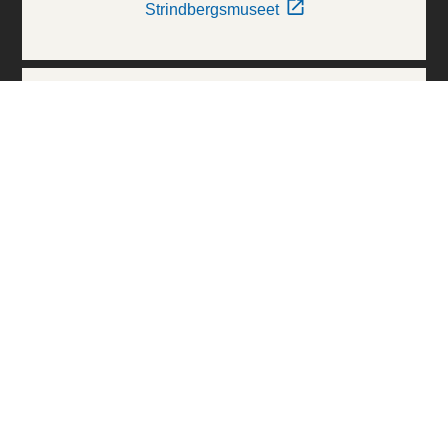
Strindbergsmuseet
Thielska Galleriet
Världskulturmuseerna