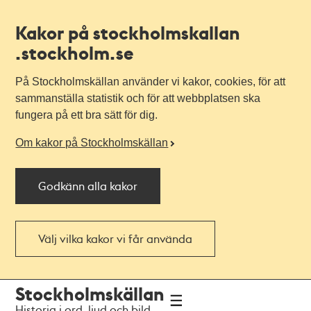
Kakor på stockholmskallan
.stockholm.se
På Stockholmskällan använder vi kakor, cookies, för att
sammanställa statistik och för att webbplatsen ska
fungera på ett bra sätt för dig.
Om kakor på Stockholmskällan
Godkänn alla kakor
Välj vilka kakor vi får använda
Till
Till
Stockholmskällan
navigationen
huvudinnehållet
Historia i ord, ljud och bild