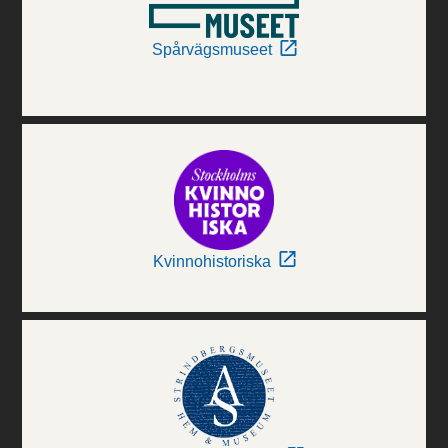
Spårvägsmuseet
Kvinnohistoriska