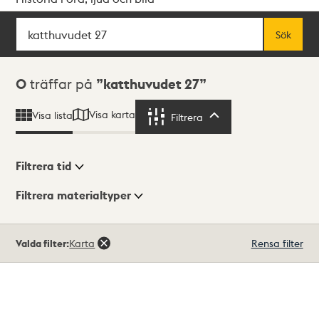
Sök
Fritextsök
Sök
Sökresultat
0
träffar på
katthuvudet 27
Visa karta
Visa lista
Filtrera
Filtrera
Filtrera tid
Filtrera materialtyper
Visningsläge
Totalt
Valda filter:
Karta
Rensa filter
0
träffar
Lista
Karta