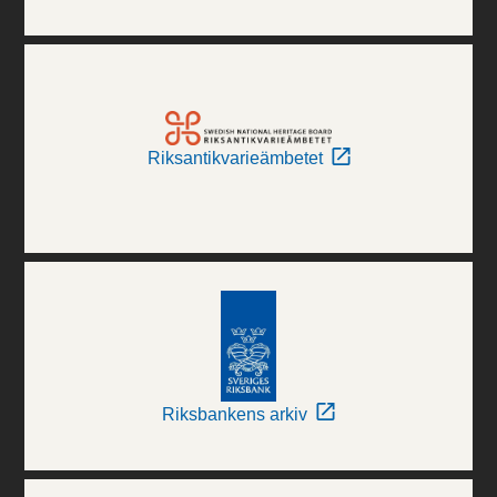
Riksantikvarieämbetet
Riksbankens arkiv