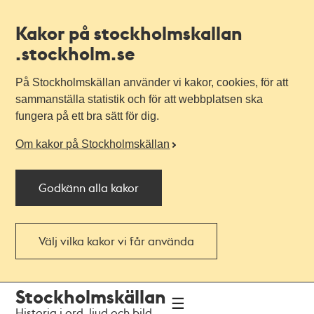
Kakor på stockholmskallan
.stockholm.se
På Stockholmskällan använder vi kakor, cookies, för att
sammanställa statistik och för att webbplatsen ska
fungera på ett bra sätt för dig.
Om kakor på Stockholmskällan
Godkänn alla kakor
Välj vilka kakor vi får använda
Till
Till
Stockholmskällan
navigationen
huvudinnehållet
Historia i ord, ljud och bild