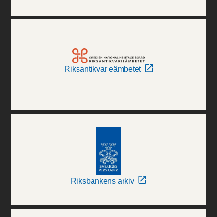
Riksantikvarieämbetet
Riksbankens arkiv