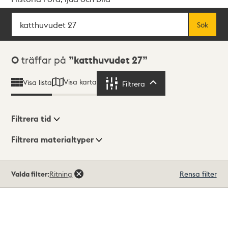
Sök
Fritextsök
Sök
Sökresultat
0
träffar på
katthuvudet 27
Visa karta
Visa lista
Filtrera
Filtrera
Filtrera tid
Filtrera materialtyper
Visningsläge
Totalt
Valda filter:
Ritning
Rensa filter
0
träffar
Lista
Karta