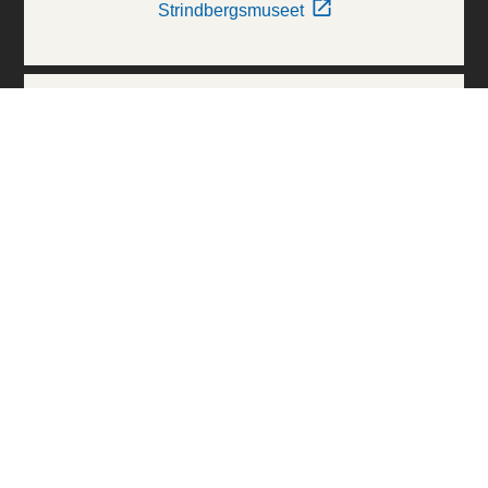
Strindbergsmuseet
Thielska Galleriet
Världskulturmuseerna