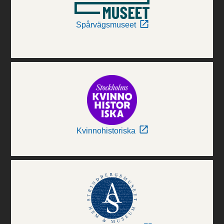
Spårvägsmuseet
Kvinnohistoriska