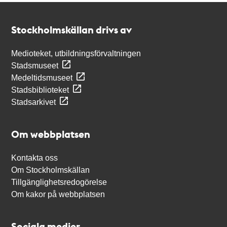
Kontakt
Stockholmskällan
Stockholmskällan drivs av
Medioteket, utbildningsförvaltningen
Stadsmuseet
Medeltidsmuseet
Stadsbiblioteket
Stadsarkivet
Om webbplatsen
Kontakta oss
Om Stockholmskällan
Tillgänglighetsredogörelse
Om kakor på webbplatsen
Sociala medier