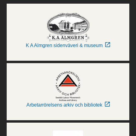
K A Almgren sidenväveri & museum
Arbetarrörelsens arkiv och bibliotek