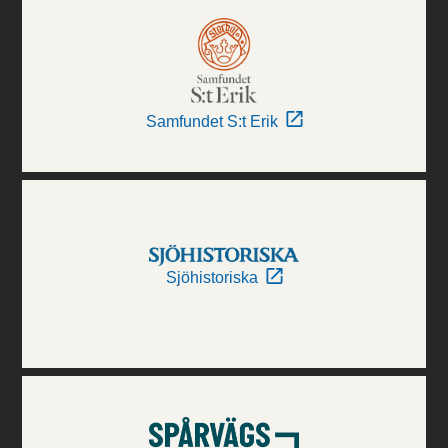
Samfundet S:t Erik
Sjöhistoriska