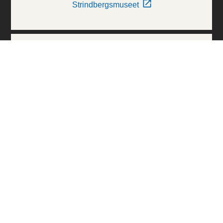
Strindbergsmuseet
Thielska Galleriet
Världskulturmuseerna