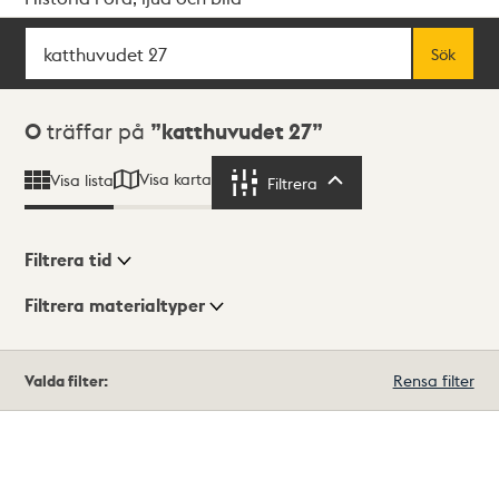
Sök
Fritextsök
Sök
Sökresultat
0
träffar på
katthuvudet 27
Visa karta
Visa lista
Filtrera
Filtrera
Filtrera tid
Filtrera materialtyper
Visningsläge
Totalt
Valda filter:
Rensa filter
0
träffar
Lista
Karta