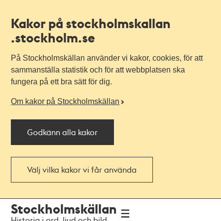
Kakor på stockholmskallan
.stockholm.se
På Stockholmskällan använder vi kakor, cookies, för att
sammanställa statistik och för att webbplatsen ska
fungera på ett bra sätt för dig.
Om kakor på Stockholmskällan
Godkänn alla kakor
Välj vilka kakor vi får använda
Till
Till
Stockholmskällan
navigationen
huvudinnehållet
Historia i ord, ljud och bild