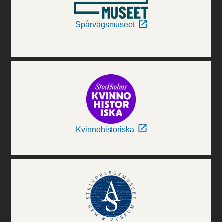
Spårvägsmuseet
Kvinnohistoriska