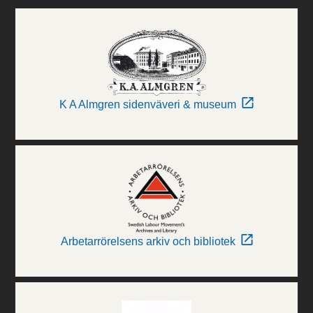
K A Almgren sidenväveri & museum
Arbetarrörelsens arkiv och bibliotek