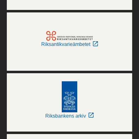
Riksantikvarieämbetet
Riksbankens arkiv