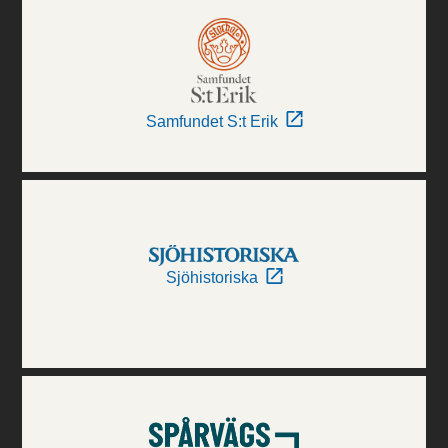
Samfundet S:t Erik
Sjöhistoriska