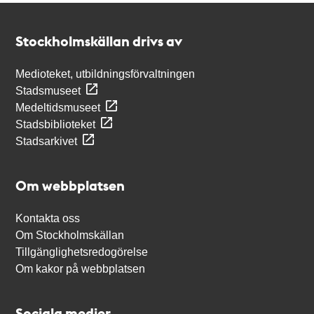
Kontakt
Stockholmskällan
Stockholmskällan drivs av
Medioteket, utbildningsförvaltningen
Stadsmuseet
Medeltidsmuseet
Stadsbiblioteket
Stadsarkivet
Om webbplatsen
Kontakta oss
Om Stockholmskällan
Tillgänglighetsredogörelse
Om kakor på webbplatsen
Sociala medier