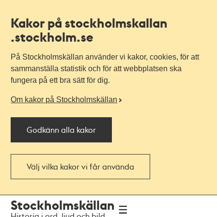
Kakor på stockholmskallan
.stockholm.se
På Stockholmskällan använder vi kakor, cookies, för att
sammanställa statistik och för att webbplatsen ska
fungera på ett bra sätt för dig.
Om kakor på Stockholmskällan
Godkänn alla kakor
Välj vilka kakor vi får använda
Till
Till
Stockholmskällan
navigationen
huvudinnehållet
Historia i ord, ljud och bild