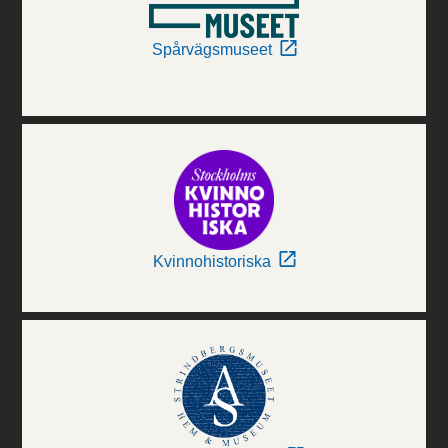
Spårvägsmuseet
Kvinnohistoriska