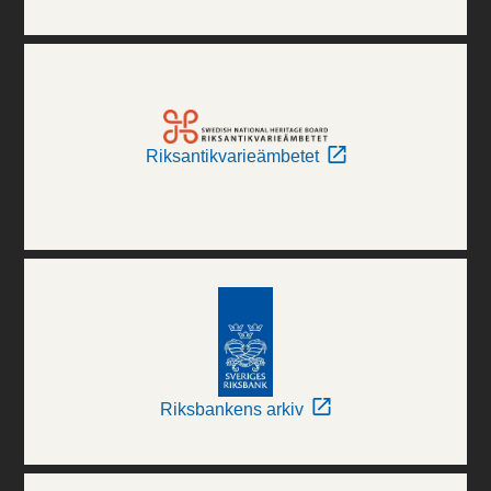
Riksantikvarieämbetet
Riksbankens arkiv