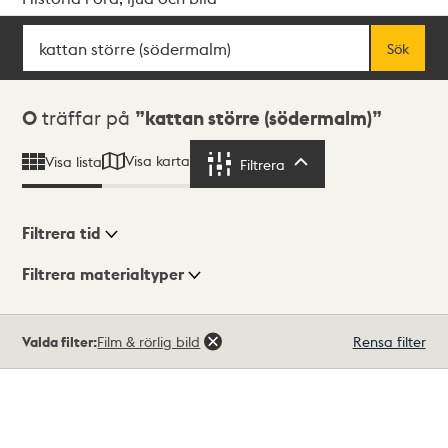
Sök
Fritextsök
Sök
Sökresultat
0
träffar på
kattan större (södermalm)
Visa karta
Visa lista
Filtrera
Filtrera
Filtrera tid
Filtrera materialtyper
Visningsläge
Totalt
Valda filter:
Film & rörlig bild
Rensa filter
0
träffar
Lista
Karta