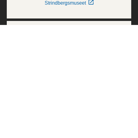
Strindbergsmuseet
Thielska Galleriet
Världskulturmuseerna