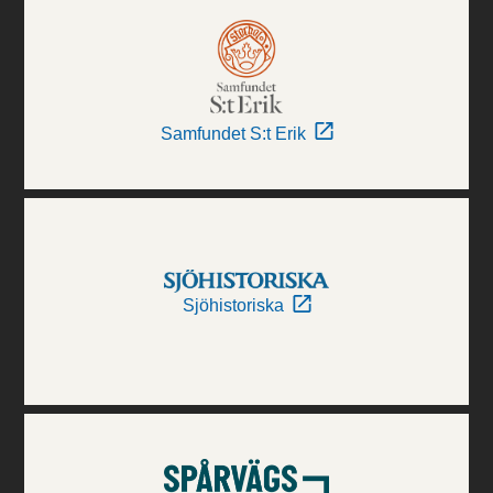
Samfundet S:t Erik
Sjöhistoriska