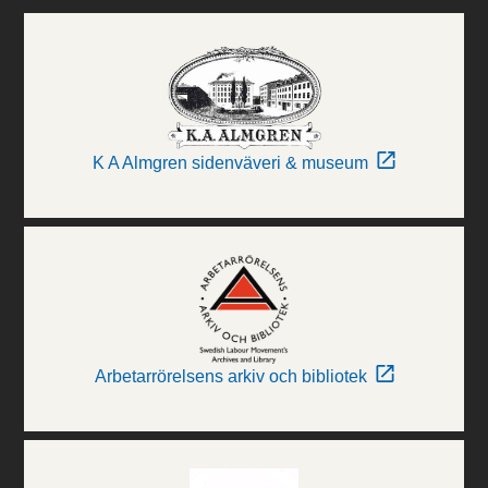
K A Almgren sidenväveri & museum
Arbetarrörelsens arkiv och bibliotek