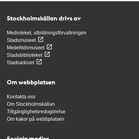
Kontakt
Stockholmskällan
Stockholmskällan drivs av
Medioteket, utbildningsförvaltningen
Stadsmuseet
Medeltidsmuseet
Stadsbiblioteket
Stadsarkivet
Om webbplatsen
Kontakta oss
Om Stockholmskällan
Tillgänglighetsredogörelse
Om kakor på webbplatsen
Sociala medier