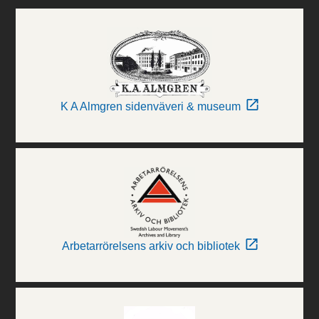
K A Almgren sidenväveri & museum
Arbetarrörelsens arkiv och bibliotek