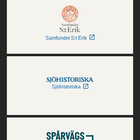
Samfundet S:t Erik
Sjöhistoriska