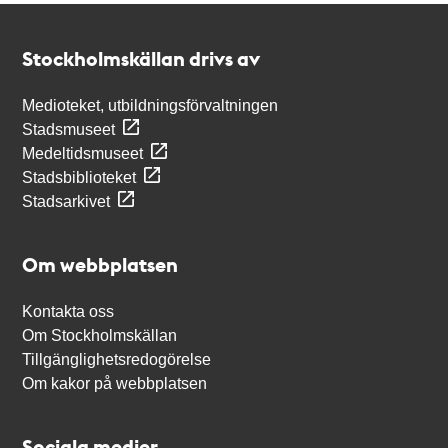
Kontakt
Stockholmskällan
Stockholmskällan drivs av
Medioteket, utbildningsförvaltningen
Stadsmuseet
Medeltidsmuseet
Stadsbiblioteket
Stadsarkivet
Om webbplatsen
Kontakta oss
Om Stockholmskällan
Tillgänglighetsredogörelse
Om kakor på webbplatsen
Sociala medier