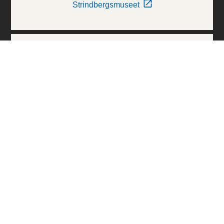
Strindbergsmuseet
Thielska Galleriet
Världskulturmuseerna