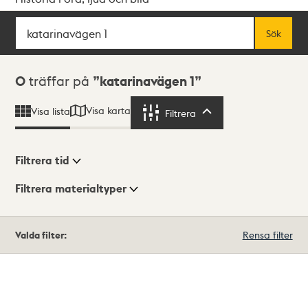
Sök
Fritextsök
Sök
Sökresultat
0
träffar på
katarinavägen 1
Visa karta
Visa lista
Filtrera
Filtrera
Filtrera tid
Filtrera materialtyper
Visningsläge
Totalt
Valda filter:
Rensa filter
0
träffar
Lista
Karta