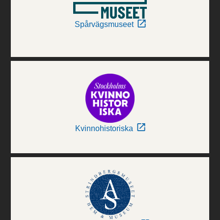
Spårvägsmuseet
Kvinnohistoriska