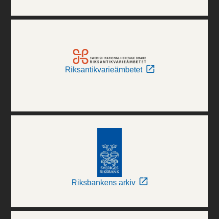
Riksantikvarieämbetet
Riksbankens arkiv