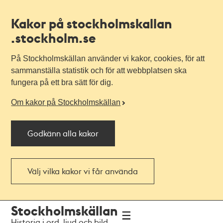
Kakor på stockholmskallan
.stockholm.se
På Stockholmskällan använder vi kakor, cookies, för att
sammanställa statistik och för att webbplatsen ska
fungera på ett bra sätt för dig.
Om kakor på Stockholmskällan
Godkänn alla kakor
Välj vilka kakor vi får använda
Till
Till
Stockholmskällan
navigationen
huvudinnehållet
Historia i ord, ljud och bild