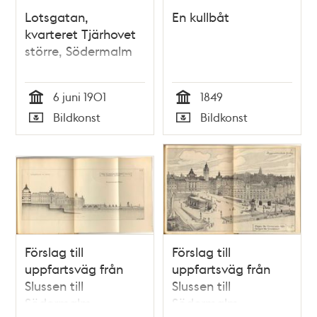
Lotsgatan,
En kullbåt
kvarteret Tjärhovet
större, Södermalm
6 juni 1901
1849
Tid
Tid
Bildkonst
Bildkonst
Typ
Typ
Förslag till
Förslag till
uppfartsväg från
uppfartsväg från
Slussen till
Slussen till
Södermalm
Södermalm