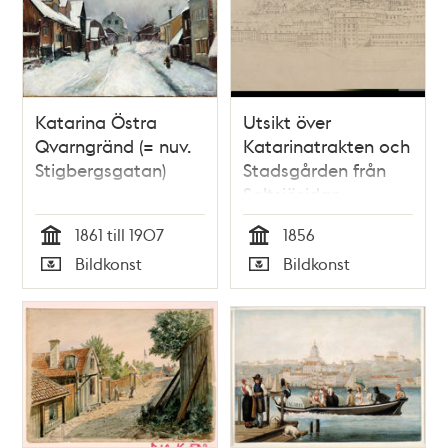
Katarina Östra
Utsikt över
Qvarngränd (= nuv.
Katarinatrakten och
Stigbergsgatan)
Stadsgården från
Saltsjösidan
1861 till 1907
1856
Tid
Tid
Bildkonst
Bildkonst
Typ
Typ