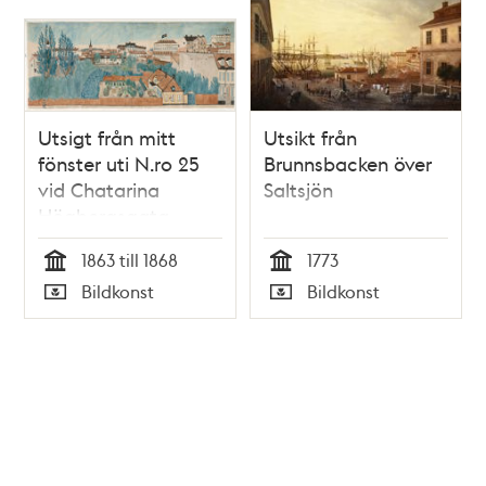
Utsigt från mitt
Utsikt från
fönster uti N.ro 25
Brunnsbacken över
vid Chatarina
Saltsjön
Högbergsgata.
Johan Edholm (går
1863 till 1868
1773
på lection till)
Tid
Tid
Bildkonst
Bildkonst
Undertecknad
Typ
Typ