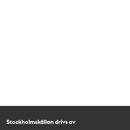
Kontakt
Stockholmskällan
Stockholmskällan drivs av