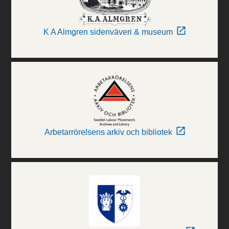
K A Almgren sidenväveri & museum
Arbetarrörelsens arkiv och bibliotek