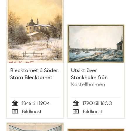
Blecktornet å Söder.
Utsikt över
Stora Blecktornet
Stockholm från
Kastellholmen
1846 till 1904
1790 till 1800
Tid
Tid
Bildkonst
Bildkonst
Typ
Typ