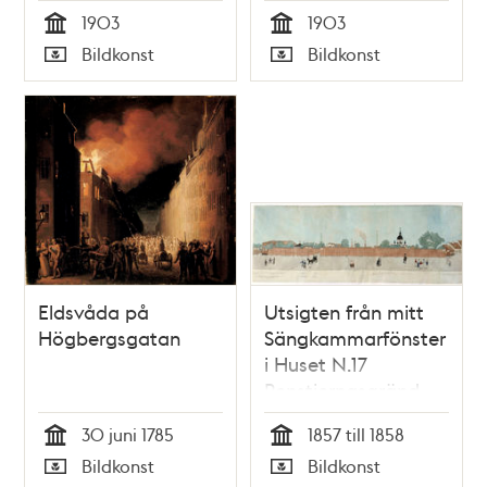
1903
1903
Tid
Tid
Bildkonst
Bildkonst
Typ
Typ
Eldsvåda på
Utsigten från mitt
Högbergsgatan
Sängkammarfönster
i Huset N.17
Renstjernasgränd
30 juni 1785
1857 till 1858
Tid
Tid
Bildkonst
Bildkonst