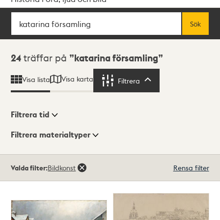
Sök
Fritextsök
Sök
Sökresultat
24
träffar på
katarina församling
Visa karta
Visa lista
Filtrera
Filtrera
Filtrera tid
Filtrera materialtyper
Visningsläge
Totalt
Valda filter:
Bildkonst
Rensa filter
24
träffar
Lista
Karta