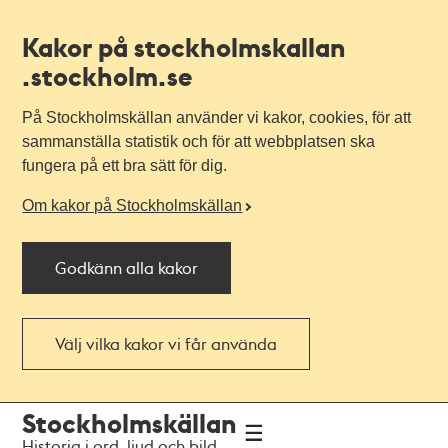
Kakor på stockholmskallan
.stockholm.se
På Stockholmskällan använder vi kakor, cookies, för att
sammanställa statistik och för att webbplatsen ska
fungera på ett bra sätt för dig.
Om kakor på Stockholmskällan
Godkänn alla kakor
Välj vilka kakor vi får använda
Till
Till
Stockholmskällan
navigationen
huvudinnehållet
Historia i ord, ljud och bild