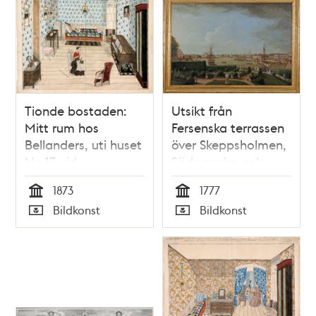
Tionde bostaden:
Utsikt från
Mitt rum hos
Fersenska terrassen
Bellanders, uti huset
över Skeppsholmen,
No.17 vid
Södermalm och
Renstiernasgränd,
Staden
1873
1777
Qvarteret Kransen,
Tid
Tid
Bildkonst
Bildkonst
nedre botten in på
Typ
Typ
gården