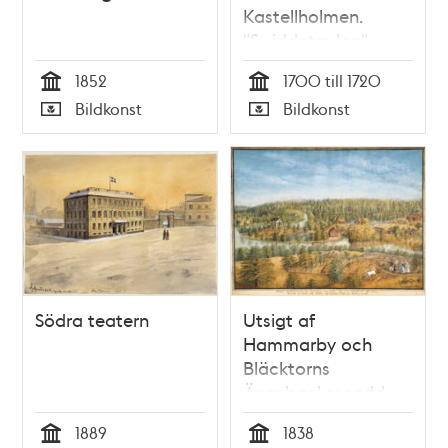
Kastellholmen.
"Swiddetavlan"
(efter Willem
1852
1700 till 1720
Swiddes kopparstick
Tid
Tid
Bildkonst
Bildkonst
i Suecia antiqua)
Typ
Typ
Södra teatern
Utsigt af
Hammarby och
Bläcktorns
Ängsbacke; sedd
från Bläcktornets
1889
1838
öfre Salon