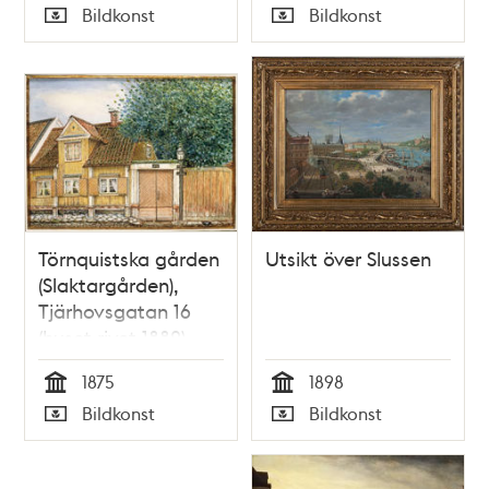
Tid
Tid
Bildkonst
Bildkonst
Typ
Typ
Törnquistska gården
Utsikt över Slussen
(Slaktargården),
Tjärhovsgatan 16
(huset rivet 1882)
1875
1898
Tid
Tid
Bildkonst
Bildkonst
Typ
Typ