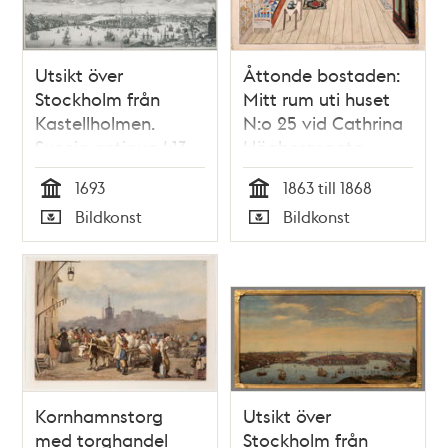
Utsikt över
Åttonde bostaden:
Stockholm från
Mitt rum uti huset
Kastellholmen.
N:o 25 vid Cathrina
Suecia antiqua I:13.
Högbergsgata,
Efter förlaga av Erik
Qvarteret
1693
1863 till 1868
Dahlbergh. Stokholmia
Pelarebacken större,
Tid
Tid
Bildkonst
Bildkonst
orientem versus.
3 tr upp
Typ
Typ
Kornhamnstorg
Utsikt över
med torghandel
Stockholm från