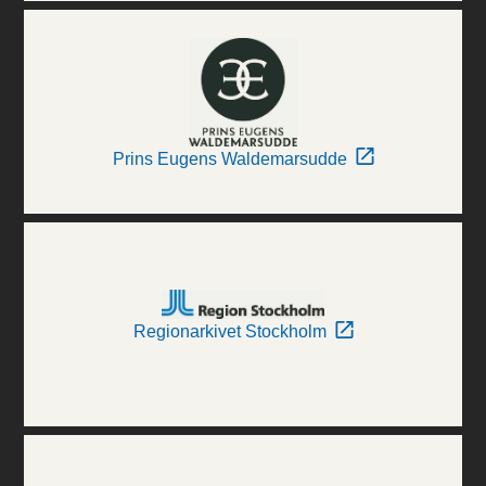
Prins Eugens Waldemarsudde
Regionarkivet Stockholm