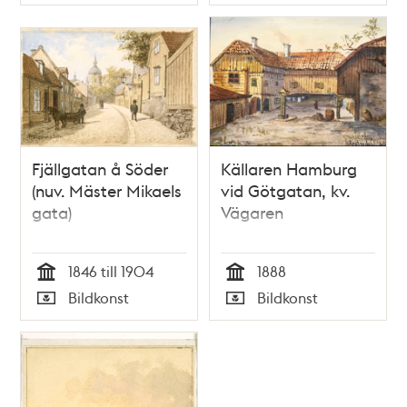
Typ
Typ
Fjällgatan å Söder
Källaren Hamburg
(nuv. Mäster Mikaels
vid Götgatan, kv.
gata)
Vägaren
1846 till 1904
1888
Tid
Tid
Bildkonst
Bildkonst
Typ
Typ