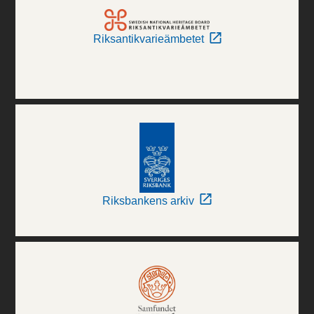
Riksantikvarieämbetet
Riksbankens arkiv