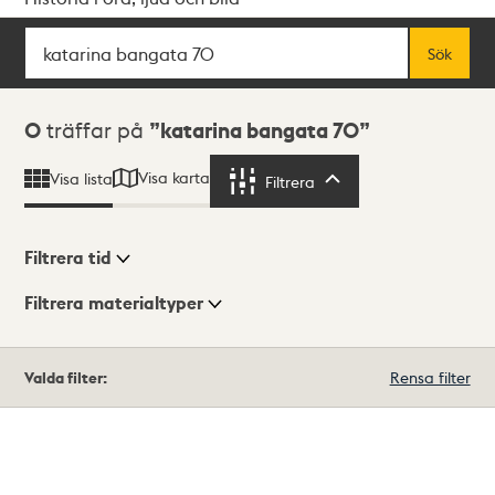
Sök
Fritextsök
Sök
Sökresultat
0
träffar på
katarina bangata 70
Visa karta
Visa lista
Filtrera
Filtrera
Filtrera tid
Filtrera materialtyper
Visningsläge
Totalt
Valda filter:
Rensa filter
0
träffar
Lista
Karta