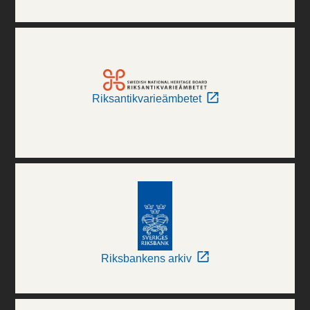
Riksantikvarieämbetet
Riksbankens arkiv