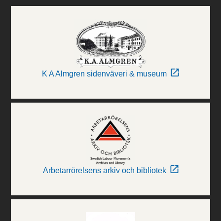
K A Almgren sidenväveri & museum
Arbetarrörelsens arkiv och bibliotek