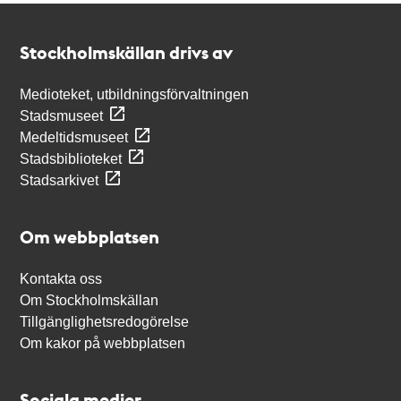
Kontakt
Stockholmskällan
Stockholmskällan drivs av
Medioteket, utbildningsförvaltningen
Stadsmuseet
Medeltidsmuseet
Stadsbiblioteket
Stadsarkivet
Om webbplatsen
Kontakta oss
Om Stockholmskällan
Tillgänglighetsredogörelse
Om kakor på webbplatsen
Sociala medier