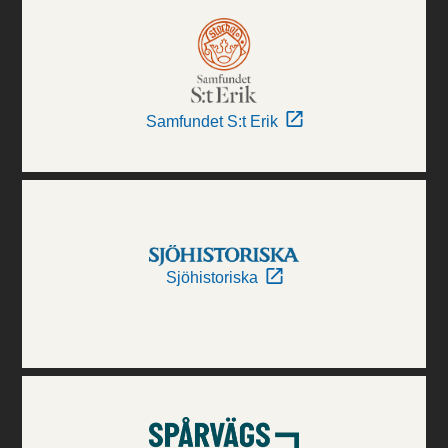
Samfundet S:t Erik
Sjöhistoriska