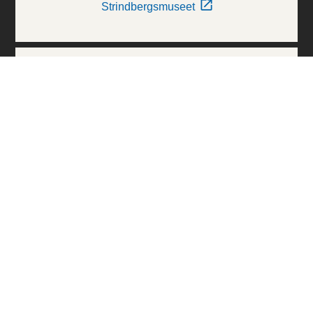
Strindbergsmuseet
Thielska Galleriet
Världskulturmuseerna