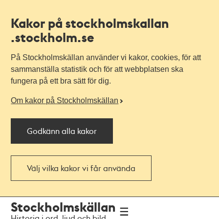
Kakor på stockholmskallan
.stockholm.se
På Stockholmskällan använder vi kakor, cookies, för att
sammanställa statistik och för att webbplatsen ska
fungera på ett bra sätt för dig.
Om kakor på Stockholmskällan
Godkänn alla kakor
Välj vilka kakor vi får använda
Till
Till
Stockholmskällan
navigationen
huvudinnehållet
Historia i ord, ljud och bild