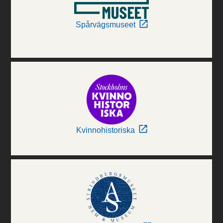
Spårvägsmuseet
Kvinnohistoriska