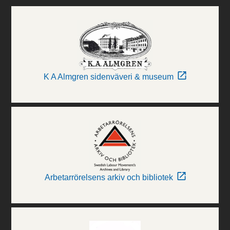
K A Almgren sidenväveri & museum
Arbetarrörelsens arkiv och bibliotek