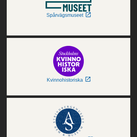
Spårvägsmuseet
Kvinnohistoriska