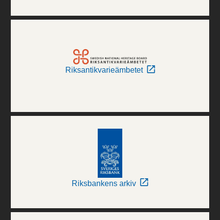
Riksantikvarieämbetet
Riksbankens arkiv