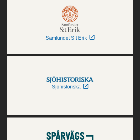
Samfundet S:t Erik
Sjöhistoriska