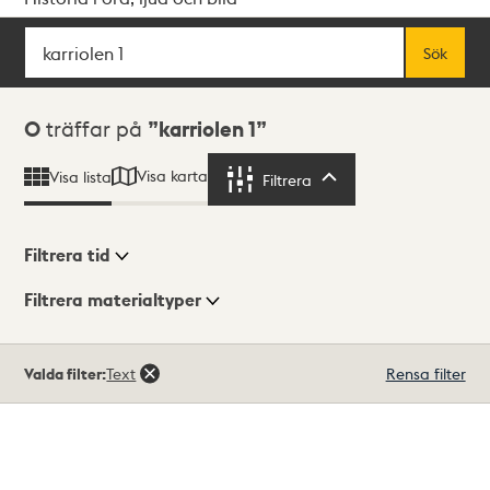
Sök
Fritextsök
Sök
Sökresultat
0
träffar på
karriolen 1
Visa karta
Visa lista
Filtrera
Filtrera
Filtrera tid
Filtrera materialtyper
Visningsläge
Totalt
Valda filter:
Text
Rensa filter
0
träffar
Lista
Karta