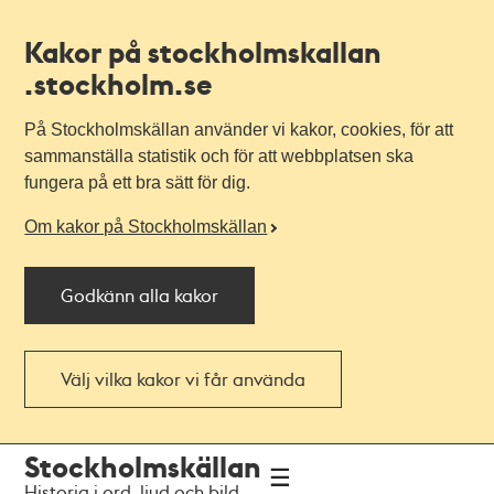
Kakor på stockholmskallan
.stockholm.se
På Stockholmskällan använder vi kakor, cookies, för att
sammanställa statistik och för att webbplatsen ska
fungera på ett bra sätt för dig.
Om kakor på Stockholmskällan
Godkänn alla kakor
Välj vilka kakor vi får använda
Till
Till
Stockholmskällan
navigationen
huvudinnehållet
Historia i ord, ljud och bild