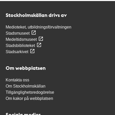
Kontakt
Stockholmskällan
Stockholmskällan drivs av
Medioteket, utbildningsförvaltningen
Stadsmuseet
Medeltidsmuseet
Stadsbiblioteket
Stadsarkivet
Om webbplatsen
Kontakta oss
Om Stockholmskällan
Tillgänglighetsredogörelse
Om kakor på webbplatsen
Sociala medier