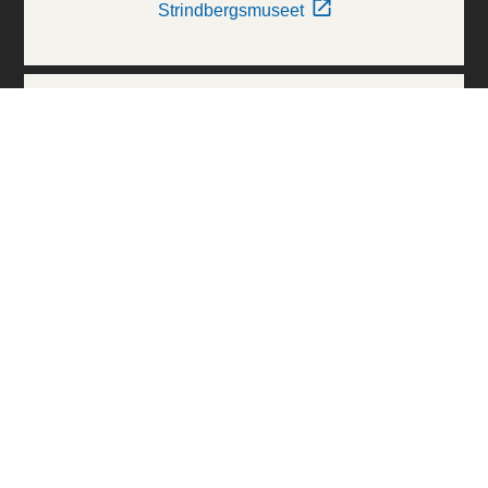
Strindbergsmuseet
Thielska Galleriet
Världskulturmuseerna