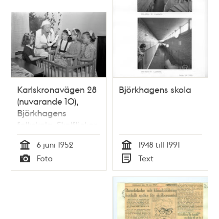
Karlskronavägen 28
Björkhagens skola
(nuvarande 10),
Björkhagens
folkskola. Skolflickor
undervisas i
6 juni 1952
1948 till 1991
spädbarnsvård
Tid
Tid
Foto
Text
genom att klä en
Typ
Typ
docka