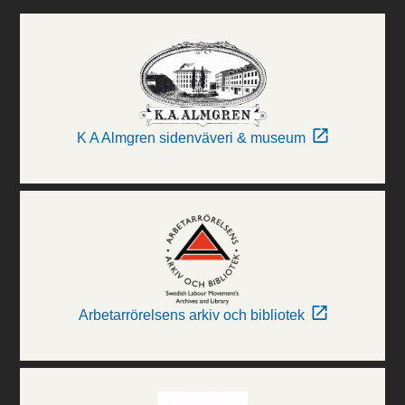
K A Almgren sidenväveri & museum
Arbetarrörelsens arkiv och bibliotek