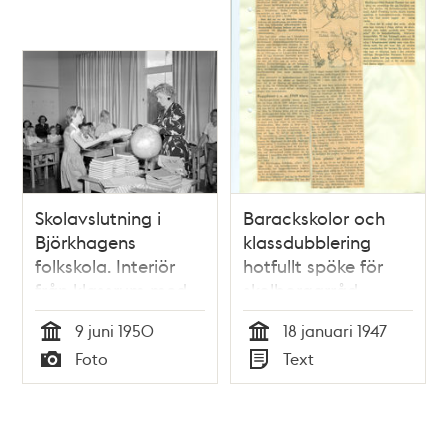
Skolavslutning i
Barackskolor och
Björkhagens
klassdubblering
folkskola. Interiör
hotfullt spöke för
från klassrum med
skolborgarråd
elever och lärare
9 juni 1950
18 januari 1947
Tid
Tid
Foto
Text
Typ
Typ