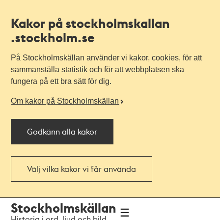
Kakor på stockholmskallan
.stockholm.se
På Stockholmskällan använder vi kakor, cookies, för att
sammanställa statistik och för att webbplatsen ska
fungera på ett bra sätt för dig.
Om kakor på Stockholmskällan
Godkänn alla kakor
Välj vilka kakor vi får använda
Till
Till
Stockholmskällan
navigationen
huvudinnehållet
Historia i ord, ljud och bild