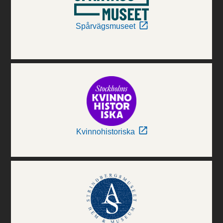
Spårvägsmuseet
Kvinnohistoriska