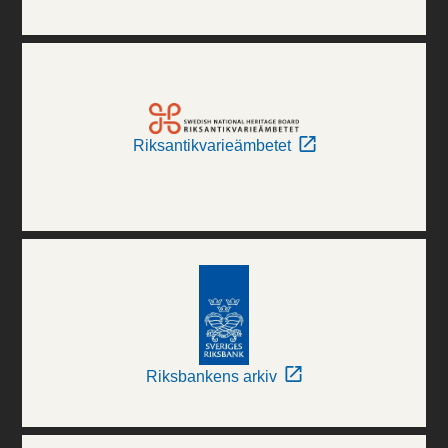
Riksantikvarieämbetet
Riksbankens arkiv