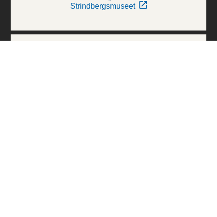
Strindbergsmuseet
Thielska Galleriet
Världskulturmuseerna