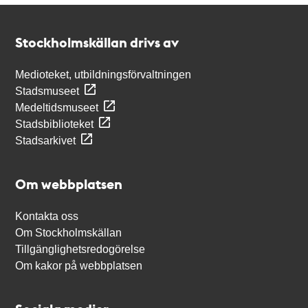
Kontakt
Stockholmskällan
Stockholmskällan drivs av
Medioteket, utbildningsförvaltningen
Stadsmuseet
Medeltidsmuseet
Stadsbiblioteket
Stadsarkivet
Om webbplatsen
Kontakta oss
Om Stockholmskällan
Tillgänglighetsredogörelse
Om kakor på webbplatsen