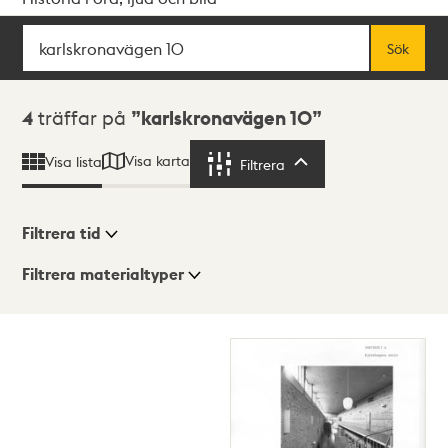
Sök
Fritextsök
Sök
Sökresultat
4
träffar på
karlskronavägen 10
Visa karta
Visa lista
Filtrera
Filtrera
Filtrera tid
Filtrera materialtyper
Visningsläge
Totalt
4
träffar
Lista
Karta