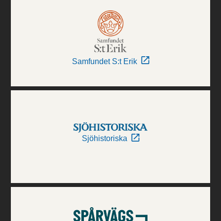
Samfundet S:t Erik
Sjöhistoriska