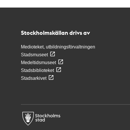
Kontakt
Stockholmskällan
Stockholmskällan drivs av
Medioteket, utbildningsförvaltningen
Stadsmuseet
Medeltidsmuseet
Stadsbiblioteket
Stadsarkivet