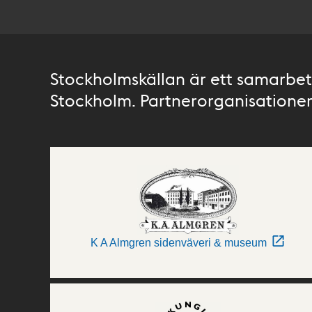
Stockholmskällan är ett samarbete
Stockholm. Partnerorganisationer 
K A Almgren sidenväveri & museum