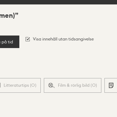
lmen)
Visa innehåll utan tidsangivelse
a på tid
Litteraturtips
(
0
)
Film & rörlig bild
(
0
)