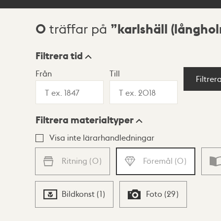
0
karlshäll (långho
träffar på
Sökresultat
Filtrera tid
Från
Till
Visningsläge
Filtrer
Filtrera materialtyper
Lista
Karta
Visa inte lärarhandledningar
Ritning
(
0
)
Föremål
(
0
)
Bildkonst
(
1
)
Foto
(
29
)