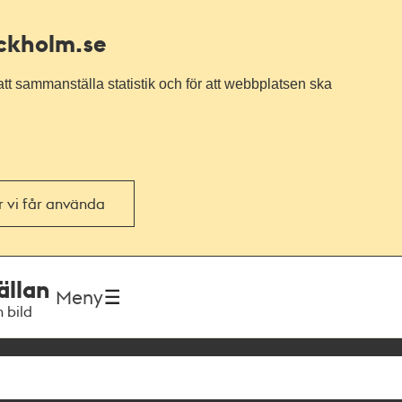
ockholm.se
tt sammanställa statistik och för att webbplatsen ska
or vi får använda
ällan
Meny
h bild