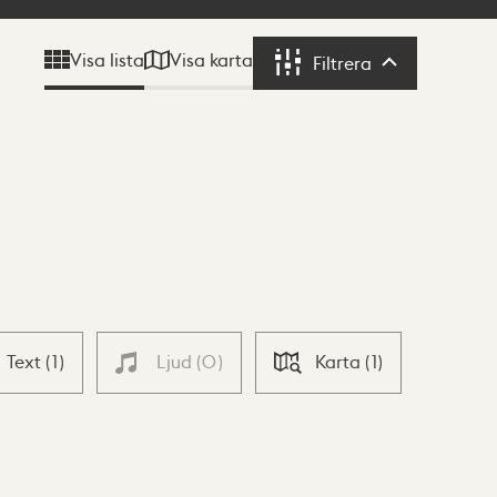
Visa karta
Visa lista
Filtrera
Filtrera
Text
(
1
)
Ljud
(
0
)
Karta
(
1
)