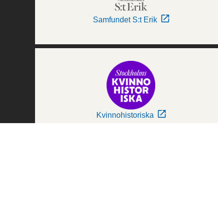
Samfundet S:t Erik
Kvinnohistoriska
Världskulturmuseerna