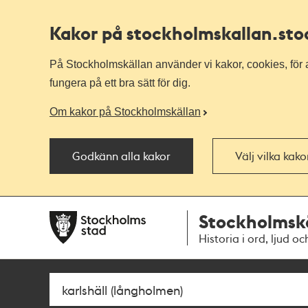
Kakor på stockholmskallan
.st
På Stockholmskällan använder vi kakor, cookies, för a
fungera på ett bra sätt för dig.
Om kakor på Stockholmskällan
Godkänn alla kakor
Välj vilka kak
Till
Till
Stockholmsk
navigationen
huvudinnehållet
Historia i ord, ljud oc
Sök
Fritextsök