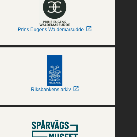
Prins Eugens Waldemarsudde
Riksbankens arkiv