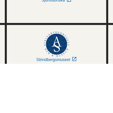
Sjöhistoriska
Strindbergsmuseet