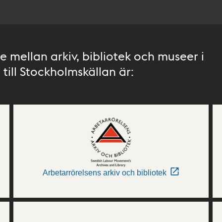
 mellan arkiv, bibliotek och museer i
till Stockholmskällan är:
Arbetarrörelsens arkiv och bibliotek