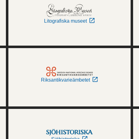
Litografiska museet
Riksantikvarieämbetet