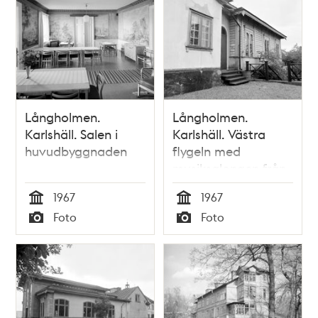
Långholmen.
Långholmen.
Karlshäll. Salen i
Karlshäll. Västra
huvudbyggnaden
flygeln med
musiksalongen från
norr
1967
1967
Tid
Tid
Foto
Foto
Typ
Typ