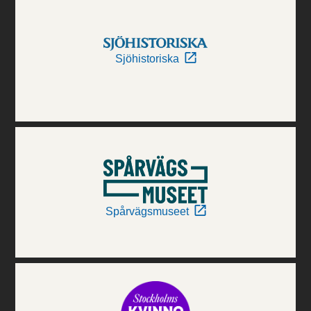
Sjöhistoriska
Spårvägsmuseet