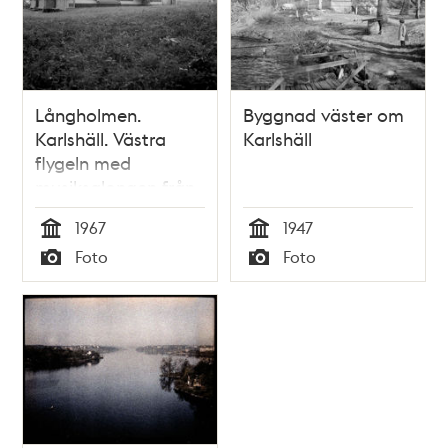
Långholmen.
Byggnad väster om
Karlshäll. Västra
Karlshäll
flygeln med
musiksalongen från
söder
1967
1947
Tid
Tid
Foto
Foto
Typ
Typ