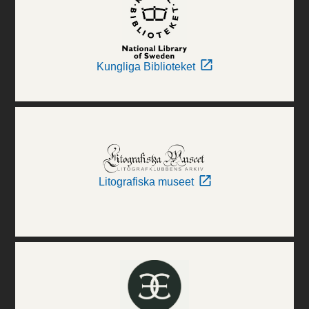
Kungliga Biblioteket
Litografiska museet