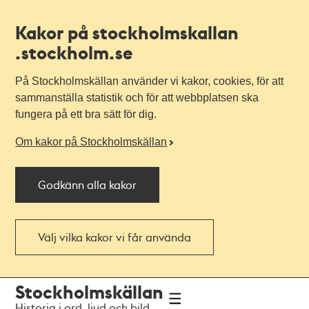
Kakor på stockholmskallan
.stockholm.se
På Stockholmskällan använder vi kakor, cookies, för att
sammanställa statistik och för att webbplatsen ska
fungera på ett bra sätt för dig.
Om kakor på Stockholmskällan
Godkänn alla kakor
Välj vilka kakor vi får använda
Till
Till
Stockholmskällan
navigationen
huvudinnehållet
Historia i ord, ljud och bild