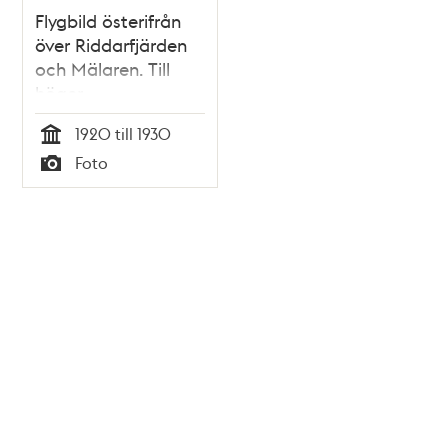
Flygbild österifrån
över Riddarfjärden
och Mälaren. Till
höger
Sjöpaviljongen vid
1920 till 1930
Smedsudden och till
Tid
Foto
vänster Karlshäll på
Typ
Långholmen
Tidigare