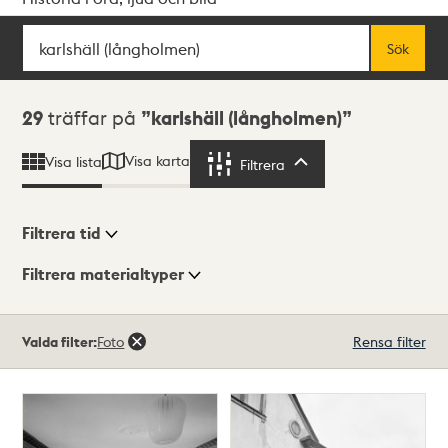
Sök
Fritextsök
Sök
Sökresultat
29
träffar på
karlshäll (långholmen)
Visa karta
Visa lista
Filtrera
Filtrera
Filtrera tid
Filtrera materialtyper
Visningsläge
Totalt
Valda filter:
Foto
Rensa filter
29
träffar
Lista
Karta