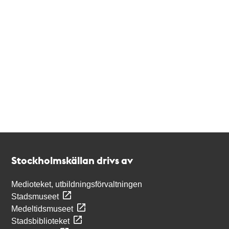
Kontakt
Stockholmskällan
Stockholmskällan drivs av
Medioteket, utbildningsförvaltningen
Stadsmuseet
Medeltidsmuseet
Stadsbiblioteket