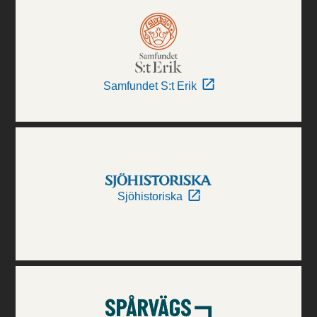
Samfundet S:t Erik
Sjöhistoriska