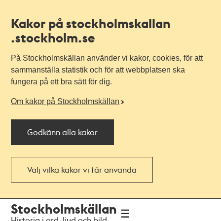
Kakor på stockholmskallan
.stockholm.se
På Stockholmskällan använder vi kakor, cookies, för att
sammanställa statistik och för att webbplatsen ska
fungera på ett bra sätt för dig.
Om kakor på Stockholmskällan
Godkänn alla kakor
Välj vilka kakor vi får använda
Till
Till
Stockholmskällan
navigationen
huvudinnehållet
Historia i ord, ljud och bild