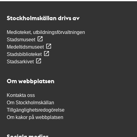
Kontakt
Stockholmskällan
Stockholmskällan drivs av
Medioteket, utbildningsförvaltningen
Stadsmuseet
Medeltidsmuseet
Stadsbiblioteket
Stadsarkivet
Om webbplatsen
Kontakta oss
Om Stockholmskällan
Tillgänglighetsredogörelse
Om kakor på webbplatsen
Sociala medier