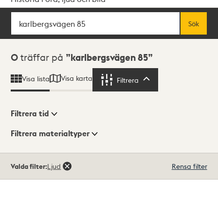
Sök
Fritextsök
Sök
Sökresultat
0
träffar på
karlbergsvägen 85
Visa karta
Visa lista
Filtrera
Filtrera
Filtrera tid
Filtrera materialtyper
Visningsläge
Totalt
Valda filter:
Ljud
Rensa filter
0
träffar
Lista
Karta