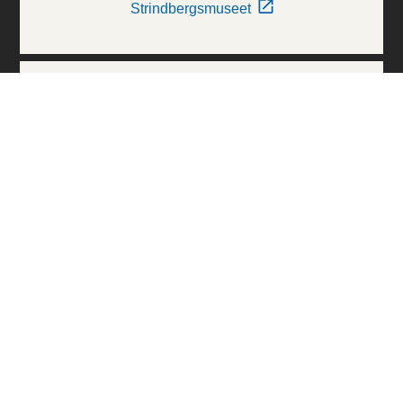
Strindbergsmuseet
Thielska Galleriet
Världskulturmuseerna