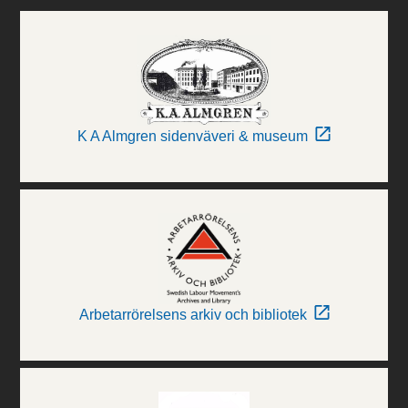
K A Almgren sidenväveri & museum
Arbetarrörelsens arkiv och bibliotek