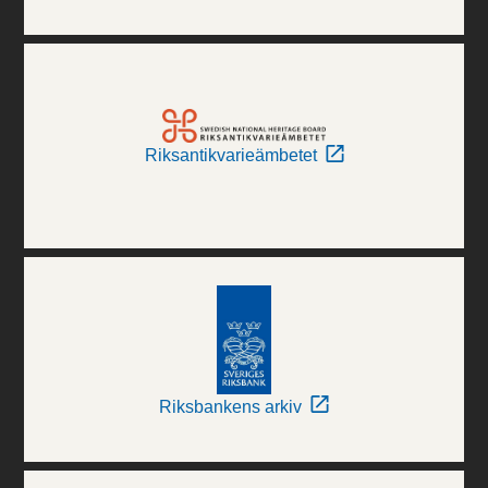
Riksantikvarieämbetet
Riksbankens arkiv