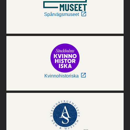
Spårvägsmuseet
Kvinnohistoriska