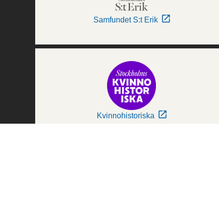
Samfundet S:t Erik
Kvinnohistoriska
Världskulturmuseerna