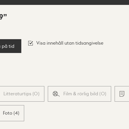
9
Visa innehåll utan tidsangivelse
a på tid
Litteraturtips
(
0
)
Film & rörlig bild
(
0
)
Foto
(
4
)