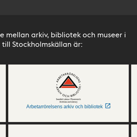
 mellan arkiv, bibliotek och museer i
till Stockholmskällan är:
Arbetarrörelsens arkiv och bibliotek