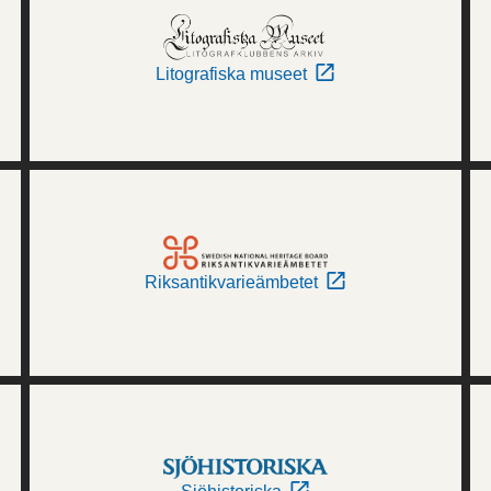
Litografiska museet
Riksantikvarieämbetet