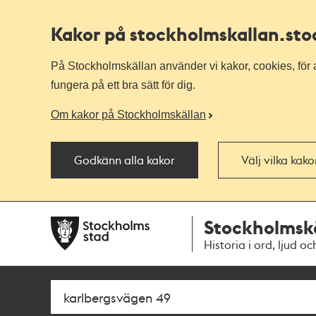
Kakor på stockholmskallan
.st
På Stockholmskällan använder vi kakor, cookies, för a
fungera på ett bra sätt för dig.
Om kakor på Stockholmskällan
Godkänn alla kakor
Välj vilka kak
Till
Till
Stockholmsk
navigationen
huvudinnehållet
Historia i ord, ljud oc
Sök
Fritextsök