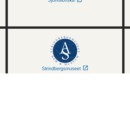
Sjöhistoriska
Strindbergsmuseet