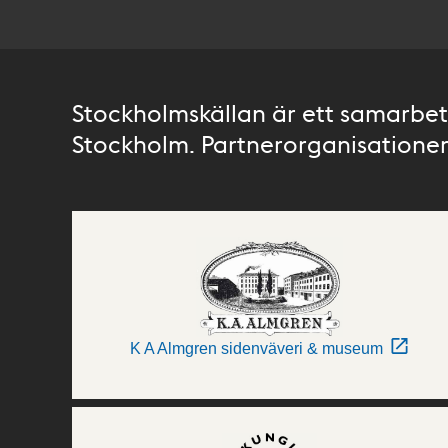
Stockholmskällan är ett samarbete
Stockholm. Partnerorganisationer 
K A Almgren sidenväveri & museum