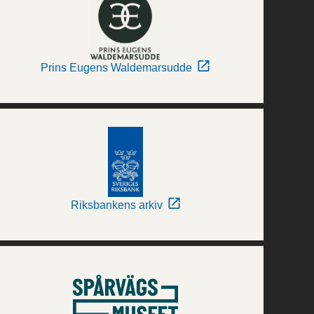
Prins Eugens Waldemarsudde
Riksbankens arkiv