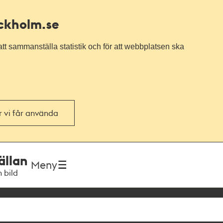
ockholm.se
tt sammanställa statistik och för att webbplatsen ska
or vi får använda
ällan
Meny
h bild