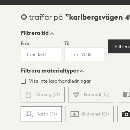
0
karlbergsvägen 4
träffar på
Sökresultat
Filtrera tid
Från
Till
Visningsläge
Filtrer
Filtrera materialtyper
Lista
Karta
Visa inte lärarhandledningar
Ritning
(
0
)
Föremål
(
0
)
Karta
(
0
)
Bildkonst
(
0
)