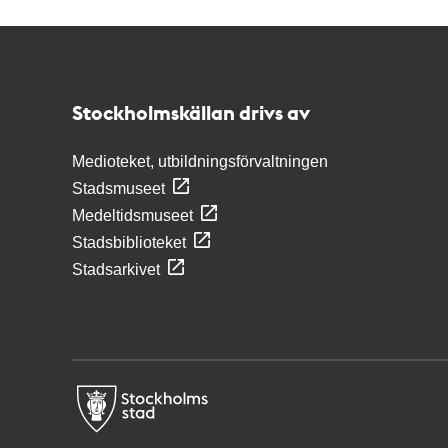
Kontakt
Stockholmskällan
Stockholmskällan drivs av
Medioteket, utbildningsförvaltningen
Stadsmuseet
Medeltidsmuseet
Stadsbiblioteket
Stadsarkivet