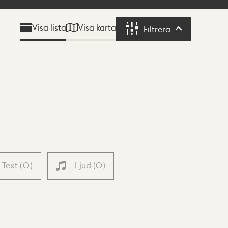
Visa karta
Visa lista
Filtrera
Filtrera
Text
(
0
)
Ljud
(
0
)