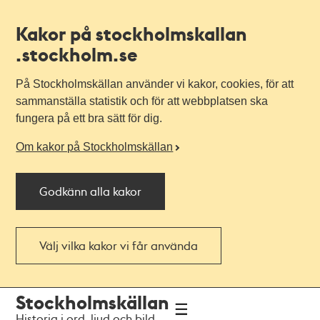
Kakor på stockholmskallan
.stockholm.se
På Stockholmskällan använder vi kakor, cookies, för att
sammanställa statistik och för att webbplatsen ska
fungera på ett bra sätt för dig.
Om kakor på Stockholmskällan
Godkänn alla kakor
Välj vilka kakor vi får använda
Till
Till
Stockholmskällan
navigationen
huvudinnehållet
Historia i ord, ljud och bild