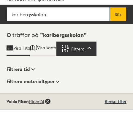
Sök
Fritextsök
Sök
Sökresultat
0
träffar på
karlbergsskolan
Visa karta
Visa lista
Filtrera
Filtrera
Filtrera tid
Filtrera materialtyper
Visningsläge
Totalt
Valda filter:
Föremål
Rensa filter
0
träffar
Lista
Karta