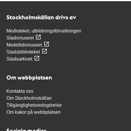
Kontakt
Stockholmskällan
Stockholmskällan drivs av
Medioteket, utbildningsförvaltningen
Stadsmuseet
Medeltidsmuseet
Stadsbiblioteket
Stadsarkivet
Om webbplatsen
Kontakta oss
Om Stockholmskällan
Tillgänglighetsredogörelse
Om kakor på webbplatsen
Sociala medier