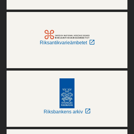
Riksantikvarieämbetet
Riksbankens arkiv