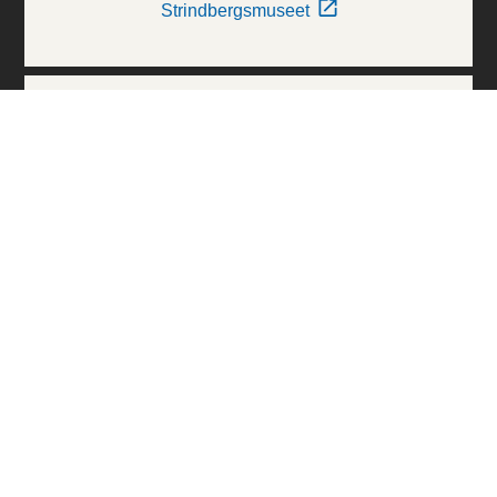
Strindbergsmuseet
Thielska Galleriet
Världskulturmuseerna