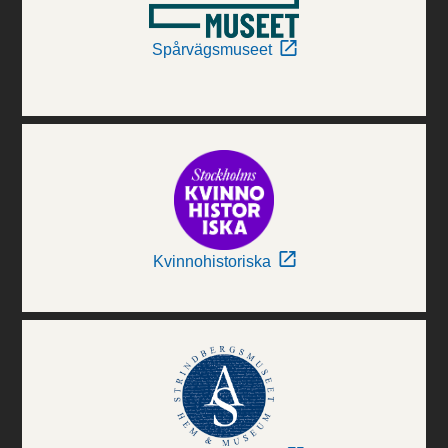
Spårvägsmuseet
Kvinnohistoriska