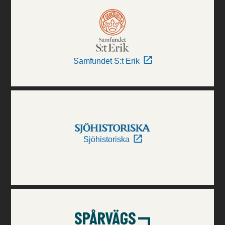
Samfundet S:t Erik
Sjöhistoriska