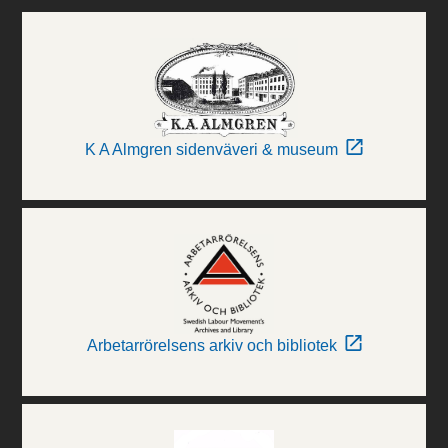
K A Almgren sidenväveri & museum
Arbetarrörelsens arkiv och bibliotek