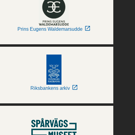
Prins Eugens Waldemarsudde
Riksbankens arkiv