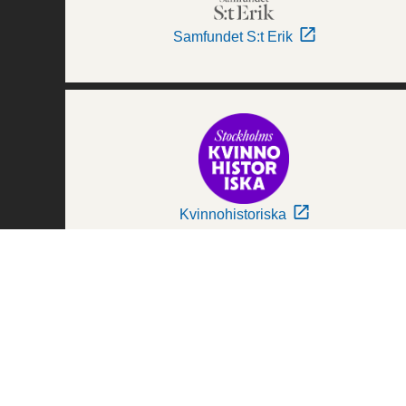
Samfundet S:t Erik
Kvinnohistoriska
Världskulturmuseerna