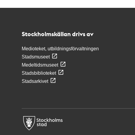
Kontakt
Stockholmskällan
Stockholmskällan drivs av
Medioteket, utbildningsförvaltningen
Stadsmuseet
Medeltidsmuseet
Stadsbiblioteket
Stadsarkivet