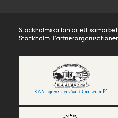
Stockholmskällan är ett samarbete
Stockholm. Partnerorganisationer 
K A Almgren sidenväveri & museum