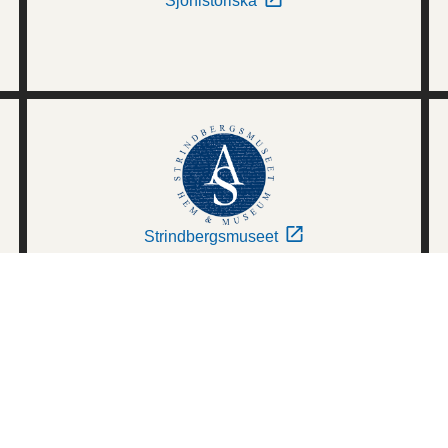
Sjöhistoriska
Strindbergsmuseet