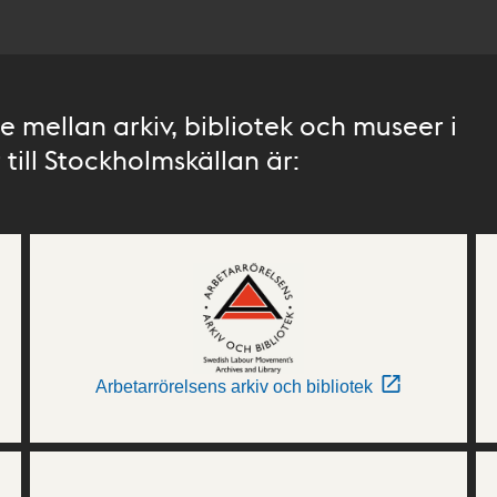
 mellan arkiv, bibliotek och museer i
till Stockholmskällan är:
Arbetarrörelsens arkiv och bibliotek