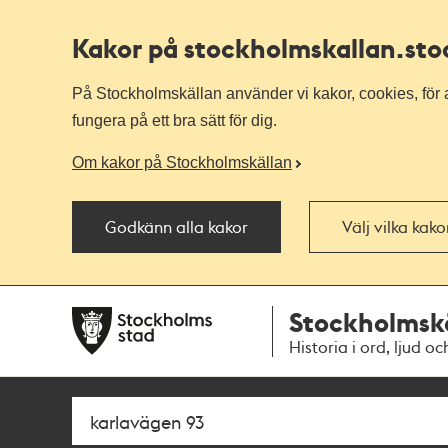
Kakor på stockholmskallan
.st
På Stockholmskällan använder vi kakor, cookies, för a
fungera på ett bra sätt för dig.
Om kakor på Stockholmskällan
Godkänn alla kakor
Välj vilka kak
Till
Till
Stockholmsk
navigationen
huvudinnehållet
Historia i ord, ljud oc
Sök
Fritextsök