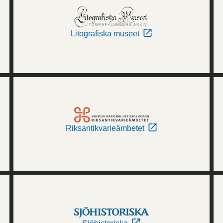
Litografiska museet
Riksantikvarieämbetet