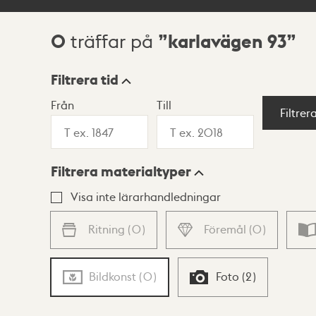
0
karlavägen 93
träffar på
Sökresultat
Filtrera tid
Från
Till
Visningsläge
Filtrer
Filtrera materialtyper
Lista
Karta
Visa inte lärarhandledningar
Ritning
(
0
)
Föremål
(
0
)
Bildkonst
(
0
)
Foto
(
2
)