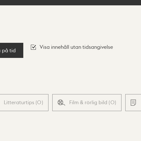
Visa innehåll utan tidsangivelse
a på tid
Litteraturtips
(
0
)
Film & rörlig bild
(
0
)