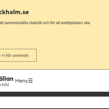
ockholm.se
tt sammanställa statistik och för att webbplatsen ska
or vi får använda
ällan
Meny
h bild