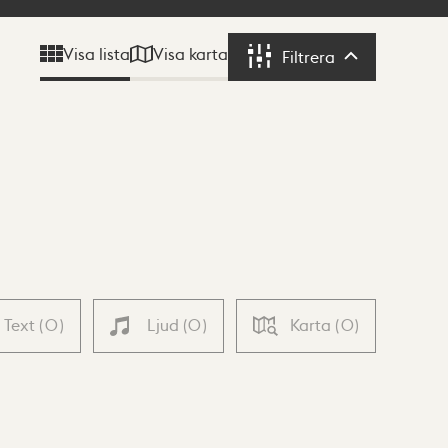
Visa karta
Visa lista
Filtrera
Filtrera
Text
(
0
)
Ljud
(
0
)
Karta
(
0
)