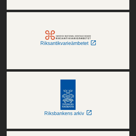
Riksantikvarieämbetet
Riksbankens arkiv