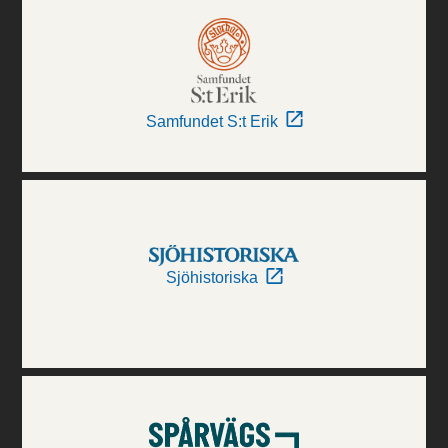
Samfundet S:t Erik
Sjöhistoriska