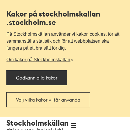
Kakor på stockholmskallan
.stockholm.se
På Stockholmskällan använder vi kakor, cookies, för att
sammanställa statistik och för att webbplatsen ska
fungera på ett bra sätt för dig.
Om kakor på Stockholmskällan
Godkänn alla kakor
Välj vilka kakor vi får använda
Till
Till
Stockholmskällan
navigationen
huvudinnehållet
Historia i ord, ljud och bild