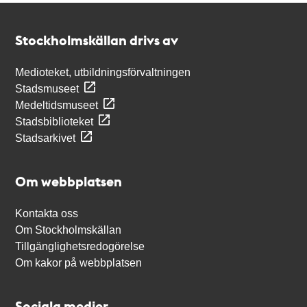
Kontakt
Stockholmskällan
Stockholmskällan drivs av
Medioteket, utbildningsförvaltningen
Stadsmuseet
Medeltidsmuseet
Stadsbiblioteket
Stadsarkivet
Om webbplatsen
Kontakta oss
Om Stockholmskällan
Tillgänglighetsredogörelse
Om kakor på webbplatsen
Sociala medier