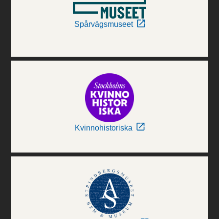
Spårvägsmuseet
Kvinnohistoriska