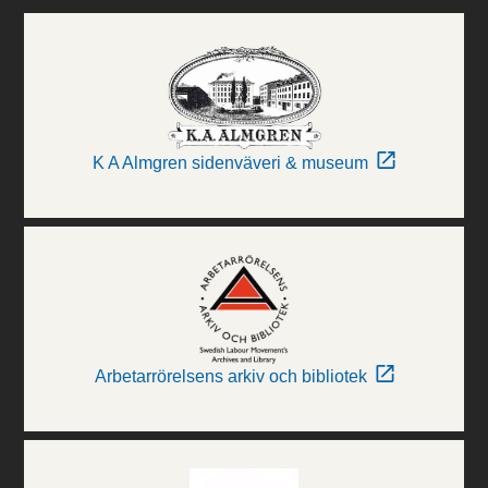
K A Almgren sidenväveri & museum
Arbetarrörelsens arkiv och bibliotek