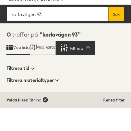
Sök
Fritextsök
Sök
Sökresultat
0
träffar på
karlavägen 93
Visa karta
Visa lista
Filtrera
Filtrera
Filtrera tid
Filtrera materialtyper
Visningsläge
Totalt
Valda filter:
Ritning
Rensa filter
0
träffar
Lista
Karta