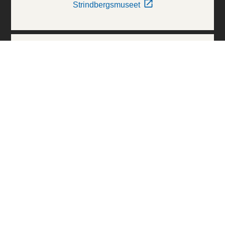
Strindbergsmuseet
Thielska Galleriet
Världskulturmuseerna