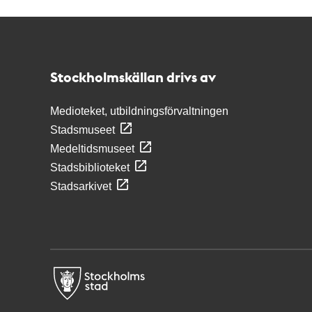
Kontakt
Stockholmskällan
Stockholmskällan drivs av
Medioteket, utbildningsförvaltningen
Stadsmuseet
Medeltidsmuseet
Stadsbiblioteket
Stadsarkivet