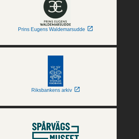
Prins Eugens Waldemarsudde
Riksbankens arkiv