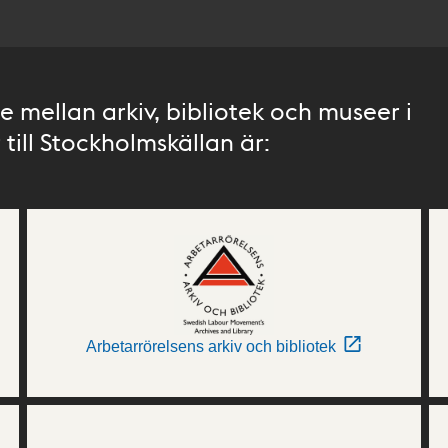
 mellan arkiv, bibliotek och museer i
till Stockholmskällan är:
Arbetarrörelsens arkiv och bibliotek