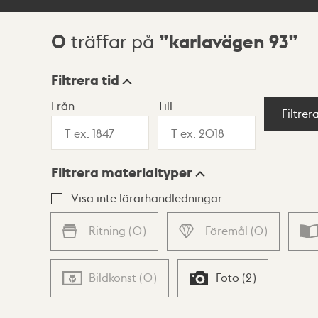
0
karlavägen 93
träffar på
Sökresultat
Filtrera tid
Från
Till
Visningsläge
Filtrer
Filtrera materialtyper
Lista
Karta
Visa inte lärarhandledningar
Ritning
(
0
)
Föremål
(
0
)
Bildkonst
(
0
)
Foto
(
2
)