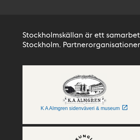
Stockholmskällan är ett samarbete
Stockholm. Partnerorganisationer 
K A Almgren sidenväveri & museum