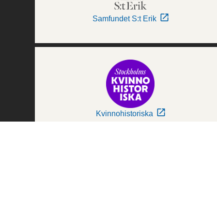
Samfundet S:t Erik
Kvinnohistoriska
Världskulturmuseerna