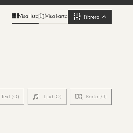
Visa karta
Visa lista
Filtrera
Filtrera
Text
(
0
)
Ljud
(
0
)
Karta
(
0
)