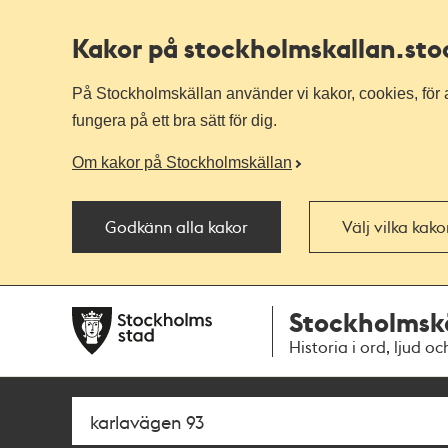
Kakor på stockholmskallan
.st
På Stockholmskällan använder vi kakor, cookies, för a
fungera på ett bra sätt för dig.
Om kakor på Stockholmskällan
Godkänn alla kakor
Välj vilka kak
Till
Till
Stockholmsk
navigationen
huvudinnehållet
Historia i ord, ljud oc
Sök
Fritextsök