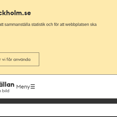
ockholm.se
tt sammanställa statistik och för att webbplatsen ska
or vi får använda
ällan
Meny
h bild