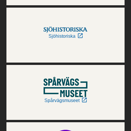
Sjöhistoriska
Spårvägsmuseet