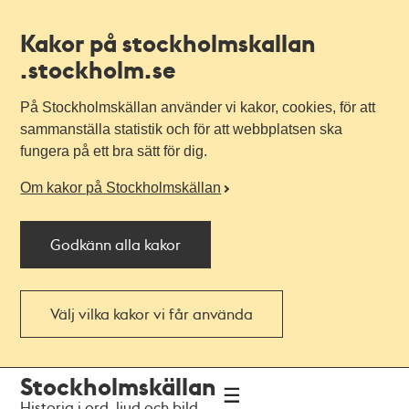
Kakor på stockholmskallan
.stockholm.se
På Stockholmskällan använder vi kakor, cookies, för att
sammanställa statistik och för att webbplatsen ska
fungera på ett bra sätt för dig.
Om kakor på Stockholmskällan
Godkänn alla kakor
Välj vilka kakor vi får använda
Till
Till
Stockholmskällan
navigationen
huvudinnehållet
Historia i ord, ljud och bild