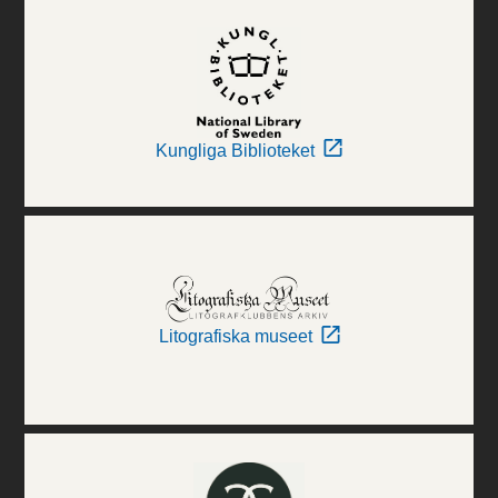
Kungliga Biblioteket
Litografiska museet