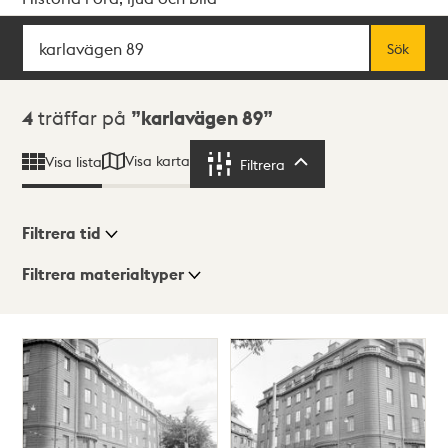
Sök
Fritextsök
Sök
Sökresultat
4
träffar på
karlavägen 89
Visa karta
Visa lista
Filtrera
Filtrera
Filtrera tid
Filtrera materialtyper
Visningsläge
Totalt
4
träffar
Lista
Karta