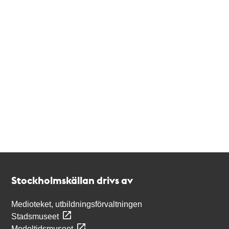
Kontakt
Stockholmskällan
Stockholmskällan drivs av
Medioteket, utbildningsförvaltningen
Stadsmuseet
Medeltidsmuseet