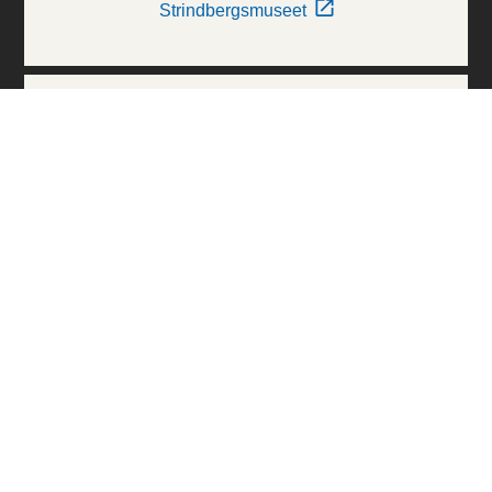
Strindbergsmuseet
Thielska Galleriet
Världskulturmuseerna