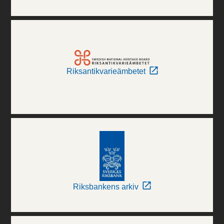
Riksantikvarieämbetet
Riksbankens arkiv