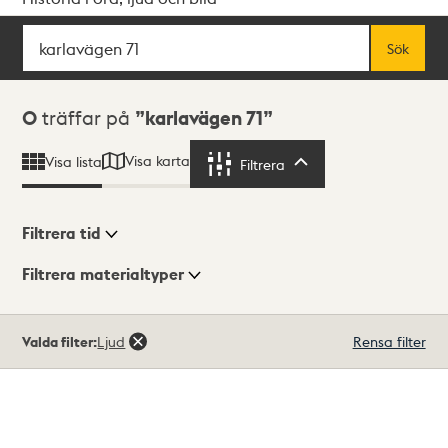
Sök
Fritextsök
Sök
Sökresultat
0
träffar på
karlavägen 71
Visa karta
Visa lista
Filtrera
Filtrera
Filtrera tid
Filtrera materialtyper
Visningsläge
Totalt
Valda filter:
Ljud
Rensa filter
0
träffar
Lista
Karta