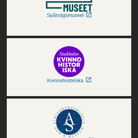
Spårvägsmuseet
Kvinnohistoriska