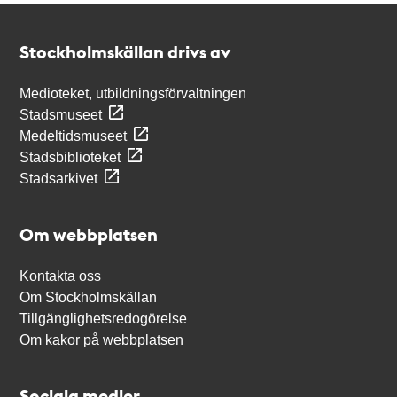
Kontakt
Stockholmskällan
Stockholmskällan drivs av
Medioteket, utbildningsförvaltningen
Stadsmuseet
Medeltidsmuseet
Stadsbiblioteket
Stadsarkivet
Om webbplatsen
Kontakta oss
Om Stockholmskällan
Tillgänglighetsredogörelse
Om kakor på webbplatsen
Sociala medier