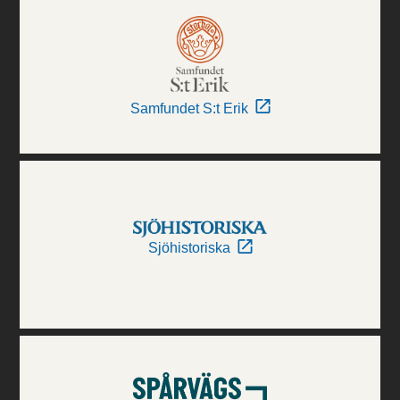
Samfundet S:t Erik
Sjöhistoriska