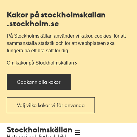
Kakor på stockholmskallan
.stockholm.se
På Stockholmskällan använder vi kakor, cookies, för att
sammanställa statistik och för att webbplatsen ska
fungera på ett bra sätt för dig.
Om kakor på Stockholmskällan
Godkänn alla kakor
Välj vilka kakor vi får använda
Till
Till
Stockholmskällan
navigationen
huvudinnehållet
Historia i ord, ljud och bild