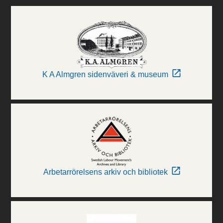
K A Almgren sidenväveri & museum
Arbetarrörelsens arkiv och bibliotek