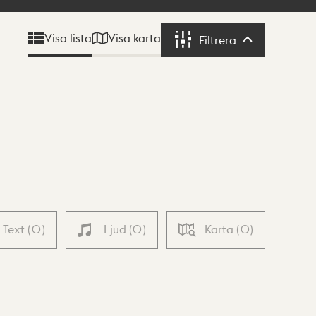
Visa karta
Visa lista
Filtrera
Filtrera
Text
(
0
)
Ljud
(
0
)
Karta
(
0
)