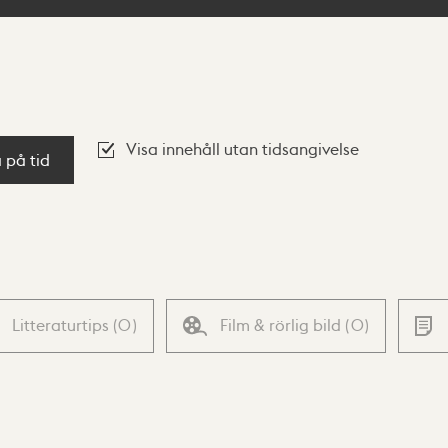
Visa innehåll utan tidsangivelse
a på tid
Litteraturtips
(
0
)
Film & rörlig bild
(
0
)