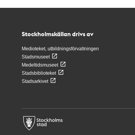
Kontakt
Stockholmskällan
Stockholmskällan drivs av
Medioteket, utbildningsförvaltningen
Stadsmuseet
Medeltidsmuseet
Stadsbiblioteket
Stadsarkivet