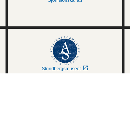
Sjöhistoriska
Strindbergsmuseet