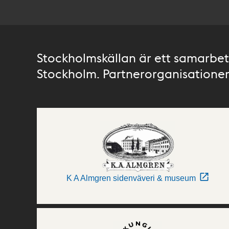
Stockholmskällan är ett samarbete
Stockholm. Partnerorganisationer 
K A Almgren sidenväveri & museum