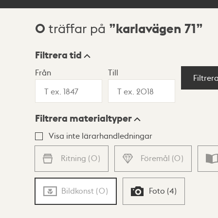
0
karlavägen 71
träffar på
Sökresultat
Filtrera tid
Från
Till
Visningsläge
Filtrer
Filtrera materialtyper
Lista
Karta
Visa inte lärarhandledningar
Ritning
(
0
)
Föremål
(
0
)
Bildkonst
(
0
)
Foto
(
4
)