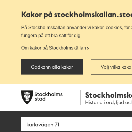
Kakor på stockholmskallan
.st
På Stockholmskällan använder vi kakor, cookies, för a
fungera på ett bra sätt för dig.
Om kakor på Stockholmskällan
Godkänn alla kakor
Välj vilka kak
Till
Till
Stockholmsk
navigationen
huvudinnehållet
Historia i ord, ljud oc
Sök
Fritextsök