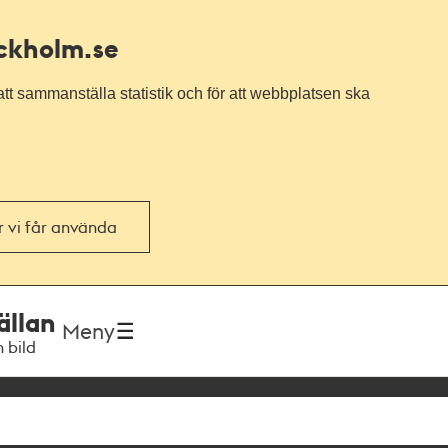
ockholm.se
tt sammanställa statistik och för att webbplatsen ska
or vi får använda
ällan
Meny
h bild