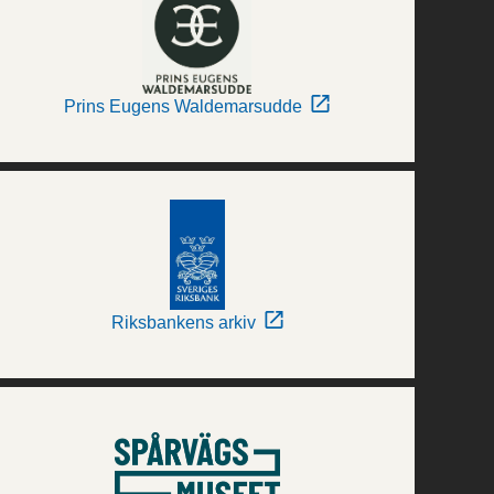
Prins Eugens Waldemarsudde
Riksbankens arkiv