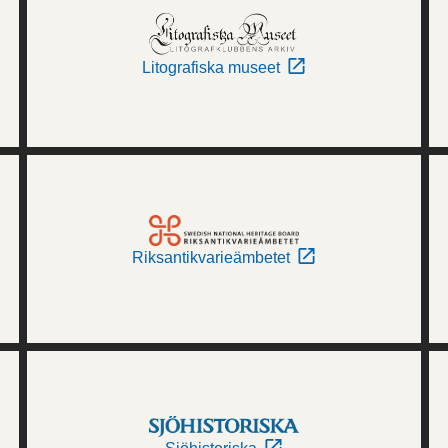
Litografiska museet
Riksantikvarieämbetet