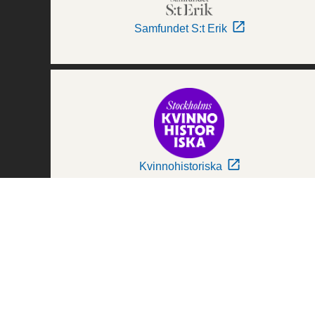
Samfundet S:t Erik
Kvinnohistoriska
Världskulturmuseerna