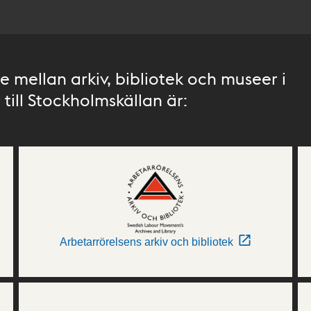
 mellan arkiv, bibliotek och museer i
till Stockholmskällan är:
Arbetarrörelsens arkiv och bibliotek