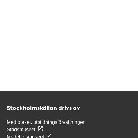
Kontakt
Stockholmskällan
Stockholmskällan drivs av
Medioteket, utbildningsförvaltningen
Stadsmuseet
Medeltidsmuseet