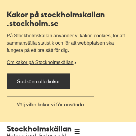
Kakor på stockholmskallan
.stockholm.se
På Stockholmskällan använder vi kakor, cookies, för att
sammanställa statistik och för att webbplatsen ska
fungera på ett bra sätt för dig.
Om kakor på Stockholmskällan
Godkänn alla kakor
Välj vilka kakor vi får använda
Till
Till
Stockholmskällan
navigationen
huvudinnehållet
Historia i ord, ljud och bild