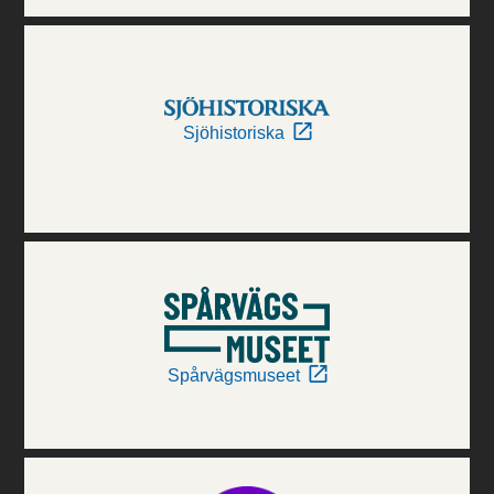
Sjöhistoriska
Spårvägsmuseet