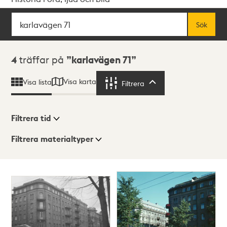
Sök
Fritextsök
Sök
Sökresultat
4
träffar på
karlavägen 71
Visa karta
Visa lista
Filtrera
Filtrera
Filtrera tid
Filtrera materialtyper
Visningsläge
Totalt
4
träffar
Lista
Karta