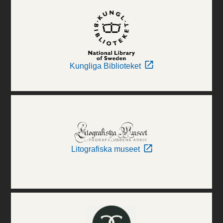
Kungliga Biblioteket
Litografiska museet