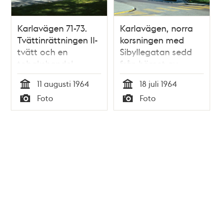
Karlavägen 71-73.
Karlavägen, norra
Tvättinrättningen Il-
korsningen med
tvätt och en
Sibyllegatan sedd
tobakshandel
från hörnet av
Jungfrugatan
11 augusti 1964
18 juli 1964
Tid
Tid
Foto
Foto
Typ
Typ