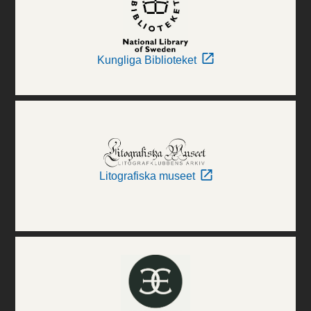
Kungliga Biblioteket
Litografiska museet