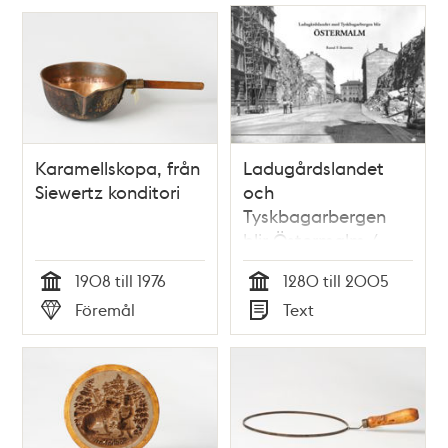
Karamellskopa, från
Ladugårdslandet
Siewertz konditori
och
Tyskbagarbergen
blir Östermalm /
Raoul F. Boström
1908 till 1976
1280 till 2005
Tid
Tid
Föremål
Text
Typ
Typ