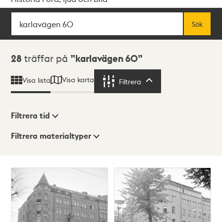
Sök
Fritextsök
Sök
Sökresultat
28
träffar på
karlavägen 60
Visa karta
Visa lista
Filtrera
Filtrera
Filtrera tid
Filtrera materialtyper
Visningsläge
Totalt
28
träffar
Lista
Karta