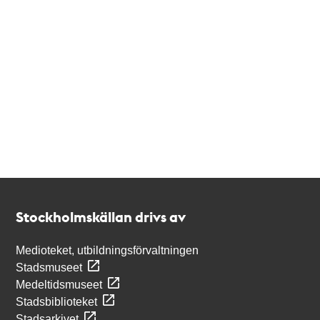
Kontakt
Stockholmskällan
Stockholmskällan drivs av
Medioteket, utbildningsförvaltningen
Stadsmuseet
Medeltidsmuseet
Stadsbiblioteket
Stadsarkivet