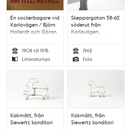
En sockerbagare vid
Skeppargatan 58-62
Karlavägen / Björn
söderut från
Hallerdt och Göran
Karlavägen,
Fredriksson
kvarteret Gnistan
1908 till 1976
1962
Tid
Tid
Litteraturtips
Foto
Typ
Typ
Kakmått, från
Kakmått, från
Siewertz konditori
Siewertz konditori