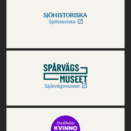
Sjöhistoriska
Spårvägsmuseet