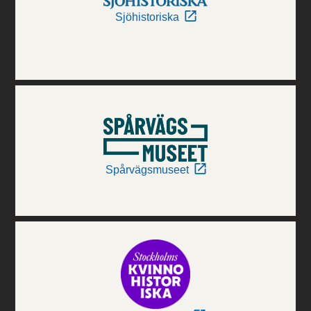
Sjöhistoriska
Spårvägsmuseet