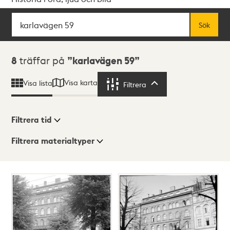
Sök
Fritextsök
Sök
Sökresultat
8
träffar på
karlavägen 59
Visa karta
Visa lista
Filtrera
Filtrera
Filtrera tid
Filtrera materialtyper
Visningsläge
Totalt
8
träffar
Lista
Karta