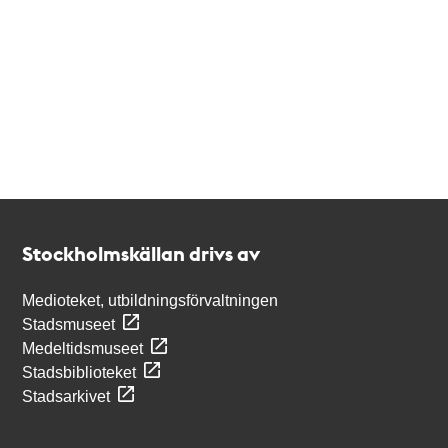
Kontakt
Stockholmskällan
Stockholmskällan drivs av
Medioteket, utbildningsförvaltningen
Stadsmuseet
Medeltidsmuseet
Stadsbiblioteket
Stadsarkivet