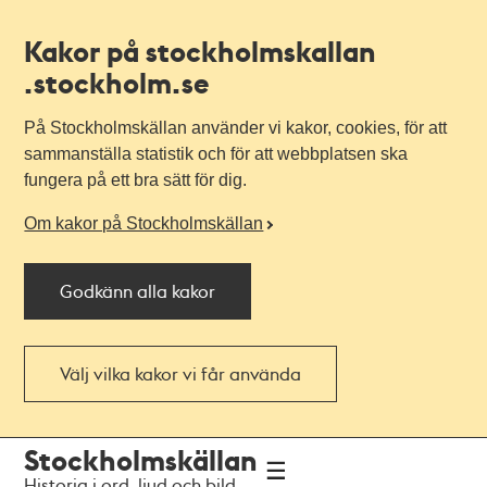
Kakor på stockholmskallan
.stockholm.se
På Stockholmskällan använder vi kakor, cookies, för att
sammanställa statistik och för att webbplatsen ska
fungera på ett bra sätt för dig.
Om kakor på Stockholmskällan
Godkänn alla kakor
Välj vilka kakor vi får använda
Till
Till
Stockholmskällan
navigationen
huvudinnehållet
Historia i ord, ljud och bild