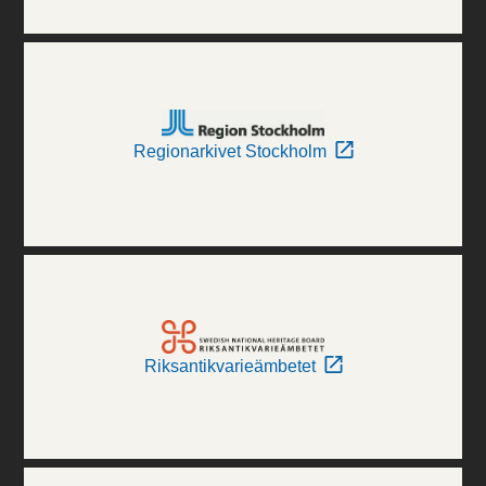
Regionarkivet Stockholm
Riksantikvarieämbetet