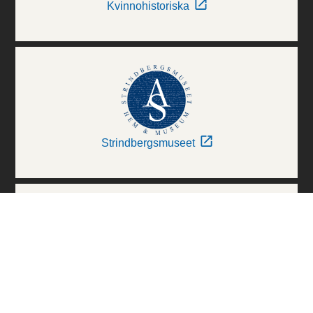
Kvinnohistoriska
Strindbergsmuseet
Thielska Galleriet