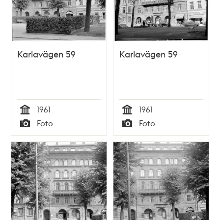
Karlavägen 59
Karlavägen 59
1961
1961
Tid
Tid
Foto
Foto
Typ
Typ