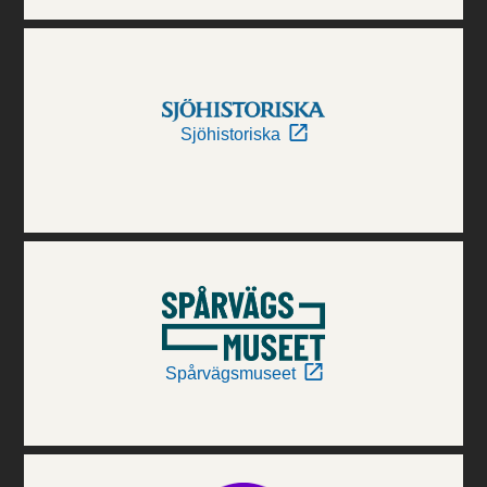
Sjöhistoriska
Spårvägsmuseet