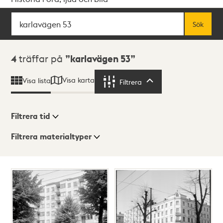
Sök
Fritextsök
Sök
Sökresultat
4
träffar på
karlavägen 53
Visa karta
Visa lista
Filtrera
Filtrera
Filtrera tid
Filtrera materialtyper
Visningsläge
Totalt
4
träffar
Lista
Karta