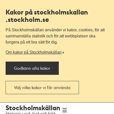
Kakor på stockholmskallan
.stockholm.se
På Stockholmskällan använder vi kakor, cookies, för att
sammanställa statistik och för att webbplatsen ska
fungera på ett bra sätt för dig.
Om kakor på Stockholmskällan
Godkänn alla kakor
Välj vilka kakor vi får använda
Till
Till
Stockholmskällan
navigationen
huvudinnehållet
Historia i ord, ljud och bild