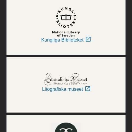
Kungliga Biblioteket
Litografiska museet