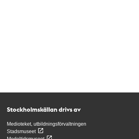
Kontakt
Stockholmskällan
Stockholmskällan drivs av
Medioteket, utbildningsförvaltningen
Stadsmuseet
Medeltidsmuseet