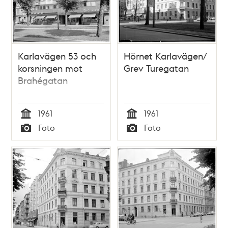
Karlavägen 53 och
Hörnet Karlavägen/
korsningen mot
Grev Turegatan
Brahégatan
1961
1961
Tid
Tid
Foto
Foto
Typ
Typ